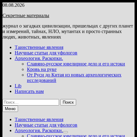
Перейти
08.08.2026
к
Секретные материалы
содержимому
журнал о загадках цивилизации, пришельцах с других планет
и измерений, тайнах, НЛО, мутантах и просто странных
людях, животных, явлениях
Таинственные явления
Научные статьи для уфологов
Археология. Раскопки.
Славяно-русское ювелирное дело и его истоки
Кровь на руке
От Руси до Китая из новых археологических
исследований
Lib
Написать нам
Найти:
Меню
Таинственные явления
Научные статьи для уфологов
Археология. Раскопки.
Показать
Славяно-русское ювелирное дело и его истоки