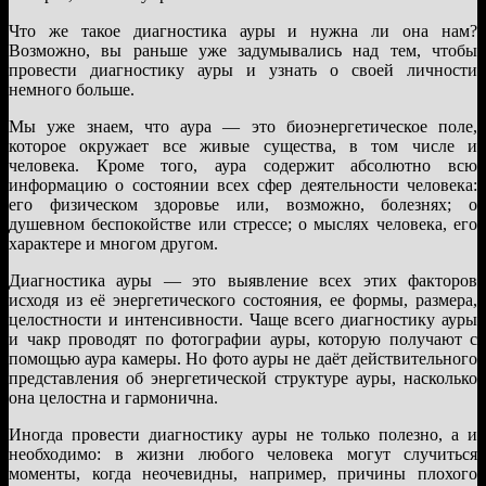
Что же такое диагностика ауры и нужна ли она нам?
Возможно, вы раньше уже задумывались над тем, чтобы
провести диагностику ауры и узнать о своей личности
немного больше.
Мы уже знаем, что аура — это биоэнергетическое поле,
которое окружает все живые существа, в том числе и
человека. Кроме того, аура содержит абсолютно всю
информацию о состоянии всех сфер деятельности человека:
его физическом здоровье или, возможно, болезнях; о
душевном беспокойстве или стрессе; о мыслях человека, его
характере и многом другом.
Диагностика ауры — это выявление всех этих факторов
исходя из её энергетического состояния, ее формы, размера,
целостности и интенсивности. Чаще всего диагностику ауры
и чакр проводят по фотографии ауры, которую получают с
помощью аура камеры. Но фото ауры не даёт действительного
представления об энергетической структуре ауры, насколько
она целостна и гармонична.
Иногда провести диагностику ауры не только полезно, а и
необходимо: в жизни любого человека могут случиться
моменты, когда неочевидны, например, причины плохого