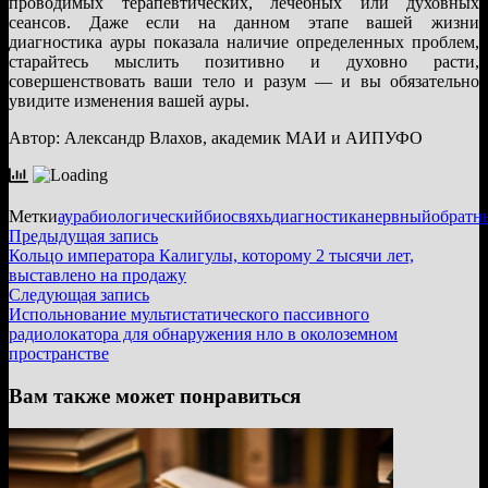
проводимых терапевтических, лечебных или духовных
сеансов. Даже если на данном этапе вашей жизни
диагностика ауры показала наличие определенных проблем,
старайтесь мыслить позитивно и духовно расти,
совершенствовать ваши тело и разум — и вы обязательно
увидите изменения вашей ауры.
Автор: Александр Влахов, академик МАИ и АИПУФО
Метки
аура
биологический
биосвяхь
диагностика
нервный
обратн
Навигация
Предыдущая
Предыдущая запись
запись:
Кольцо императора Калигулы, которому 2 тысячи лет,
по
выставлено на продажу
записям
Следующая
Следующая запись
запись:
Испольнование мультистатического пассивного
радиолокатора для обнаружения нло в околоземном
пространстве
Вам также может понравиться