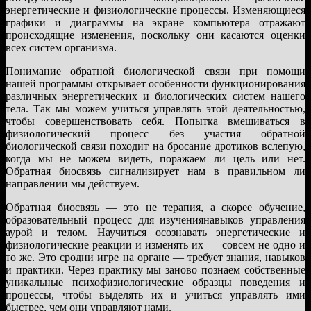
энергетические и физиологические процессы. Изменяющиеся
графики и диаграммы на экране компьютера отражают
происходящие изменения, поскольку они касаются оценки
всех систем организма.
Понимание обратной биологической связи при помощи
нашей программы открывает особенности функционирования
различных энергетических и биологических систем нашего
тела. Так мы можем учиться управлять этой деятельностью,
чтобы совершенствовать себя. Попытка вмешиваться в
физиологический процесс без участия обратной
биологической связи походит на бросание дротиков вслепую,
когда мы не можем видеть, поражаем ли цель или нет.
Обратная биосвязь сигнализирует нам в правильном ли
направлении мы действуем.
Обратная биосвязь — это не терапия, а скорее обучение,
образовательный процесс для изучениянавыков управления
аурой и телом. Научиться осознавать энергетические и
физиологические реакции и изменять их — совсем не одно и
то же. Это сродни игре на органе — требует знания, навыков
и практики. Через практику мы заново познаем собственные
уникальные психофизиологические образцы поведения и
процессы, чтобы выделять их и учиться управлять ими
быстрее, чем они управляют нами.