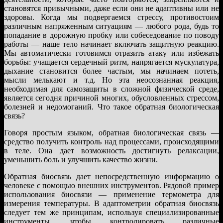
становятся привычными, даже если они не адаптивны или не
здоровы. Когда мы подвергаемся стрессу, противостоим
различным напряженным ситуациям — любого рода, будь то
попадание в дорожную пробку или собеседование по поводу
работы — наше тело начинает включать защитную реакцию.
Мы автоматически готовимся отразить атаку или избежать
борьбы: учащается сердечный ритм, напрягается мускулатура,
дыхание становится более частым, мы начинаем потеть,
мысли мелькают и т.д. Но эта неосознанная реакция,
необходимая для самозащиты в сложной физической среде,
является сегодня причиной многих, обусловленных стрессом,
болезней и недомоганий. Что такое обратная биологическая
связь?
Говоря простым языком, обратная биологическая связь —
средство получить контроль над процессами, происходящими
в теле. Она дает возможность достигнуть релаксации,
уменьшить боль и улучшить качество жизни.
Обратная биосвязь дает непосредственную информацию о
человеке с помощью внешних инструментов. Рядовой пример
использования биосвязи — применение термометра для
измерения температуры. В адаптометрии обратная биосвязь
следует тем же принципам, используя специализированные
инструменты, чтобы контролировать различные