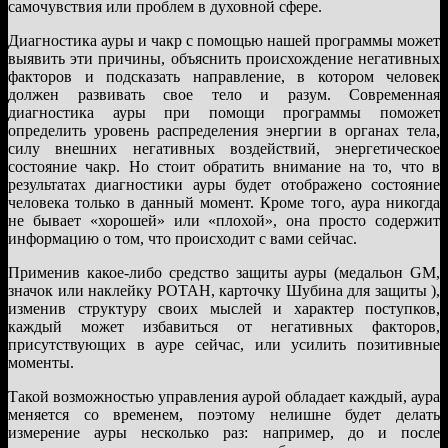
самочувствия или проблем в духовной сфере.
Диагностика ауры и чакр с помощью нашей программы может
выявить эти причины, объяснить происхождение негативных
факторов и подсказать направление, в котором человек
должен развивать свое тело и разум. Современная
диагностика ауры при помощи программы поможет
определить уровень распределения энергии в органах тела,
силу внешних негативных воздействий, энергетическое
состояние чакр. Но стоит обратить внимание на то, что в
результатах диагностики ауры будет отображено состояние
человека только в данный момент. Кроме того, аура никогда
не бывает «хорошей» или «плохой», она просто содержит
информацию о том, что происходит с вами сейчас.
Применив какое-либо средство защиты ауры (медальон GM,
значок или наклейку РОТАН, карточку Шубина для защиты ),
изменив структуру своих мыслей и характер поступков,
каждый может избавиться от негативных факторов,
присутствующих в ауре сейчас, или усилить позитивные
моменты.
Такой возможностью управления аурой обладает каждый, аура
меняется со временем, поэтому нелишне будет делать
измерение ауры несколько раз: например, до и после