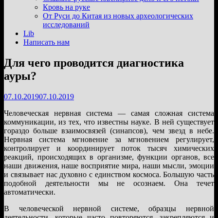
подменю
Кровь на руке
От Руси до Китая из новых археологических
исследований
Lib
Написать нам
Для чего проводится диагностика
ауры?
07.10.2019
07.10.2019
Человеческая нервная система — самая сложная система
коммуникации, из тех, что известны науке. В ней существует
гораздо больше взаимосвязей (синапсов), чем звезд в небе.
Нервная система мгновение за мгновением регулирует,
контролирует и координирует поток тысяч химических
реакций, происходящих в организме, функции органов, все
наши движения, наше восприятие мира, наши мысли, эмоции
и связывает нас духовно с единством космоса. Большую часть
подобной деятельности мы не осознаем. Она течет
автоматически.
В человеческой нервной системе, образцы нервной
деятельности, которые часто повторяются, закрепляются и