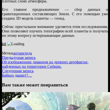
плотных слоях атмосферы.
Его главное предназначение — сбор данных о
гравитационных составляющих Земли. С его помощью уже
создана 3D модель планеты — геоид.
Сейчас пристальное внимание уделяется этим исследованиям.
Они позволяют изучать топографию всей планеты и получать
по этому вопросу исчерпывающие данные.
Метки
антарктида
Навигация
Предыдущая
Предыдущая запись
запись:
Об изображениях драконов на древних артефактах,
по
найденных на территории Сибири.
записям
Следующая
Следующая запись
запись:
Байкал дышит?…
Вам также может понравиться