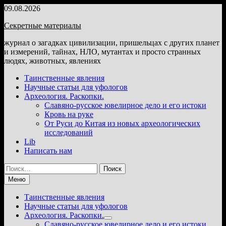
Перейти
09.08.2026
к
Секретные материалы
содержимому
журнал о загадках цивилизации, пришельцах с других планет
и измерений, тайнах, НЛО, мутантах и просто странных
людях, животных, явлениях
Таинственные явления
Научные статьи для уфологов
Археология. Раскопки.
Славяно-русское ювелирное дело и его истоки
Кровь на руке
От Руси до Китая из новых археологических
исследований
Lib
Написать нам
Найти:
Меню
Таинственные явления
Научные статьи для уфологов
Археология. Раскопки.
Показать
Славяно-русское ювелирное дело и его истоки