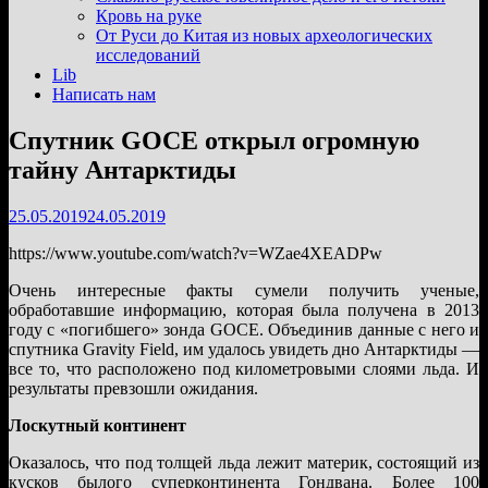
подменю
Кровь на руке
От Руси до Китая из новых археологических
исследований
Lib
Написать нам
Спутник GOCE открыл огромную
тайну Антарктиды
25.05.2019
24.05.2019
https://www.youtube.com/watch?v=WZae4XEADPw
Очень интересные факты сумели получить ученые,
обработавшие информацию, которая была получена в 2013
году с «погибшего» зонда GOCE. Объединив данные с него и
спутника Gravity Field, им удалось увидеть дно Антарктиды —
все то, что расположено под километровыми слоями льда. И
результаты превзошли ожидания.
Лоскутный континент
Оказалось, что под толщей льда лежит материк, состоящий из
кусков былого суперконтинента Гондвана. Более 100