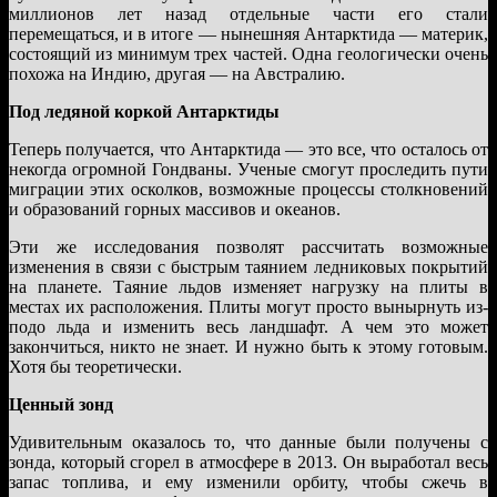
миллионов лет назад отдельные части его стали
перемещаться, и в итоге — нынешняя Антарктида — материк,
состоящий из минимум трех частей. Одна геологически очень
похожа на Индию, другая — на Австралию.
Под ледяной коркой Антарктиды
Теперь получается, что Антарктида — это все, что осталось от
некогда огромной Гондваны. Ученые смогут проследить пути
миграции этих осколков, возможные процессы столкновений
и образований горных массивов и океанов.
Эти же исследования позволят рассчитать возможные
изменения в связи с быстрым таянием ледниковых покрытий
на планете. Таяние льдов изменяет нагрузку на плиты в
местах их расположения. Плиты могут просто вынырнуть из-
подо льда и изменить весь ландшафт. А чем это может
закончиться, никто не знает. И нужно быть к этому готовым.
Хотя бы теоретически.
Ценный зонд
Удивительным оказалось то, что данные были получены с
зонда, который сгорел в атмосфере в 2013. Он выработал весь
запас топлива, и ему изменили орбиту, чтобы сжечь в