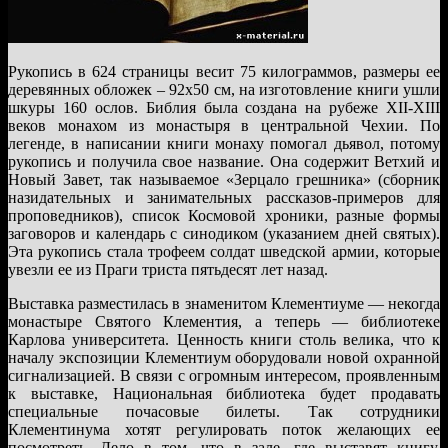
Рукопись в 624 страницы весит 75 килограммов, размеры ее
деревянных обложек – 92х50 см, на изготовление книги ушли
шкуры 160 ослов. Библия была создана на рубеже XII-XIII
веков монахом из монастыря в центральной Чехии. По
легенде, в написании книги монаху помогал дьявол, потому
рукопись и получила свое название. Она содержит Ветхий и
Новый Завет, так называемое «Зерцало грешника» (сборник
назидательных и занимательных рассказов-примеров для
проповедников), список Космовой хроники, разные формы
заговоров и календарь с синодиком (указанием дней святых).
Эта рукопись стала трофеем солдат шведской армии, которые
увезли ее из Праги триста пятьдесят лет назад.
Выставка разместилась в знаменитом Клементиуме — некогда
монастыре Святого Клементия, а теперь — библиотеке
Карлова университета. Ценность книги столь велика, что к
началу экспозиции Клементиум оборудовали новой охранной
сигнализацией. В связи с огромным интересом, проявленным
к выставке, Национальная библиотека будет продавать
специальные почасовые билеты. Так сотрудники
Клементинума хотят регулировать поток желающих ее
посмотреть. Дело в том, что в зале, где выставят книгу,