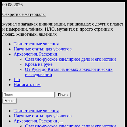
Перейти
09.08.2026
к
Секретные материалы
содержимому
журнал о загадках цивилизации, пришельцах с других планет
и измерений, тайнах, НЛО, мутантах и просто странных
людях, животных, явлениях
Таинственные явления
Научные статьи для уфологов
Археология. Раскопки.
Славяно-русское ювелирное дело и его истоки
Кровь на руке
От Руси до Китая из новых археологических
исследований
Lib
Написать нам
Найти:
Меню
Таинственные явления
Научные статьи для уфологов
Археология. Раскопки.
Показать
Славяно-русское ювелирное дело и его истоки