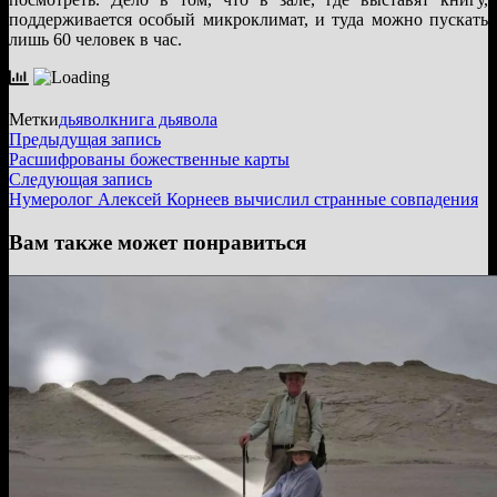
поддерживается особый микроклимат, и туда можно пускать
лишь 60 человек в час.
Метки
дьявол
книга дьявола
Навигация
Предыдущая
Предыдущая запись
запись:
Расшифрованы божественные карты
по
Следующая
Следующая запись
записям
запись:
Нумеролог Алексей Корнеев вычислил странные совпадения
Вам также может понравиться