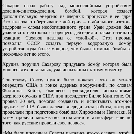
Сахаров начал работу над многослойным устройством
деления-синтеза-деления, бомбой, которая создает
дополнительную энергию из ядерных процессов в ее ядре.
Это включало обертывание дейтерия – стабильного изотопа
водорода – слоем необогащенного урана. Уран должен был
улавливать нейтроны с горящего дейтерия и также начинать
реакцию. Сахаров называл ее «слойкой». Этот прорыв
позволил СССР создать первую водородную бомбу,
устройство куда более мощное, чем были атомные бомбы за
несколько лет до этого.
Хрущев поручил Сахарову придумать бомбу, которая была
мощнее всех остальных, уже испытанных к тому моменту.
Советскому Союзу нужно было показать, что он может
опередить США в гонке ядерных вооружений, по словам
Филиппа Койла, бывшего руководителя испытаниями
ядерного оружия в США при президенте Билле Клинтоне. Он
провел 30 лет, помогая создавать и испытывать атомное
оружие. «США были далеко впереди из-за работы, которую
проделали при подготовке бомб для Хиросимы и Нагасаки. И
затем провели множество испытаний в атмосфере еще до
того, как русские провели свое первое».
«Мы были впереди и Советы пытались что-то сделать, чтобы