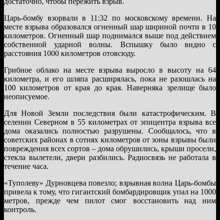
достаточно, чтобы пережить взрыв.
Царь-бомбу взорвали в 11:32 по московскому времени. На
месте взрыва образовался огненный шар шириной почти в 10
километров. Огненный шар поднимался выше под действием
собственной ударной волны. Вспышку было видно с
расстояния 1000 километров отовсюду.
Грибное облако на месте взрыва выросло в высоту на 64
километра, и его шляпа расширялась, пока не разошлась на
100 километров от края до края. Наверняка зрелище было
неописуемое.
Для Новой Земли последствия были катастрофическим. В
селении Северном в 55 километрах от эпицентра взрыва все
дома оказались полностью разрушены. Сообщалось, что в
советских районах в сотнях километров от зоны взрывы были
повреждения всех сортов – дома обрушились, крыши просели,
стекла вылетели, двери разбились. Радиосвязь не работала в
течение часа.
«Туполеву» Дурновцева повезло; взрывная волна Царь-бомбы
привела к тому, что гигантский бомбардировщик упал на 1000
метров, прежде чем пилот смог восстановить над ним
контроль.