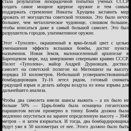
стала результатом лихорадочной попытки ученых СССР
создать самое мощное ядерное оружие и тем самым
поддержать стремление Никиты Хрущева заставить мир
дрожать от могущества советской техники. Это было нечто
большее, чем металлическое чудовище, слишком большое,
чтобы вписаться даже в самый большой самолет. Это был
разрушитель городов, ультимативное оружие.
Этот «Туполев», окрашенный в ярко-белый цвет с целью
уменьшения эффекта вспышки бомбы, достиг пункта
назначения. Новая Земля, малонаселенный архипелаг в
Баренцевом море, над замерзшими северными краями СССР.
Пилот «Туполева», майор Андрей Дурновцев, доствил
самолет на советский полигон на Митюшихе на высоту
порядка 10 километров. Небольшой усовершенствованный
бомбардировщик Ту-16 летел рядом, готовый снимать
грядущий взрыв и делать заборы воздуха из зоны взрыва для
дальнейшего анализа.
Чтобы два самолета имели шансы выжить – а их было не
больше 50% — Царь-бомба была оснащена гигантским
парашютом весом примерно в тонну. Бомба должна была
медленно опуститься на заранее определенную высоту – 3940
метров – и затем взорваться. И тогда, два бомбардировщика
будут уже в 50 километрах от нее. Этого должно было быть