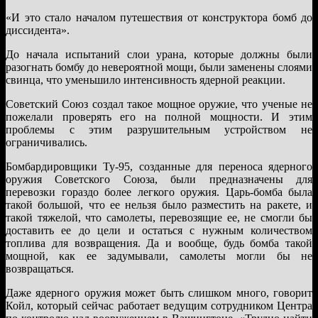
«И это стало началом путешествия от конструктора бомб до
диссидента».
До начала испытаний слои урана, которые должны были
разогнать бомбу до невероятной мощи, были заменены слоями
свинца, что уменьшило интенсивность ядерной реакции.
Советский Союз создал такое мощное оружие, что ученые не
пожелали проверять его на полной мощности. И этим
проблемы с этим разрушительным устройством не
ограничивались.
Бомбардировщики Ту-95, созданные для переноса ядерного
оружия Советского Союза, были предназначены для
перевозки гораздо более легкого оружия. Царь-бомба была
такой большой, что ее нельзя было разместить на ракете, и
такой тяжелой, что самолеты, перевозящие ее, не смогли бы
доставить ее до цели и остаться с нужным количеством
топлива для возвращения. Да и вообще, будь бомба такой
мощной, как ее задумывали, самолеты могли бы не
возвращаться.
Даже ядерного оружия может быть слишком много, говорит
Койл, который сейчас работает ведущим сотрудником Центра