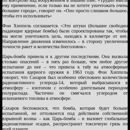
по контролю над вооружением в Вашингтоне. «Трудно найти
ему применение, если только вы не хотите уничтожать очень
большие города», говорит он. «Оно просто слишком большое,
чтобы его использовать»
Фон Хиппель соглашается. «Эти штуки (большие свободно
падающие ядерные бомбы) были спроектированы так, чтобы
вы могли уничтожить цель, находясь в километре от нее.
Направление движения изменилось – в сторону увеличения
точности ракет и количества боеголовок».
Царь-бомба привела и к другим последствиям. Она вызвала
столько опасений – в пять раз больше, чем любое другое
испытание до нее – что привела к табу на атмосферные
испытания ядерного оружия в 1963 году. Фон Хиппель
говорит, что Сахаров был особенно обеспокоен количеством
радиоактивного углерода-14, который выбрасывался в
атмосферу – изотопом с особенно длительным периодом
полураспада. Частично он смягчался углеродом от
ископаемого топлива в атмосфере.
Сахаров беспокоился, что бомба, которая будет больше
испытанной, не оттолкнется под действием собственной
взрывной волны – как Царь-бомба – и вызовет глобальные
радиоактивные осадки, распространит токсичную грязь по
всей планете.