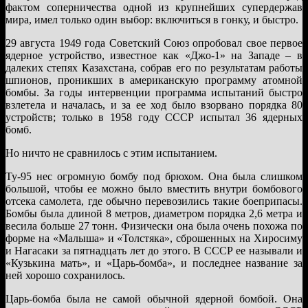
фактом соперничества одной из крупнейших супердержав
мира, имел только один выбор: включиться в гонку, и быстро.
29 августа 1949 года Советский Союз опробовал свое первое
ядерное устройство, известное как «Джо-1» на Западе – в
далеких степях Казахстана, собрав его по результатам работы
шпионов, проникших в американскую программу атомной
бомбы. За годы интервенции программа испытаний быстро
взлетела и началась, и за ее ход было взорвано порядка 80
устройств; только в 1958 году СССР испытал 36 ядерных
бомб.
Но ничто не сравнилось с этим испытанием.
Ту-95 нес огромную бомбу под брюхом. Она была слишком
большой, чтобы ее можно было вместить внутри бомбового
отсека самолета, где обычно перевозились такие боеприпасы.
Бомбы была длиной 8 метров, диаметром порядка 2,6 метра и
весила больше 27 тонн. Физически она была очень похожа по
форме на «Малыша» и «Толстяка», сброшенных на Хиросиму
и Нагасаки за пятнадцать лет до этого. В СССР ее называли и
«Кузькина мать», и «Царь-бомба», и последнее название за
ней хорошо сохранилось.
Царь-бомба была не самой обычной ядерной бомбой. Она