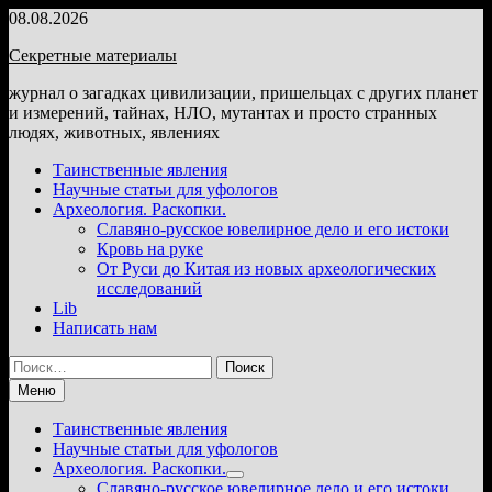
Перейти
08.08.2026
к
Секретные материалы
содержимому
журнал о загадках цивилизации, пришельцах с других планет
и измерений, тайнах, НЛО, мутантах и просто странных
людях, животных, явлениях
Таинственные явления
Научные статьи для уфологов
Археология. Раскопки.
Славяно-русское ювелирное дело и его истоки
Кровь на руке
От Руси до Китая из новых археологических
исследований
Lib
Написать нам
Найти:
Меню
Таинственные явления
Научные статьи для уфологов
Археология. Раскопки.
Показать
Славяно-русское ювелирное дело и его истоки