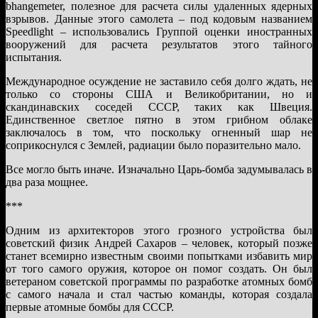
bhangemeter, полезное для расчета силы удаленных ядерных
взрывов. Данные этого самолета – под кодовым названием
Speedlight – использовались Группой оценки иностранных
вооружений для расчета результатов этого тайного
испытания.
Международное осуждение не заставило себя долго ждать, не
только со стороны США и Великобритании, но и
скандинавских соседей СССР, таких как Швеция.
Единственное светлое пятно в этом грибном облаке
заключалось в том, что поскольку огненный шар не
соприкоснулся с Землей, радиации было поразительно мало.
Все могло быть иначе. Изначально Царь-бомба задумывалась в
два раза мощнее.
***
Одним из архитекторов этого грозного устройства был
советский физик Андрей Сахаров – человек, который позже
станет всемирно известным своими попытками избавить мир
от того самого оружия, которое он помог создать. Он был
ветераном советской программы по разработке атомных бомб
с самого начала и стал частью команды, которая создала
первые атомные бомбы для СССР.