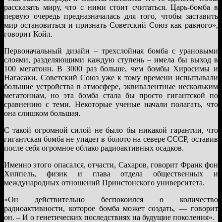
рассказать миру, что с ними стоит считаться. Царь-бомба в
первую очередь предназначалась для того, чтобы заставить
мир остановиться и признать Советский Союз как равного»,
говорит Койл.
Первоначальный дизайн – трехслойная бомба с урановыми
слоями, разделяющими каждую ступень – имела бы выход в
100 мегатонн. В 3000 раз больше, чем бомбы Хиросимы и
Нагасаки. Советский Союз уже к тому времени испытывали
большие устройства в атмосфере, эквивалентные нескольким
мегатоннам, но эта бомба стала бы просто гигантской по
сравнению с теми. Некоторые ученые начали полагать, что
она слишком большая.
С такой огромной силой не было бы никакой гарантии, что
гигантская бомба не упадет в болото на севере СССР, оставив
после себя огромное облако радиоактивных осадков.
Именно этого опасался, отчасти, Сахаров, говорит Франк фон
Хиппель, физик и глава отдела общественных и
международных отношений Принстонского университета.
«Он действительно беспокоился о количество
радиоактивности, которое бомба может создать, — говорит
он. – И о генетических последствиях на будущие поколения».