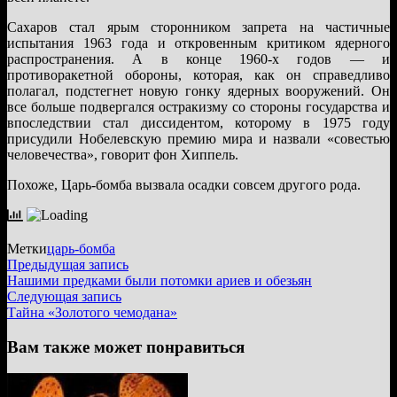
Сахаров стал ярым сторонником запрета на частичные
испытания 1963 года и откровенным критиком ядерного
распространения. А в конце 1960-х годов — и
противоракетной обороны, которая, как он справедливо
полагал, подстегнет новую гонку ядерных вооружений. Он
все больше подвергался остракизму со стороны государства и
впоследствии стал диссидентом, которому в 1975 году
присудили Нобелевскую премию мира и назвали «совестью
человечества», говорит фон Хиппель.
Похоже, Царь-бомба вызвала осадки совсем другого рода.
Метки
царь-бомба
Навигация
Предыдущая
Предыдущая запись
запись:
Нашими предками были потомки ариев и обезьян
по
Следующая
Следующая запись
записям
запись:
Тайна «Золотого чемодана»
Вам также может понравиться