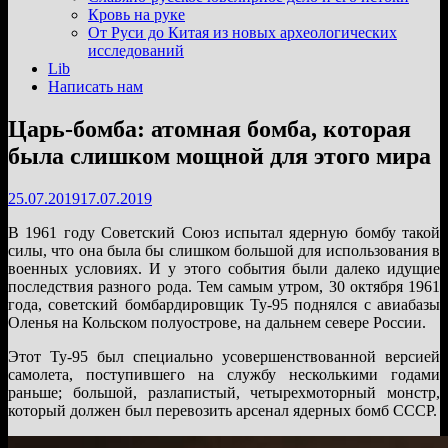
подменю
Кровь на руке
От Руси до Китая из новых археологических
исследований
Lib
Написать нам
Царь-бомба: атомная бомба, которая
была слишком мощной для этого мира
25.07.2019
17.07.2019
В 1961 году Советский Союз испытал ядерную бомбу такой
силы, что она была бы слишком большой для использования в
военных условиях. И у этого события были далеко идущие
последствия разного рода. Тем самым утром, 30 октября 1961
года, советский бомбардировщик Ту-95 поднялся с авиабазы
Оленья на Кольском полуострове, на дальнем севере России.
Этот Ту-95 был специально усовершенствованной версией
самолета, поступившего на службу несколькими годами
раньше; большой, разлапистый, четырехмоторный монстр,
который должен был перевозить арсенал ядерных бомб СССР.