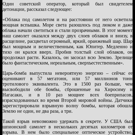
Один советский оператор, который был свидетелем
детонации, рассказал следующее:
«Облака под самолетом и на расстоянии от него осветила
мощная вспышка. Море света разошлось под люком и даже
облака начали светиться и стали прозрачными. В этот момент
наш самолет оказался между двух слоев облаков и внизу, в
расщелине, расцветал огромный, яркий, оранжевый шар. Шар
был мощным и величественным, как Юпитер. Медленно и
тихо он крался вверх. Пробив толстый слой облаков, он
продолжал расти. Казалось, он засосал всю Землю. Зрелище
было фантастическим, нереальным, сверхъестественным».
Царь-бомба выпустила невероятную энергию ­– сейчас ее
оценивают в 57 мегатонн, или 57 миллионов тонн
тротилового эквивалента. Это в 1500 раз больше, чем
высвободили обе бомбы, сброшенные на Хиросиму и
Нагасаки, и в 10 раз мощнее всех боеприпасов,
израсходованных во время Второй мировой войны. Датчики
зарегистрировали взрывную волну бомбы, которая обошла
Землю не один, не два раза, а три.
Такой взрыв невозможно удержать в секрете. У США был
шпионский самолет в нескольких десятках километров от
взрыва. В нем было специальное оптическое устройство,