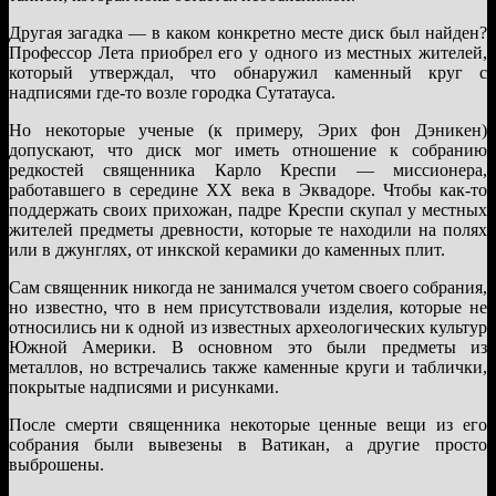
Другая загадка — в каком конкретно месте диск был найден?
Профессор Лета приобрел его у одного из местных жителей,
который утверждал, что обнаружил каменный круг с
надписями где-то возле городка Сутатауса.
Но некоторые ученые (к примеру, Эрих фон Дэникен)
допускают, что диск мог иметь отношение к собранию
редкостей священника Карло Креспи — миссионера,
работавшего в середине XX века в Эквадоре. Чтобы как-то
поддержать своих прихожан, падре Креспи скупал у местных
жителей предметы древности, которые те находили на полях
или в джунглях, от инкской керамики до каменных плит.
Сам священник никогда не занимался учетом своего собрания,
но известно, что в нем присутствовали изделия, которые не
относились ни к одной из известных археологических культур
Южной Америки. В основном это были предметы из
металлов, но встречались также каменные круги и таблички,
покрытые надписями и рисунками.
После смерти священника некоторые ценные вещи из его
собрания были вывезены в Ватикан, а другие просто
выброшены.