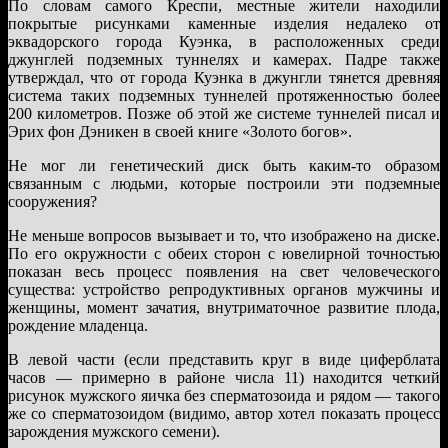
По словам самого Креспи, местные жители находили
покрытые рисунками каменные изделия недалеко от
эквадорского города Куэнка, в расположенных среди
джунглей подземных туннелях и камерах. Падре также
утверждал, что от города Куэнка в джунгли тянется древняя
система таких подземных туннелей протяженностью более
200 километров. Позже об этой же системе туннелей писал и
Эрих фон Дэникен в своей книге «Золото богов».
Не мог ли генетический диск быть каким-то образом
связанным с людьми, которые построили эти подземные
сооружения?
Не меньше вопросов вызывает и то, что изображено на диске.
По его окружности с обеих сторон с ювелирной точностью
показан весь процесс появления на свет человеческого
существа: устройство репродуктивных органов мужчины и
женщины, момент зачатия, внутриматочное развитие плода,
рождение младенца.
В левой части (если представить круг в виде циферблата
часов — примерно в районе числа 11) находится четкий
рисунок мужского яичка без сперматозоида и рядом — такого
же со сперматозоидом (видимо, автор хотел показать процесс
зарождения мужского семени).