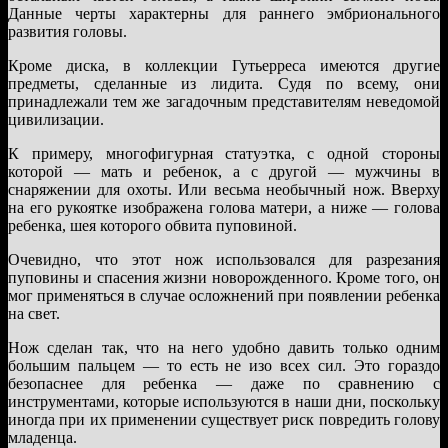
Данные черты характерны для раннего эмбрионального
развития головы.
Кроме диска, в коллекции Гутьерреса имеются другие
предметы, сделанные из лидита. Судя по всему, они
принадлежали тем же загадочным представителям неведомой
цивилизации.
К примеру, многофигурная статуэтка, с одной стороны
которой — мать и ребенок, а с другой — мужчины в
снаряжении для охоты. Или весьма необычный нож. Вверху
на его рукоятке изображена голова матери, а ниже — голова
ребенка, шея которого обвита пуповиной.
Очевидно, что этот нож использовался для разрезания
пуповины и спасения жизни новорожденного. Кроме того, он
мог применяться в случае осложнений при появлении ребенка
на свет.
Нож сделан так, что на него удобно давить только одним
большим пальцем — то есть не изо всех сил. Это гораздо
безопаснее для ребенка — даже по сравнению с
инструментами, которые используются в наши дни, поскольку
иногда при их применении существует риск повредить голову
младенца.