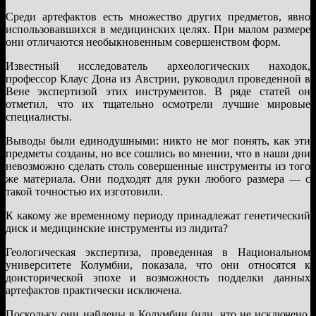
Среди артефактов есть множество других предметов, явно
использовавшихся в медицинских целях. При малом размере
они отличаются необыкновенным совершенством форм.
Известный исследователь археологических находок,
профессор Клаус Дона из Австрии, руководил проведенной в
Вене экспертизой этих инструментов. В ряде статей он
отметил, что их тщательно осмотрели лучшие мировые
специалисты.
Выводы были единодушными: никто не мог понять, как эти
предметы созданы, но все сошлись во мнении, что в наши дни
невозможно сделать столь совершенные инструменты из того
же материала. Они подходят для руки любого размера — с
такой точностью их изготовили.
К какому же временному периоду принадлежат генетический
диск и медицинские инструменты из лидита?
Геологическая экспертиза, проведенная в Национальном
университете Колумбии, показала, что они относятся к
доисторической эпохе и возможность подделки данных
артефактов практически исключена.
Поскольку они найдены в Колумбии (или, что не исключено,