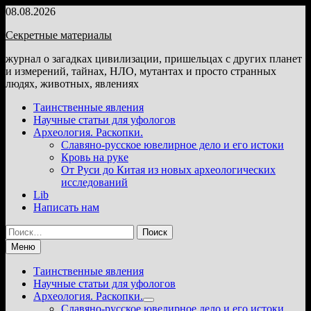
Перейти
08.08.2026
к
Секретные материалы
содержимому
журнал о загадках цивилизации, пришельцах с других планет
и измерений, тайнах, НЛО, мутантах и просто странных
людях, животных, явлениях
Таинственные явления
Научные статьи для уфологов
Археология. Раскопки.
Славяно-русское ювелирное дело и его истоки
Кровь на руке
От Руси до Китая из новых археологических
исследований
Lib
Написать нам
Найти:
Меню
Таинственные явления
Научные статьи для уфологов
Археология. Раскопки.
Показать
Славяно-русское ювелирное дело и его истоки