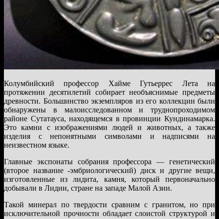
Колумбийский профессор Хайме Гутьеррес Лета на
протяжении десятилетий собирает необъяснимые предметы
древности. Большинство экземпляров из его коллекции были
обнаружены в малоисследованном и труднопроходимом
районе Сутатауса, находящемся в провинции Кундинамарка.
Это камни с изображениями людей и животных, а также
изделия с непонятными символами и надписями на
неизвестном языке.
Главные экспонаты собрания профессора — генетический
(второе название -эмбриологический) диск и другие вещи,
изготовленные из лидита, камня, который первоначально
добывали в Лидии, стране на западе Малой Азии.
Такой минерал по твердости сравним с гранитом, но при
исключительной прочности обладает слоистой структурой и