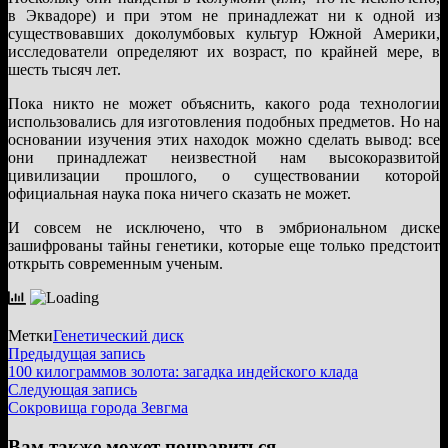
в Эквадоре) и при этом не принадлежат ни к одной из
существовавших доколумбовых культур Южной Америки,
исследователи определяют их возраст, по крайней мере, в
шесть тысяч лет.
Пока никто не может объяснить, какого рода технологии
использовались для изготовления подобных предметов. Но на
основании изучения этих находок можно сделать вывод: все
они принадлежат неизвестной нам высокоразвитой
цивилизации прошлого, о существовании которой
официальная наука пока ничего сказать не может.
И совсем не исключено, что в эмбриональном диске
зашифрованы тайны генетики, которые еще только предстоит
открыть современным ученым.
Метки
Генетический диск
Навигация
Предыдущая
Предыдущая запись
запись:
100 килограммов золота: загадка индейского клада
по
Следующая
Следующая запись
записям
запись:
Сокровища города Зевгма
Вам также может понравиться