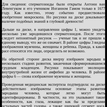
Для сведения: сперматозоиды были открыты Антони ван
Левенгуком и его учеником Иоганном Гамом только в 1677
году. Как известно, этому событию предшествовало
изобретение микроскопа. Но рисунки на диске доказывают
наличие подобных знаний в глубокой древности!
Дальше на диске, в направлении цифры 1, можно увидеть
несколько уже зародившихся сперматозоидов. После этого
следует непонятный рисунок — ученые так и не пришли к
единому выводу, что же он означает. В районе цифры 3 видны
изображения мужчины, женщины и ребенка. Правда, к какой
расе относятся эти люди, определить не возможно.
На обратной стороне диска вверху изображен зародыш в
нескольких стадиях развития, заканчивая сформировавшимся
грудным младенцем. Рисунки показывают эволюцию
внутриутробной жизни от амфибии до человека. В районе
цифры 6 — снова изображение мужчины и женщины.
Проведенная медицинская экспертиза подтвердила: на диске
действительно изображены основные этапы развития
зародыша человека, которые легко могут быть
идентифицированы. В частности, на это указывают такие
особенности, как глаза, лежащие как бы за пределами
остальных частей головы, а также широкий сегмент носа.