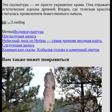
Эта скульптура — не просто украшение храма. Она отражает
эстетические идеалы древней Индии, где телесная красота
считалась проявлением божественного начала.
Метки
Индия
скульптура
Навигация
Предыдущая
Предыдущая запись
запись:
Небесный диск из Небры — самая древняя звездная карта.
по
Следующая
Следующая запись
записям
запись:
Kырманские скалы, Kобылья голова и каменный цветок
Вам также может понравиться