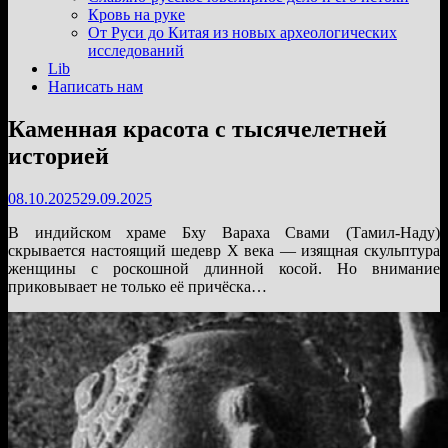
подменю
Кровь на руке
От Руси до Китая из новых археологических
исследований
Lib
Написать нам
Каменная красота с тысячелетней
историей
08.10.2025
29.09.2025
В индийском храме Бху Вараха Свами (Тамил-Наду)
скрывается настоящий шедевр X века — изящная скульптура
женщины с роскошной длинной косой. Но внимание
приковывает не только её причёска…