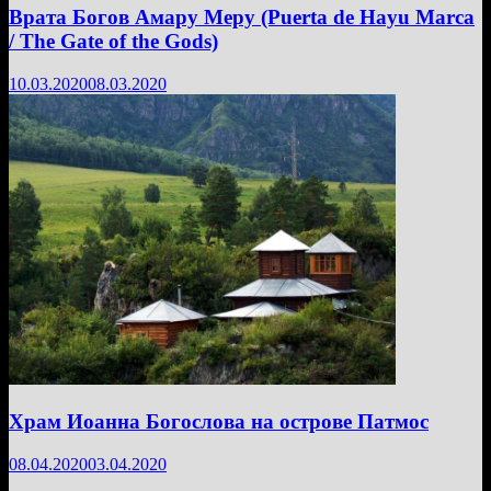
Врата Богов Амару Меру (Puerta de Hayu Marca
/ The Gate of the Gods)
10.03.2020
08.03.2020
Храм Иоанна Богослова на острове Патмос
08.04.2020
03.04.2020