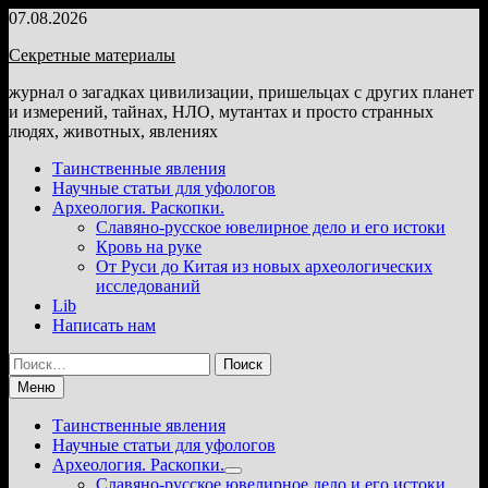
Перейти
07.08.2026
к
Секретные материалы
содержимому
журнал о загадках цивилизации, пришельцах с других планет
и измерений, тайнах, НЛО, мутантах и просто странных
людях, животных, явлениях
Таинственные явления
Научные статьи для уфологов
Археология. Раскопки.
Славяно-русское ювелирное дело и его истоки
Кровь на руке
От Руси до Китая из новых археологических
исследований
Lib
Написать нам
Найти:
Меню
Таинственные явления
Научные статьи для уфологов
Археология. Раскопки.
Показать
Славяно-русское ювелирное дело и его истоки