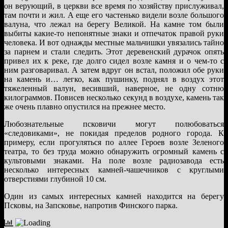
он верующий, в церкви все время по хозяйству прислуживал,
там почти и жил. А еще его частенько видели возле большого
валуна, что лежал на берегу Великой. На камне том были
выбиты какие-то непонятные знаки и отпечаток правой руки
человека. И вот однажды местные мальчишки увязались тайно
за парнем и стали следить. Этот деревенский дурачок опять
привел их к реке, где долго сидел возле камня и о чем-то с
ним разговаривал. А затем вдруг он встал, положил обе руки
на камень и… легко, как пушинку, поднял в воздух этот
тяжеленный валун, весивший, наверное, не одну сотню
килограммов. Повисев несколько секунд в воздухе, камень так
же очень плавно опустился на прежнее место.
Любознательные псковичи могут полюбоваться
«следовиками», не покидая пределов родного города. К
примеру, если прогуляться по аллее Героев возле Зеленого
театра, то без труда можно обнаружить огромный камень с
культовыми знаками. На поле возле радиозавода есть
несколько интересных камней-чашечников с круглыми
отверстиями глубиной 10 см.
Один из самых интересных камней находится на берегу
Псковы, на Запсковье, напротив Финского парка.