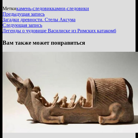
Метки
камень-следовик
камни-следовики
Навигация
Предыдущая
Предыдущая запись
запись:
Загадки древности. Стелы Аксума
по
Следующая
Следующая запись
записям
запись:
Легенды о чудовище Василиске из Римских катакомб
Вам также может понравиться