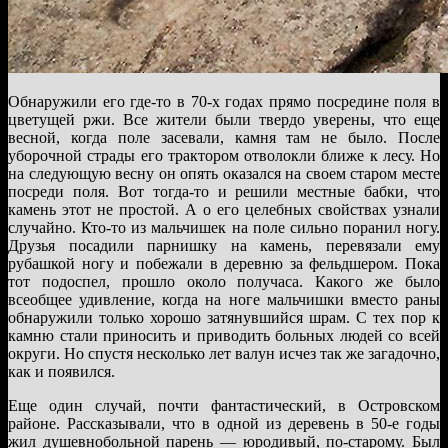
Обнаружили его где-то в 70-х годах прямо посредине поля в
цветущей ржи. Все жители были твердо уверены, что еще
весной, когда поле засевали, камня там не было. После
уборочной страды его трактором отволокли ближе к лесу. Но
на следующую весну он опять оказался на своем старом месте
посреди поля. Вот тогда-то и решили местные бабки, что
камень этот не простой. А о его целебных свойствах узнали
случайно. Кто-то из мальчишек на поле сильно поранил ногу.
Друзья посадили парнишку на камень, перевязали ему
рубашкой ногу и побежали в деревню за фельдшером. Пока
тот подоспел, прошло около получаса. Какого же было
всеобщее удивление, когда на ноге мальчишки вместо раны
обнаружили только хорошо затянувшийся шрам. С тех пор к
камню стали приносить и приводить больных людей со всей
округи. Но спустя несколько лет валун исчез так же загадочно,
как и появился.
Еще один случай, почти фантастический, в Островском
районе. Рассказывали, что в одной из деревень в 50-е годы
жил душевнобольной парень — юродивый, по-старому. Был