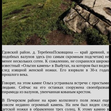
Гдовский район. д. ТеребениПсковщина — край древний, и
подобных валунов здесь (по самым скромным подсчетам) не
менее нескольких сотен. К сожалению, не сохранился широко
известный «Ольгин камень» в Выбутах, на котором был виден
след изящной женской ножки. Его взорвали в 30-х годах
прошлого века.
Говорят, на этом камне Ольга устраивала встречи с простыми
людьми. Сейчас на его останках сооружена своеобразная
пирамида из валунов, увенчанная кованым крестом.
В Печорском районе на краю колхозного поля лежал еще
совсем недавно огромный камень. На нем был виден след
детской ножки в обрамлении трех солнц. К этому камню в