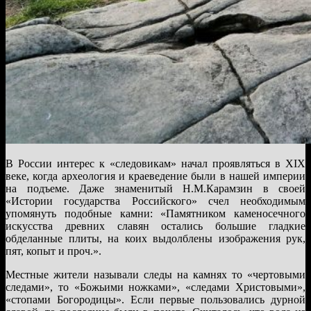
В России интерес к «следовикам» начал проявляться в XIX
веке, когда археология и краеведение были в нашей империи
на подъеме. Даже знаменитый Н.М.Карамзин в своей
«Истории государства Российского» счел необходимым
упомянуть подобные камни: «Памятником каменосечного
искусства древних славян остались большие гладкие
обделанные плиты, на коих выдолблены изображения рук,
пят, копыт и проч.».
Местные жители называли следы на камнях то «чертовыми
следами», то «Божьими ножками», «следами Христовыми»,
«стопами Богородицы». Если первые пользовались дурной