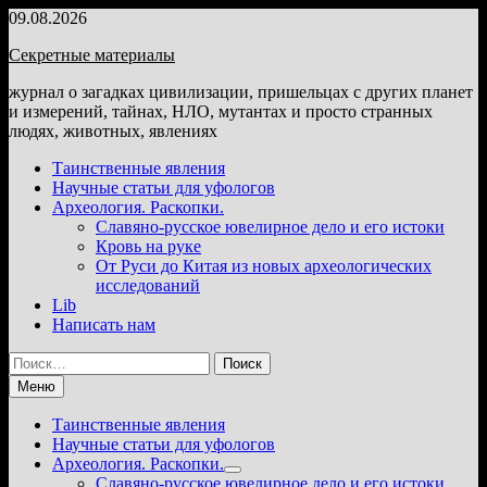
Перейти
09.08.2026
к
Секретные материалы
содержимому
журнал о загадках цивилизации, пришельцах с других планет
и измерений, тайнах, НЛО, мутантах и просто странных
людях, животных, явлениях
Таинственные явления
Научные статьи для уфологов
Археология. Раскопки.
Славяно-русское ювелирное дело и его истоки
Кровь на руке
От Руси до Китая из новых археологических
исследований
Lib
Написать нам
Найти:
Меню
Таинственные явления
Научные статьи для уфологов
Археология. Раскопки.
Показать
Славяно-русское ювелирное дело и его истоки