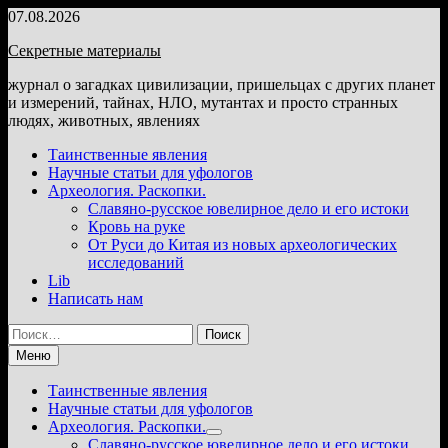
Перейти
07.08.2026
к
Секретные материалы
содержимому
журнал о загадках цивилизации, пришельцах с других планет
и измерений, тайнах, НЛО, мутантах и просто странных
людях, животных, явлениях
Таинственные явления
Научные статьи для уфологов
Археология. Раскопки.
Славяно-русское ювелирное дело и его истоки
Кровь на руке
От Руси до Китая из новых археологических
исследований
Lib
Написать нам
Найти:
Меню
Таинственные явления
Научные статьи для уфологов
Археология. Раскопки.
Показать
Славяно-русское ювелирное дело и его истоки