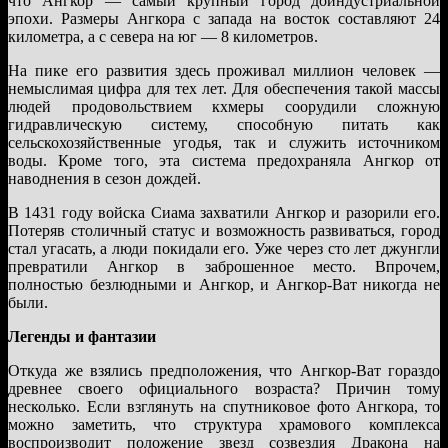
что Ангкор — самый крупный город доиндустриальной
эпохи. Размеры Ангкора с запада на восток составляют 24
километра, а с севера на юг — 8 километров.
На пике его развития здесь проживал миллион человек —
немыслимая цифра для тех лет. Для обеспечения такой массы
людей продовольствием кхмеры соорудили сложную
гидравлическую систему, способную питать как
сельскохозяйственные угодья, так и служить источником
воды. Кроме того, эта система предохраняла Ангкор от
наводнения в сезон дождей.
В 1431 году войска Сиама захватили Ангкор и разорили его.
Потеряв столичный статус и возможность развиваться, город
стал угасать, а люди покидали его. Уже через сто лет джунгли
превратили Ангкор в заброшенное место. Впрочем,
полностью безлюдными и Ангкор, и Ангкор-Ват никогда не
были.
Легенды и фантазии
Откуда же взялись предположения, что Ангкор-Ват гораздо
древнее своего официального возраста? Причин тому
несколько. Если взглянуть на спутниковое фото Ангкора, то
можно заметить, что структура храмового комплекса
воспроизводит положение звезд созвездия Дракона на