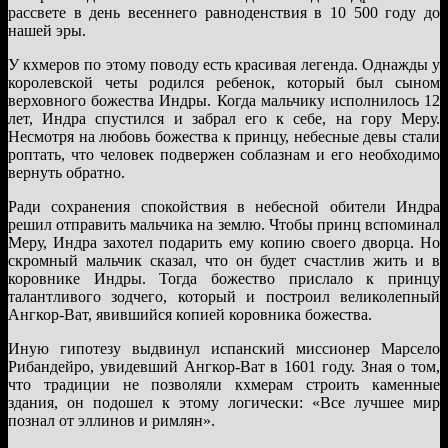
рассвете в день весеннего равноденствия в 10 500 году до
нашей эры.
У кхмеров по этому поводу есть красивая легенда. Однажды у
королевской четы родился ребенок, который был сыном
верховного божества Индры. Когда мальчику исполнилось 12
лет, Индра спустился и забрал его к себе, на гору Меру.
Несмотря на любовь божества к принцу, небесные девы стали
роптать, что человек подвержен соблазнам и его необходимо
вернуть обратно.
Ради сохранения спокойствия в небесной обители Индра
решил отправить мальчика на землю. Чтобы принц вспоминал
Меру, Индра захотел подарить ему копию своего дворца. Но
скромный мальчик сказал, что он будет счастлив жить и в
коровнике Индры. Тогда божество прислало к принцу
талантливого зодчего, который и построил великолепный
Ангкор-Ват, явившийся копией коровника божества.
Иную гипотезу выдвинул испанский миссионер Марсело
Рибандейро, увидевший Ангкор-Ват в 1601 году. Зная о том,
что традиции не позволяли кхмерам строить каменные
здания, он подошел к этому логически: «Все лучшее мир
познал от эллинов и римлян».