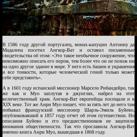
В 1586 году другой португалец, монах-капуцин Антониу да
Мадалена посетил Ангкор-Ват и оставил письменные
свидетельства об этом: «Это такое необычное сооружение, что
невозможно описать его пером, тем более что он не похож ни
на одно другое здание в мире. У него есть башни и украшения
и все тонкости, которые человеческий гений только может
себе представить».
А в 1601 году испанский миссионер Марсело Рибандейро, так
же как и Муо заплутав в джунглях, набрел на этот
величественный храм. Ангкор-Ват европейцы посещали и в
XIX веке. Тот же Анри Муо пишет, что за пять лет до него там
побывал французский миссионер Шарль-Эмиль Буйево,
опубликовавший в 1857 году отчет об этом путешествии. Но
описания Буйево и его предшественников не зацепили
внимания общественности. Так что прославила Ангкор-Ват
именно книга Анри Муо, вышедшая в 1868 году.