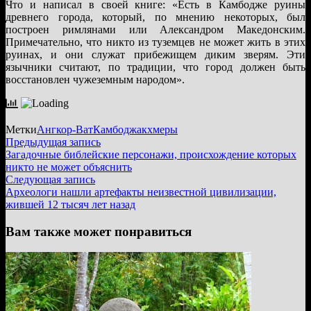
Что и написал в своей книге: «Есть в Камбодже руины
древнего города, который, по мнению некоторых, был
построен римлянами или Александром Македонским.
Примечательно, что никто из туземцев не может жить в этих
руинах, и они служат прибежищем диким зверям. Эти
язычники считают, по традиции, что город должен быть
восстановлен чужеземным народом».
Метки
Ангкор-Ват
Камбоджа
кхмеры
Навигация
Предыдущая
Предыдущая запись
запись:
Загадочные библейские персонажи, происхождение которых
по
никто не может объяснить
записям
Следующая
Следующая запись
запись:
Археологи нашли артефакты неизвестной цивилизации,
жившей 12 тысяч лет назад
Вам также может понравиться