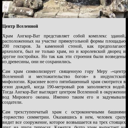
Центр Вселенной
Храм Ангкор-Ват представляет собой комплекс зданий,
расположенных на участке прямоугольной формы площадью
200 гектаров. За каменной стеной, как предполагают
археологи, был не только храм, но и королевский дворец и
другие постройки. Но так как эти строения были возведены
из древесины, они не сохранились.
Сам храм символизирует священную гору Меру -«центр
Вселенной и местожительство богов» в индуистской
мифологии. Красивее всего пятибашенный храм смотрится в
сезон дождей, когда 190-метровый ров заполняется водой.
Тогда Ангкор-Ват выглядит центром Вселенной в окружении
вод Мирового океана. Именно таким его и задумывали
создатели.
Сам трехступенчатый храм с остроконечными башнями
-торжество симметрии. Оказавшись в нем, человек сразу
видит все сооружение, которое возвышается на трех стоящих
друг на друге террасах. Кажется, будто храм вырастает на