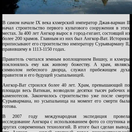
В самом начале IX века кхмерский император Джая-варман II
начал строительство первого культового сооружения в этих
местах. За 400 лет Ангкор вырос в город-гигант, состоящий из
более 200 храмов. Главным из них был Ангкор-Ват. Историки
приписывают его строительство императору Сурьяварману II,
правившему в 1113-1150 годах.
Правитель считался земным воплощением Вишну, и кхмеры
поклонялись ему как живому божеству. А храм, являясь
символом небесного дворца, служил прибежищем духа
правителя и его будущей усыпальницей.
Ангкор-Ват строился более 40 лет. Храм, превышающий по
площади весь Ватикан, возводили десятки тысяч рабочих и
каменотесов. Закончилось строительство уже после смерти
Сурьявармана, но усыпальница на момент его смерти была
готова.
В 2007 году международная экспедиция провела
исследование Ангкора с использованием фото со спутника и
других современных технологий. В итоге был сделан вывод,