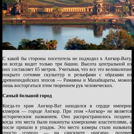
С какой бы стороны посетитель не подходил к Ангкор-Вату,
он всегда видит только три башни. Высота центральной из
них составляет 65 метров. Учитывая, что все это великолепие
покрыто сотнями скульптур и рельефами с образами из
древнеиндийских эпосов — Рамаяны и Махабхараты, можно
лишь восторгаться этим творением рук человеческих.
Самый большой город
Когда-то храм Ангкор-Ват находился в сердце империи
кхмеров — городе Ангкор. При этом «Ангкор» не является
историческим названием. Оно распространилось позднее,
когда эти места были покинуты кхмерскими властителями, а
после пришли в упадок. Это место кхмеры стали называть
просто «город» — на санскрите «нагара», позднее