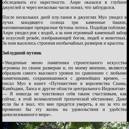
обследовать его окрестности. Анри оказался в глубине
джунглей и через несколько часов понял, что заблудился.
После нескольких дней плу-тания в джунглях Муо увидел в
лучах заходящего солнца три каменные башни,
напоминающие прекрасные бутоны лотоса. Подойдя поближе,
Анри увидел ров с водой, а за ним огромный каменный забор
в искусной резьбе, изображающей богов, людей и животных.
За ним высились строения необычайных размеров и красоты.
Заблудший путник
«Увиденные мною памятники строительного искусства
огромны по своим размерам и, по моему мнению, являются
образцом самого высокого уровня по сравнению с любыми
памятниками, сохранившимися с древнейших времен, —
писал Муо в книге «Путешествие в королевства Сиама,
Камбоджи, Лаоса и другие области центрального Индокитая».
— Я никогда не чувствовал себя таким счастливым, как
сейчас, в этой великолепной тропической обстановке. Даже
если бы я знал, что мне придется умереть, я ни за что не
променял бы эту жизнь на удовольствия и удобства
цивилизованного мира».