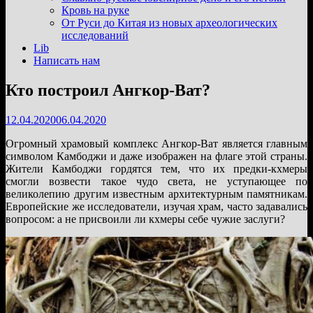
подменю
Кровь на руке
От Руси до Китая из новых археологических
исследований
Lib
Написать нам
Кто построил Ангкор-Ват?
12.04.2020
06.04.2020
Огромный храмовый комплекс Ангкор-Ват является главным
символом Камбоджи и даже изображен на флаге этой страны.
Жители Камбоджи гордятся тем, что их предки-кхмеры
смогли возвести такое чудо света, не уступающее по
великолепию другим известным архитектурным памятникам.
Европейские же исследователи, изучая храм, часто задавались
вопросом: а не присвоили ли кхмеры себе чужие заслуги?