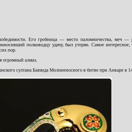
победимости. Его гробница — место паломничества, меч — 
риносивший полководцу удачу, был утерян. Самое интересное, 
сих пор.
ся огромный алмаз.
ского султана Баязида Молниеносного в битве при Анкаре в 14