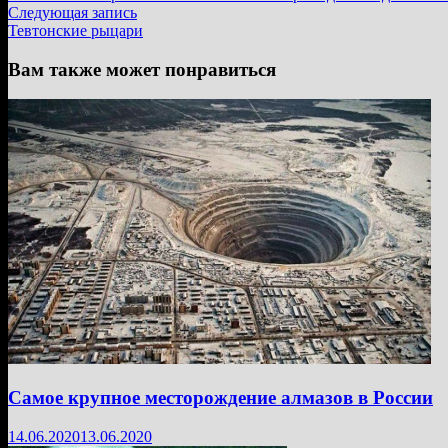
по
Следующая
Следующая запись
записям
запись:
Тевтонские рыцари
Вам также может понравиться
Самое крупное месторождение алмазов в России
14.06.2020
13.06.2020