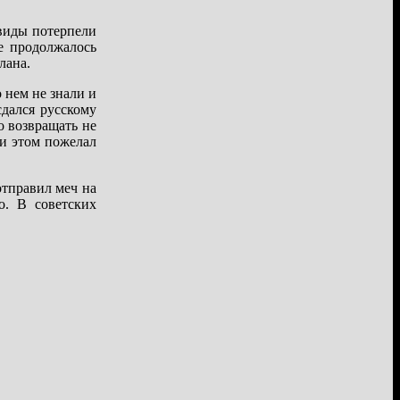
евиды потерпели
е продолжалось
лана.
 нем не знали и
дался русскому
о возвращать не
ри этом пожелал
отправил меч на
о. В советских