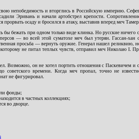
в свою непобедимость и вторглись в Российскую империю. Сеф
садили Эривань и начали артобстрел крепости. Сопротивлени
я прорвать осаду и бросился в атаку, выставив вперед меч Тамер
сь бы бежать при одном только виде клинка. Но русские ничего о
персов — во всей этой суматохе меч был утерян. Гассан-хан с
твенная просьба — вернуть оружие. Генерал нашел реликвию, н
к которому не питал теплых чувств, отправил меч Николаю I. П
ел. Возможно, он не хотел портить отношения с Паскевичем и 
о советского времени. Когда меч пропал, точно не известн
нат не фигурировал.
али фонды;
находится в частных коллекциях;
ся во дворце.
й