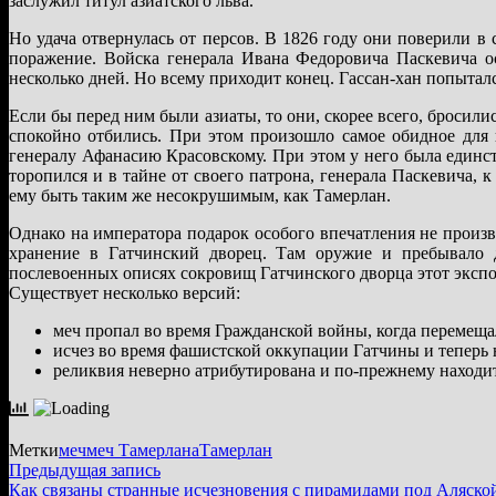
заслужил титул азиатского льва.
Но удача отвернулась от персов. В 1826 году они поверили 
поражение. Войска генерала Ивана Федоровича Паскевича о
несколько дней. Но всему приходит конец. Гассан-хан попыталс
Если бы перед ним были азиаты, то они, скорее всего, бросили
спокойно отбились. При этом произошло самое обидное для 
генералу Афанасию Красовскому. При этом у него была единс
торопился и в тайне от своего патрона, генерала Паскевича, 
ему быть таким же несокрушимым, как Тамерлан.
Однако на императора подарок особого впечатления не произв
хранение в Гатчинский дворец. Там оружие и пребывало д
послевоенных описях сокровищ Гатчинского дворца этот экспо
Существует несколько версий:
меч пропал во время Гражданской войны, когда перемещ
исчез во время фашистской оккупации Гатчины и теперь 
реликвия неверно атрибутирована и по-прежнему находит
Метки
меч
меч Тамерлана
Тамерлан
Навигация
Предыдущая
Предыдущая запись
запись:
Как связаны странные исчезновения с пирамидами под Аляско