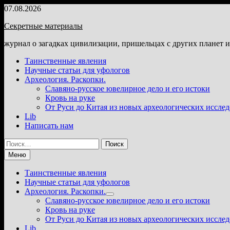
Перейти
07.08.2026
к
Секретные материалы
содержимому
журнал о загадках цивилизации, пришельцах с других планет 
Таинственные явления
Научные статьи для уфологов
Археология. Раскопки.
Славяно-русское ювелирное дело и его истоки
Кровь на руке
От Руси до Китая из новых археологических иссле
Lib
Написать нам
Найти:
Меню
Таинственные явления
Научные статьи для уфологов
Археология. Раскопки.
Показать
Славяно-русское ювелирное дело и его истоки
подменю
Кровь на руке
От Руси до Китая из новых археологических иссле
Lib