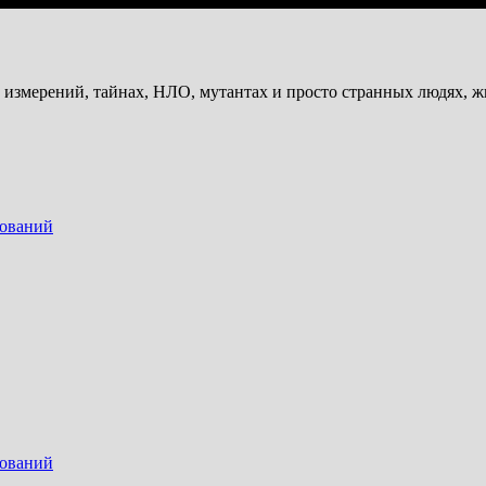
и измерений, тайнах, НЛО, мутантах и просто странных людях, 
дований
дований