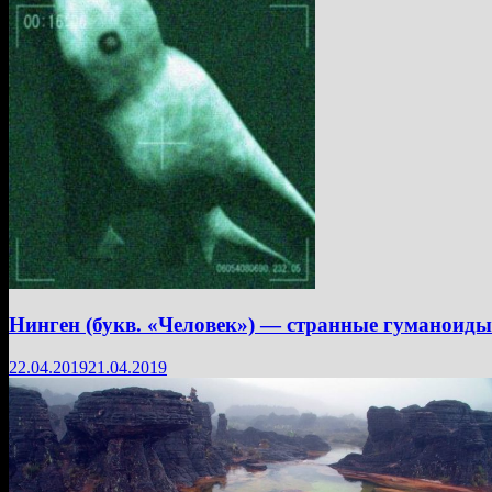
Нинген (букв. «Человек») — странные гуманоиды
22.04.2019
21.04.2019