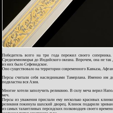
Победитель всего на три года пережил своего соперника
Средиземноморья до Индийского океана. Впрочем, она не так
из них было Сефевидское.
Оно существовало на территории современного Кавказа, Афгани
Персы считали себя наследниками Тамерлана. Именно им дос
подвластна вся Азия.
Многие хотели заполучить реликвию. В силу меча верил Напо
меч.
Персы из уважения прислали ему несколько красивых клинков
реликвия покинула шахский дворец. Клинок подарили эриванс
из самых талантливых персидских полководцев своего времени.