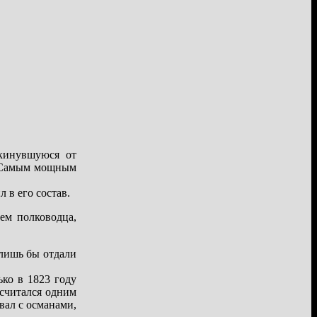
скинувшуюся от
в. Самым мощным
 в его состав.
ем полководца,
 лишь бы отдали
ько в 1823 году
 считался одним
вал с османами,