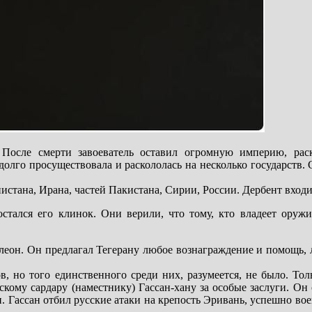
. После смерти завоеватель оставил огромную империю, ра
 долго просуществовала и раскололась на несколько государст
стана, Ирана, частей Пакистана, Сирии, России. Дербент входил
тался его клинок. Они верили, что тому, кто владеет оружи
леон. Он предлагал Тегерану любое вознаграждение и помощь,
, но того единственного среди них, разумеется, не было. Тол
кому сардару (наместнику) Гассан-хану за особые заслуги. Он
 Гассан отбил русские атаки на крепость Эривань, успешно вое