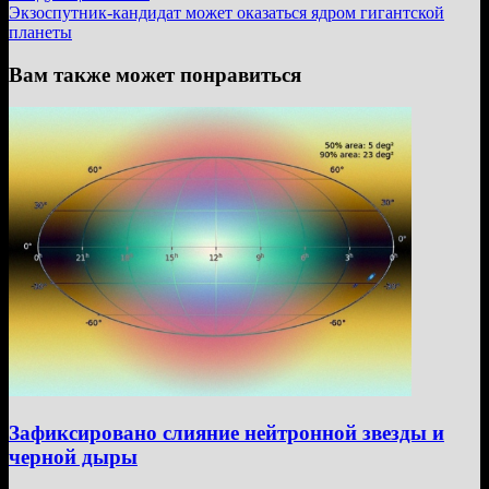
записям
запись:
Экзоспутник-кандидат может оказаться ядром гигантской
планеты
Вам также может понравиться
Зафиксировано слияние нейтронной звезды и
черной дыры