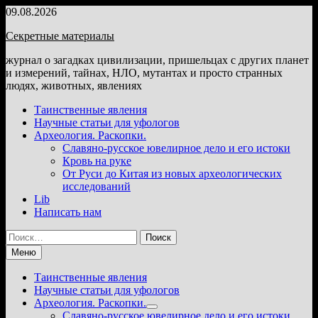
Перейти
09.08.2026
к
Секретные материалы
содержимому
журнал о загадках цивилизации, пришельцах с других планет
и измерений, тайнах, НЛО, мутантах и просто странных
людях, животных, явлениях
Таинственные явления
Научные статьи для уфологов
Археология. Раскопки.
Славяно-русское ювелирное дело и его истоки
Кровь на руке
От Руси до Китая из новых археологических
исследований
Lib
Написать нам
Найти:
Меню
Таинственные явления
Научные статьи для уфологов
Археология. Раскопки.
Показать
Славяно-русское ювелирное дело и его истоки