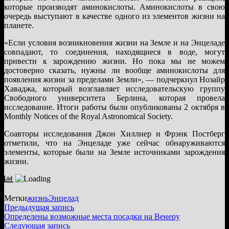
которые производят аминокислоты. Аминокислоты в свою
очередь выступают в качестве одного из элементов жизни на
планете.
«Если условия возникновения жизни на Земле и на Энцеладе
совпадают, то соединения, находящиеся в воде, могут
привести к зарождению жизни. Но пока мы не можем
достоверно сказать, нужны ли вообще аминокислоты для
появления жизни за пределами Земли», — подчеркнул Нозайр
Хаваджа, который возглавляет исследовательскую группу
Свободного университета Берлина, которая провела
исследование. Итоги работы были опубликованы 2 октября в
Monthly Notices of the Royal Astronomical Society.
Соавторы исследования Джон Хиллиер и Фрэнк Постберг
отметили, что на Энцеладе уже сейчас обнаруживаются
элементы, которые были на Земле источниками зарождения
жизни.
Метки
жизнь
Энцелад
Навигация
Предыдущая
Предыдущая запись
запись:
Определены возможные места посадки на Венеру
по
Следующая
Следующая запись