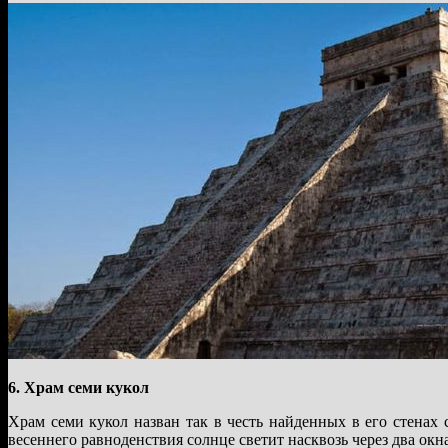
6. Храм семи кукол
Храм семи кукол назван так в честь найденных в его стенах 
весеннего равноденствия солнце светит насквозь через два ок