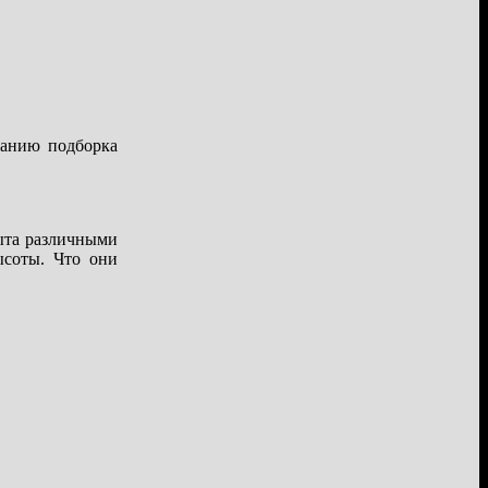
манию подборка
ыта различными
ысоты. Что они