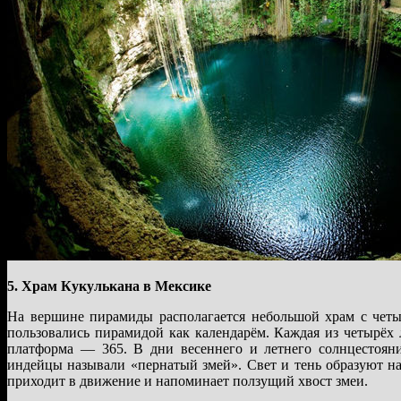
5. Храм Кукулькана в Мексике
На вершине пирамиды располагается небольшой храм с четы
пользовались пирамидой как календарём. Каждая из четырёх 
платформа — 365. В дни весеннего и летнего солнцестоян
индейцы называли «пернатый змей». Свет и тень образуют на 
приходит в движение и напоминает ползущий хвост змеи.