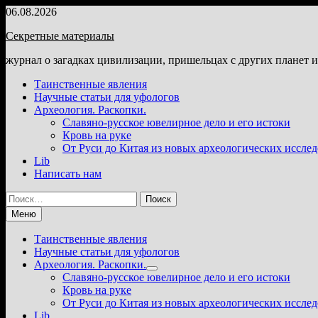
Перейти
06.08.2026
к
Секретные материалы
содержимому
журнал о загадках цивилизации, пришельцах с других планет 
Таинственные явления
Научные статьи для уфологов
Археология. Раскопки.
Славяно-русское ювелирное дело и его истоки
Кровь на руке
От Руси до Китая из новых археологических иссле
Lib
Написать нам
Найти:
Меню
Таинственные явления
Научные статьи для уфологов
Археология. Раскопки.
Показать
Славяно-русское ювелирное дело и его истоки
подменю
Кровь на руке
От Руси до Китая из новых археологических иссле
Lib