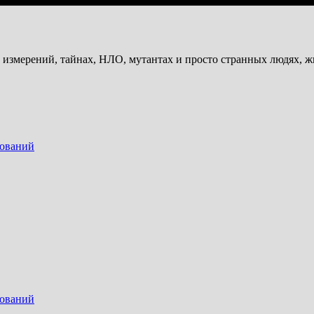
и измерений, тайнах, НЛО, мутантах и просто странных людях, 
дований
дований