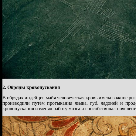
2. Обряды кровопускания
В обрядах индейцев майя человеческая кровь имела важное рит
производили путём протыкания языка, губ, ладоней и проде
кровопускания изменял работу мозга и способствовал появлен