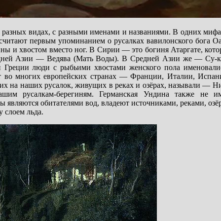
В разных видах, с разными именами и названиями. В одних мифа
 считают первым упоминанием о русалках вавилонского бога Оа
ны и хвостом вместо ног. В Сирии — это богиня Атаргате, кото
едней Азии — Ведява (Мать Воды). В Средней Азии же — Су-к
 Греции люди с рыбьими хвостами женского пола именовали
 во многих европейских странах — Франции, Италии, Испани
жих на наших русалок, живущих в реках и озёрах, называли —
шим русалкам-берегиням. Германская Ундина также не им
являются обитателями вод, владеют источниками, реками, озё
 слоем льда.