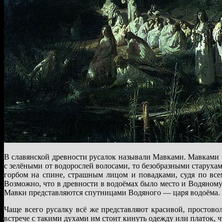
В славянской древности русалок называли Мавками. Мавками 
с зелёными от водорослей волосами, то безобразными старухам
горбом на спине, страшным лицом и повадками, судя по все
Возможно, что в древности в водоёмах было место и Водяному
Мавки представляются спутницами Водяного — царя водоёма.
Чаще всего русалку всё же представляют красивой, простовол
встрече с такими духами им стоит кинуть одежду или платок, 