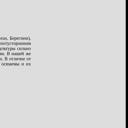
хи, Берегини),
 потусторонним
ультуры сильно
ами. В нашей же
ю. В отличие от
 осязаемы и их