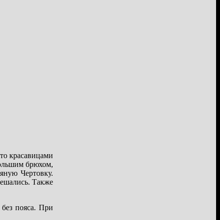
 то красавицами
большим брюхом,
яную Чертовку.
мешались. Также
 без пояса. При