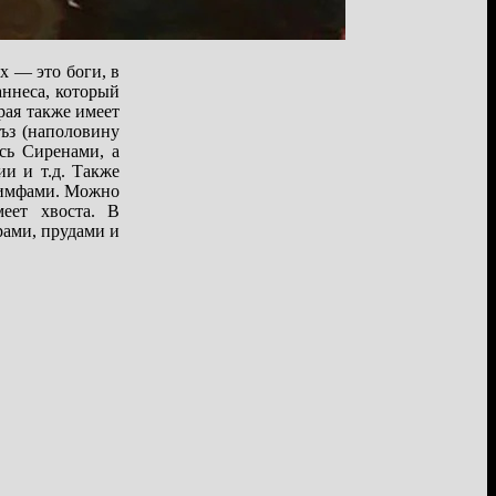
х — это боги, в
ннеса, который
рая также имеет
ъз (наполовину
сь Сиренами, а
и и т.д. Также
 Нимфами. Можно
еет хвоста. В
рами, прудами и