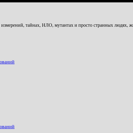
и измерений, тайнах, НЛО, мутантах и просто странных людях, 
дований
дований