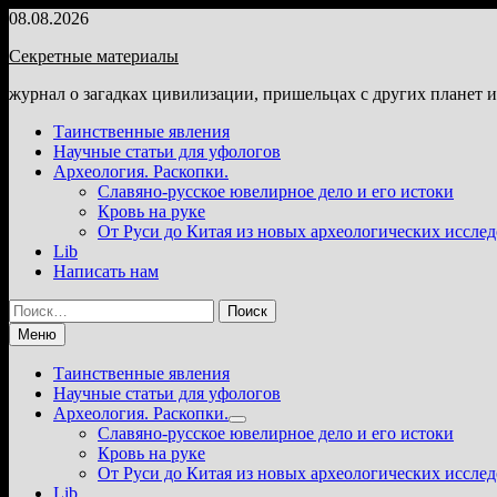
Перейти
08.08.2026
к
Секретные материалы
содержимому
журнал о загадках цивилизации, пришельцах с других планет 
Таинственные явления
Научные статьи для уфологов
Археология. Раскопки.
Славяно-русское ювелирное дело и его истоки
Кровь на руке
От Руси до Китая из новых археологических иссле
Lib
Написать нам
Найти:
Меню
Таинственные явления
Научные статьи для уфологов
Археология. Раскопки.
Показать
Славяно-русское ювелирное дело и его истоки
подменю
Кровь на руке
От Руси до Китая из новых археологических иссле
Lib