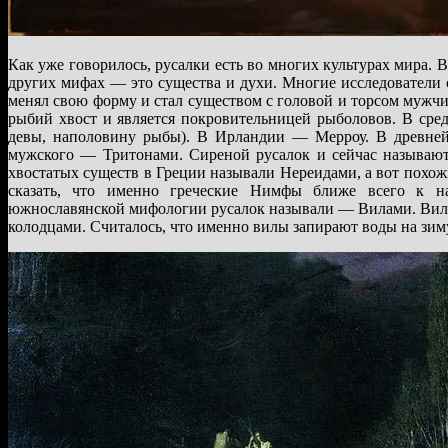
Как уже говорилось, русалки есть во многих культурах мира. 
других мифах — это существа и духи. Многие исследователи
менял свою форму и стал существом с головой и торсом мужчи
рыбий хвост и является покровительницей рыболовов. В ср
девы, наполовину рыбы). В Ирландии — Мерроу. В древней
мужского — Тритонами. Сиреной русалок и сейчас называют
хвостатых существ в Греции называли Нереидами, а вот похо
сказать, что именно греческие Нимфы ближе всего к на
южнославянской мифологии русалок называли — Вилами. Вилы 
колодцами. Считалось, что именно вилы запирают воды на зиму