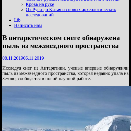
подменю
Кровь на руке
От Руси до Китая из новых археологических
исследований
Lib
Написать нам
В антарктическом снеге обнаружена
пыль из межзвездного пространства
08.11.2019
06.11.2019
Исследуя снег из Антарктики, ученые впервые обнаружили
пыль из межзвездного пространства, которая недавно упала на
Землю, сообщается в новой научной работе.