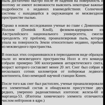
пыль достаточно быстро после ее падения на поверхность и
поэтому не имеют возможности выяснить некоторые важные
подробности о недавних взаимодействиях Солнечной
системы с находящейся в окружающем ее межзвездном
пространстве пылью.
Однако в новом исследовании ученые во главе с Домиником
Ноллом (Dominik Knoll), физиком-ядерщиком из
Австралийского национального университета, смогли
преодолеть эту проблему, проанализировав пыль, которая
упала на поверхность Земли относительно недавно, прибыв
из межзвездного пространства.
В поисках этих сохранившихся в первозданном виде образцов
пыли из межзвездного пространства Нолл и его команда
собрали примерно 500 килограммов антарктического снега,
возраст которого составляет менее 20 лет. Снег был собран в
нескольких сотнях километров от побережья ледяного
континента, близ немецкой научной станции Конен.
После того как снег был растоплен, ученые проанализировали
его элементный состав и обнаружили присутствие двух
редких, умеренно радиоактивных изотопов: железа-60 и
марганца-53. (Изотопы химического элемента отличаются
числом нейтронов в ядре.)