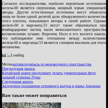
Согласно исследователям, наиболее вероятным источником
железа-60 является сверхновая, мощный взрыв умирающей
звезды. Другие естественные источники могут объяснить
лишь не более одной десятой доли обнаруженного количества
этого изотопа, показывают авторы в своей работе. Однако
железо-60 и марганец-53 могут также образоваться при
бомбардировке частиц пыли межпланетного пространства
космическими лучами. Впрочем, Нолл и его коллеги нашли,
что наблюдаемое ими отношение между количествами
железа-60 и марганца-53 является слишком высоким для этого
механизма.
Метки
антарктида
пыль из межзвездного пространства
Навигация
Предыдущая
Предыдущая запись
запись:
Китайский ровер продолжает делать удивительные фото
по
дальней стороны Луны
записям
Следующая
Следующая запись
запись:
Загадочное похищение огромного валуна в парке Аризоны
Вам также может понравиться