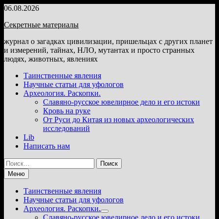
Перейти
06.08.2026
к
Секретные материалы
содержимому
журнал о загадках цивилизации, пришельцах с других планет
и измерений, тайнах, НЛО, мутантах и просто странных
людях, животных, явлениях
Таинственные явления
Научные статьи для уфологов
Археология. Раскопки.
Славяно-русское ювелирное дело и его истоки
Кровь на руке
От Руси до Китая из новых археологических
исследований
Lib
Написать нам
Найти:
Меню
Таинственные явления
Научные статьи для уфологов
Археология. Раскопки.
Показать
Славяно-русское ювелирное дело и его истоки