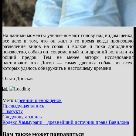
На данный моменты ученые ломают голову над видом щенка,
все дело в том, что он жил в то время когда произошло
разделение видов на собак и волков и пока доподлинно
неизвестно, собака он, современный или древний волк или их
общий предок. Тем не менее авторы исследования
настаивают, что Догор — самая древняя собака из всех,
которых удалось обнаружить к настоящему времени.
Ольга Донская
Метки
древний щенок
щенок
Навигация
Предыдущая
Предыдущая запись
запись:
Тимбукту
по
Следующая
Следующая запись
записям
запись:
Кодекс Хаммурапи – древнейший источник права Вавилона
Вам также может понравиться