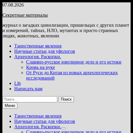
Перейти
07.08.2026
к
Секретные материалы
содержимому
журнал о загадках цивилизации, пришельцах с других планет
и измерений, тайнах, НЛО, мутантах и просто странных
людях, животных, явлениях
Таинственные явления
Научные статьи для уфологов
Археология. Раскопки.
Славяно-русское ювелирное дело и его истоки
Кровь на руке
От Руси до Китая из новых археологических
исследований
Lib
Написать нам
Найти:
Меню
Таинственные явления
Научные статьи для уфологов
Археология. Раскопки.
Показать
Славяно-русское ювелирное дело и его истоки