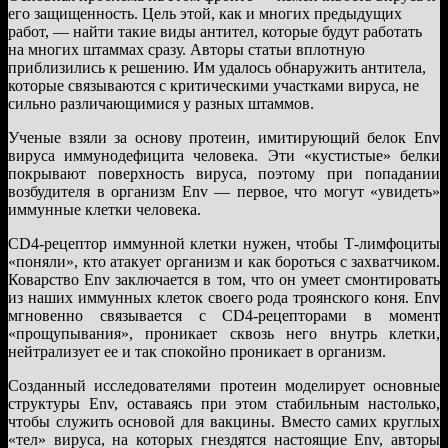
его защищенность. Цель этой, как и многих предыдущих
работ, — найти такие виды антител, которые будут работать
на многих штаммах сразу. Авторы статьи вплотную
приблизились к решению. Им удалось обнаружить антитела,
которые связываются с критическими участками вируса, не
сильно различающимися у разных штаммов.
Ученые взяли за основу протеин, имитирующий белок Env
вируса иммунодефицита человека. Эти «кустистые» белки
покрывают поверхность вируса, поэтому при попадании
возбудителя в организм Env — первое, что могут «увидеть»
иммунные клетки человека.
CD4-рецептор иммунной клетки нужен, чтобы Т-лимфоциты
«поняли», кто атакует организм и как бороться с захватчиком.
Коварство Env заключается в том, что он умеет смонтировать
из наших иммунных клеток своего рода троянского коня. Env
мгновенно связывается с CD4-рецепторами в момент
«прощупывания», проникает сквозь него внутрь клетки,
нейтрализует ее и так спокойно проникает в организм.
Созданный исследователями протеин моделирует основные
структуры Env, оставаясь при этом стабильным настолько,
чтобы служить основой для вакцины. Вместо самих круглых
«тел» вируса, на которых гнездятся настоящие Env, авторы