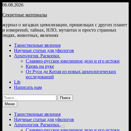
Перейти
06.08.2026
к
Секретные материалы
содержимому
журнал о загадках цивилизации, пришельцах с других планет
и измерений, тайнах, НЛО, мутантах и просто странных
людях, животных, явлениях
Таинственные явления
Научные статьи для уфологов
Археология. Раскопки.
Славяно-русское ювелирное дело и его истоки
Кровь на руке
От Руси до Китая из новых археологических
исследований
Lib
Написать нам
Найти:
Меню
Таинственные явления
Научные статьи для уфологов
Археология. Раскопки.
Показать
Славяно-русское ювелирное дело и его истоки