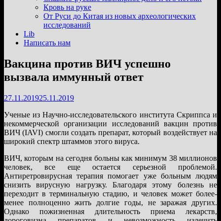
подменю
Кровь на руке
От Руси до Китая из новых археологических
исследований
Lib
Написать нам
Вакцина против ВИЧ успешно
вызвала иммунный ответ
27.11.2019
25.11.2019
Ученые из Научно-исследовательского института Скриппса и
некоммерческой организации исследований вакцин против
ВИЧ (IAVI) смогли создать препарат, который воздействует на
широкий спектр штаммов этого вируса.
ВИЧ, которым на сегодня больны как минимум 38 миллионов
человек, все еще остается серьезной проблемой.
Антиретровирусная терапия помогает уже больным людям
снизить вирусную нагрузку. Благодаря этому болезнь не
переходит в терминальную стадию, и человек может более-
менее полноценно жить долгие годы, не заражая других.
Однако пожизненная длительность приема лекарств,
дороговизна препаратов и невозможность излечить