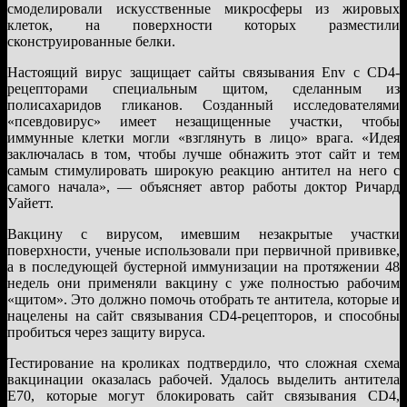
смоделировали искусственные микросферы из жировых
клеток, на поверхности которых разместили
сконструированные белки.
Настоящий вирус защищает сайты связывания Env с CD4-
рецепторами специальным щитом, сделанным из
полисахаридов гликанов. Созданный исследователями
«псевдовирус» имеет незащищенные участки, чтобы
иммунные клетки могли «взглянуть в лицо» врага. «Идея
заключалась в том, чтобы лучше обнажить этот сайт и тем
самым стимулировать широкую реакцию антител на него с
самого начала», — объясняет автор работы доктор Ричард
Уайетт.
Вакцину с вирусом, имевшим незакрытые участки
поверхности, ученые использовали при первичной прививке,
а в последующей бустерной иммунизации на протяжении 48
недель они применяли вакцину с уже полностью рабочим
«щитом». Это должно помочь отобрать те антитела, которые и
нацелены на сайт связывания CD4-рецепторов, и способны
пробиться через защиту вируса.
Тестирование на кроликах подтвердило, что сложная схема
вакцинации оказалась рабочей. Удалось выделить антитела
E70, которые могут блокировать сайт связывания CD4,