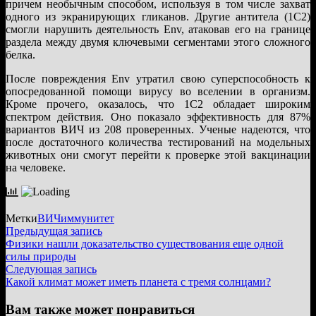
причем необычным способом, используя в том числе захват
одного из экранирующих гликанов. Другие антитела (1C2)
смогли нарушить деятельность Env, атаковав его на границе
раздела между двумя ключевыми сегментами этого сложного
белка.
После повреждения Env утратил свою суперспособность к
опосредованной помощи вирусу во вселении в организм.
Кроме прочего, оказалось, что 1C2 обладает широким
спектром действия. Оно показало эффективность для 87%
вариантов ВИЧ из 208 проверенных. Ученые надеются, что
после достаточного количества тестирований на модельных
животных они смогут перейти к проверке этой вакцинации
на человеке.
Метки
ВИЧ
иммунитет
Навигация
Предыдущая
Предыдущая запись
запись:
Физики нашли доказательство существования еще одной
по
силы природы
записям
Следующая
Следующая запись
запись:
Какой климат может иметь планета с тремя солнцами?
Вам также может понравиться