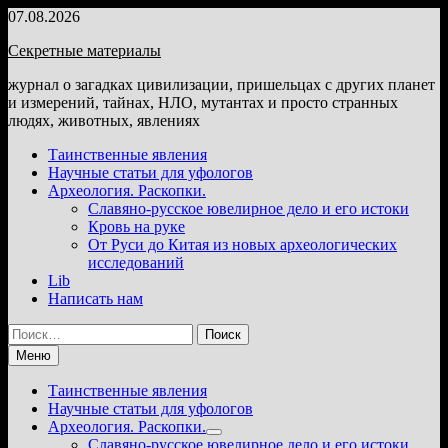
Перейти
07.08.2026
к
Секретные материалы
содержимому
журнал о загадках цивилизации, пришельцах с других планет
и измерений, тайнах, НЛО, мутантах и просто странных
людях, животных, явлениях
Таинственные явления
Научные статьи для уфологов
Археология. Раскопки.
Славяно-русское ювелирное дело и его истоки
Кровь на руке
От Руси до Китая из новых археологических
исследований
Lib
Написать нам
Найти:
Меню
Таинственные явления
Научные статьи для уфологов
Археология. Раскопки.
Показать
Славяно-русское ювелирное дело и его истоки