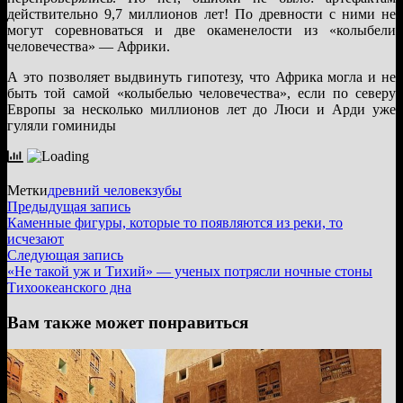
действительно 9,7 миллионов лет! По древности с ними не
могут соревноваться и две окаменелости из «колыбели
человечества» — Африки.
А это позволяет выдвинуть гипотезу, что Африка могла и не
быть той самой «колыбелью человечества», если по северу
Европы за несколько миллионов лет до Люси и Арди уже
гуляли гоминиды
Метки
древний человек
зубы
Навигация
Предыдущая
Предыдущая запись
запись:
Каменные фигуры, которые то появляются из реки, то
по
исчезают
записям
Следующая
Следующая запись
запись:
«Не такой уж и Тихий» — ученых потрясли ночные стоны
Тихоокеанского дна
Вам также может понравиться