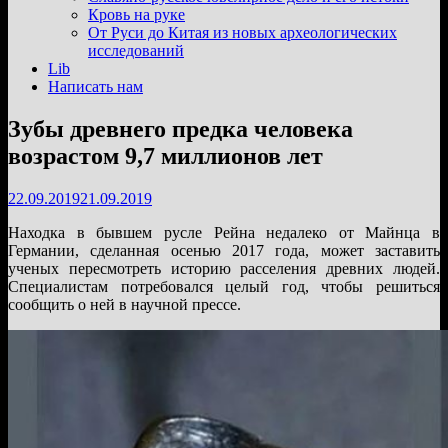
подменю
Кровь на руке
От Руси до Китая из новых археологических
исследований
Lib
Написать нам
Зубы древнего предка человека
возрастом 9,7 миллионов лет
22.09.2019
21.09.2019
Находка в бывшем русле Рейна недалеко от Майнца в
Германии, сделанная осенью 2017 года, может заставить
ученых пересмотреть историю расселения древних людей.
Специалистам потребовался целый год, чтобы решиться
сообщить о ней в научной прессе.