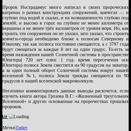
Пророк Нострадамус много написал в своих пророческих
катренах о разных конструкциях сооружений, ковчегах — и
глубоко под водой в скалах, и на возвышенности глубоко под
землёй, и высоко в горах на глубине не менее километра от
вершины и не менее трёх километров от уровня моря. Но, как
строить эти сооружения он не указал, зато указал, что строить
ковчеги-города необходимо ближе к полюсам Северному и
Южному, так как полюса постоянно смещаются, а с 3797 года
будут смещаться за каждые 8 лет на один градус. То-есть за
время нахождения нашей Солнечной системы в пространстве
Юпитера( 720 лет плюс 1 год- время пересечения оси
Юпитера) полюса Земли сместятся на 90 градусов на экватор,
а за один полный оборот Солнечной системы вокруг нашей
вселенной №1, полюса Земли трижды смещаются по 90
градусов в нашей вселенской макромолекуле.
Негативно комментировать данные выводы расхочется, если
изучить книги автора Грозова В.Г.: «Жизненный треугольник
Вселенной» и другие основанные на пророчествах прошлых
пророков.
Метки
Тибет