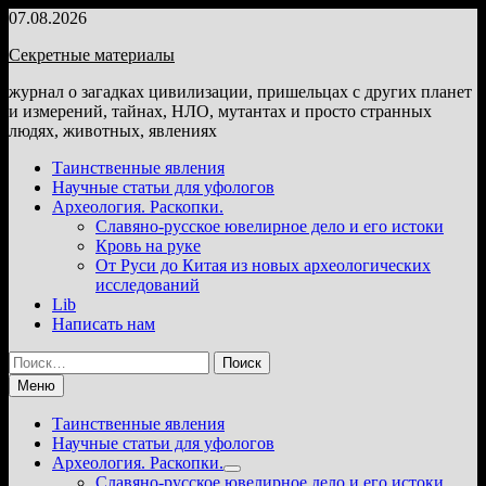
Перейти
07.08.2026
к
Секретные материалы
содержимому
журнал о загадках цивилизации, пришельцах с других планет
и измерений, тайнах, НЛО, мутантах и просто странных
людях, животных, явлениях
Таинственные явления
Научные статьи для уфологов
Археология. Раскопки.
Славяно-русское ювелирное дело и его истоки
Кровь на руке
От Руси до Китая из новых археологических
исследований
Lib
Написать нам
Найти:
Меню
Таинственные явления
Научные статьи для уфологов
Археология. Раскопки.
Показать
Славяно-русское ювелирное дело и его истоки