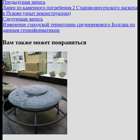
Навигация
Предыдущая
Предыдущая запись
запись:
Ларец из камерного погребения 2 Старовознесенского раскопа
по
в Пскове (опыт реконструкции)
записям
Следующая
Следующая запись
запись:
Изменение городской территории средневекового Болгара по
данным геоинформатикии
Вам также может понравиться