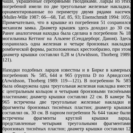
чаши, украшенные серебряными гвоздиками. Ларцы из этих
погребений имели по две треугольные железные накладки,
орнаментированные по периметру двумя рядами насечек
(Muller-Wille 1987: 66—68, Тaf. 85, 93; Eisenschmidt 1994: 105).
Примечательно, что в крышке из погребения 51 сохранился
механизм замка. Диаметр крышек здесь доходил до 30 см.
Ранее аналогичная находка была сделана в погребении № 18
могильника Кеттинг на Альзене (Сенддерборг, Дания). Здесь
сохранилась одна железная и четыре бронзовых накладки
ромбической формы, расположенных крестообразно, при этом
диаметр крышки составлял 0,28 м (Arwidsson, Thorberg 1989:
121).
Находки подобных ларцов известны и в Бирке в камерных
погребениях № 585, 644 и 965 (группа D по Арвидссон)
(Arwidsson, Thorberg 1989: 119—121). В погребении № 585
была обнаружена одна треугольная железная накладка вместе
с центральным кольцом и четырьмя бронзовыми тиснёными
пластинами; диаметр крышки составлял 22 см. В камере №
965 встречены две треугольные железные накладки и
фрагменты бронзовых тиснёных пластин; диаметр крышки
составлял ок. 30 см. В парном погребении № 644 также были
встречены фрагменты круглой крышки ларца,
представленные четырьмя треугольными фрагментами
бронзовых тиснёных пластин; диаметр крышки составлял 12