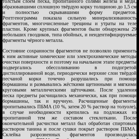
толстым слоем песка, пропитанного солями железа и меди,
образовавшими сплошную твёрдую корку толщиною до 1,5 см
и полностью скрывавшими форму предметов.
Рентгенограмма показала сильную минерализованность
фрагментов, многочисленные трещины и утраты на теле
пластин. Кроме крупных фрагментов были обнаружены 29
небольших гвоздиков, типа обойных, и неидентифицируемые
фрагменты чёрного металла.
Состояние сохранности фрагментов не позволяло применить
к ним активные химические или электрохимические методы
очистки поверхности и поэтому на начальном этапе предметы
подвергались обессоливанию в подогретой
дистиллированной воде, периодически верхние слои твёрдой
песчаной корки точечно разрушались при помощи
бормашины и размывались жёсткими щетинными и мягкими
круговыми металлическими щёточками. После удаления
песка предметы расчищались механически, как при помощи
бормашины, так и вручную. Расчищенные фрагменты
пропитывались ПБМА (10 %, затем 20 % раствор на толуоле),
в случае необходимости крепились на подложках из
пропитанной тем же составом стеклоткани. После
окончательной расчистки металл был обработан спиртовым
раствором танина и после сушки покрыт раствором ПБМА.
Склейка разрозненных фрагментов производилась