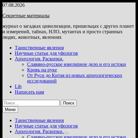
Перейти
07.08.2026
к
Секретные материалы
содержимому
журнал о загадках цивилизации, пришельцах с других планет
и измерений, тайнах, НЛО, мутантах и просто странных
людях, животных, явлениях
Таинственные явления
Научные статьи для уфологов
Археология. Раскопки.
Славяно-русское ювелирное дело и его истоки
Кровь на руке
От Руси до Китая из новых археологических
исследований
Lib
Написать нам
Найти:
Меню
Таинственные явления
Научные статьи для уфологов
Археология. Раскопки.
Показать
Славяно-русское ювелирное дело и его истоки