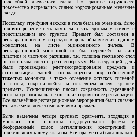
прослойкой древесного тлена. По границе окружности
повсеместно встречались сильно коррозированные железные
гвозди.
Поскольку атрибуция находки в поле была не очевидна, было
принято решение весь комплекс взять единым массивом с
подстилающим его грунтом. Предмет был доставлен в
реставрационную мастерскую в день обнаружения, единым
монолитом, на листе оцинкованного железа. В
реставрационной мастерской он был перенесён на лист
пластика и частично расчищен, т.к. толщина песчаного слоя
не позволяла сделать рентгенограмму. На следующий день
были произведены рентгенографирование предмета и
фотофиксация частей распадающегося под собственной
тяжестью монолита, а также отделение остатков тиснёной
пластины, сохранившейся на истлевшем дереве крышки
предмета. Исключительно плохая сохранность деревянной
основы крышки ларца не позволила провести ее реставрацию.
Все дальнейшие реставрационные мероприятия были связаны
только с металлическими деталями предмета.
Были выделены четыре крупных фрагмента, входящих в
монолит: три пластины подтреугольной формы и
бесформенный комок металлических конструкций с
прикипевшим к нему кольцом. Все фрагменты были покрыты