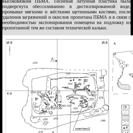
высоковязким ПБМА. Тиснёная латунная пластика была
подвергнута обессоливанию в дистиллированной воде,
промывке мягкими и жёсткими щетинными кистями, после
удаления загрязнений и окислов пропитана ПБМА и в связи с
необходимостью экспонирования помещена на подложку из
пропитанной тем же составом технической кальки.