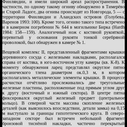
Финляндии, и имели широкий ареал распространения. В
частности, по одному такому огниву обнаружено в Тимерёво
и Старой Ладоге, два огнива происходят из Новгорода, 5 — с
территории Финляндии и Аландских островов (Голубева,
Варенов 1993: 100). Кроме того, огниво такого типа встречено
и в камерном погребении № 644 в могильнике Бирка (Hardh
1984: 158—159). Аналогичный нож с костяной рукояткой,
перевитый у основания рукояти тонкой серебряной
проволокой, был обнаружен в камере № 1.
Вещевой комплекс II, представленный фрагментами крышки
деревянного сосуда с железными накладками, располагался
справа от костяка, в юго-восточном углу камеры (кв. К-8). К
моменту обнаружения ларец представлял округлое пятно
органического тлена диаметром ок.0,3 м, в котором
располагались металлические элементы крышки. В процессе
расчистки отчётливо прослеживались две треугольные
железные пластины, расположенные под прямым углом друг
к другу (восточный и южный сектора). В центре пятна
фиксировался округлый железный предмет (центральное
кольцо). В северной части массива скопление железных
деталей (как выяснилось впоследствии, детали замка) на 0,15
м выступало за границы гипотетического круга. В северо-
западном секторе был встречен небольшой фрагмент
бронзовой тиснёной накладки, частично перекрытый