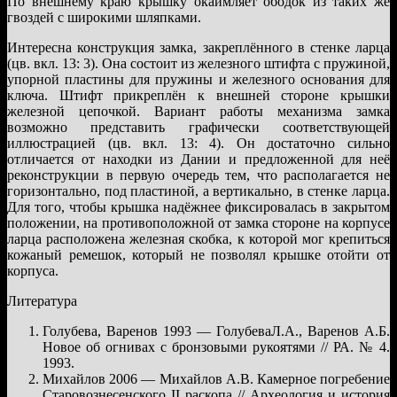
По внешнему краю крышку окаймляет ободок из таких же
гвоздей с широкими шляпками.
Интересна конструкция замка, закреплённого в стенке ларца
(цв. вкл. 13: 3). Она состоит из железного штифта с пружиной,
упорной пластины для пружины и железного основания для
ключа. Штифт прикреплён к внешней стороне крышки
железной цепочкой. Вариант работы механизма замка
возможно представить графически соответствующей
иллюстрацией (цв. вкл. 13: 4). Он достаточно сильно
отличается от находки из Дании и предложенной для неё
реконструкции в первую очередь тем, что располагается не
горизонтально, под пластиной, а вертикально, в стенке ларца.
Для того, чтобы крышка надёжнее фиксировалась в закрытом
положении, на противоположной от замка стороне на корпусе
ларца расположена железная скобка, к которой мог крепиться
кожаный ремешок, который не позволял крышке отойти от
корпуса.
Литература
Голубева, Варенов 1993 — ГолубеваЛ.А., Варенов А.Б.
Новое об огнивах с бронзовыми рукоятями // РА. № 4.
1993.
Михайлов 2006 — Михайлов А.В. Камерное погребение
Старовознесенского II раскопа // Археология и история