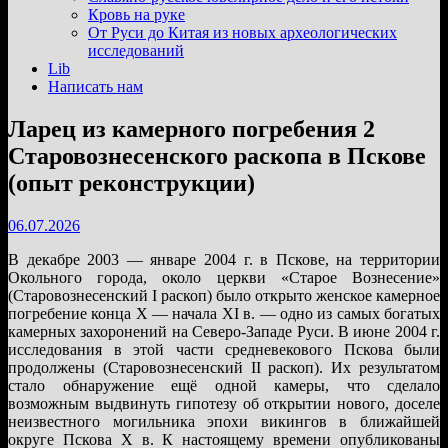
подменю
Кровь на руке
От Руси до Китая из новых археологических
исследований
Lib
Написать нам
Ларец из камерного погребения 2
Старовознесенского раскопа в Пскове
(опыт реконструкции)
06.07.2026
В декабре 2003 — январе 2004 г. в Пскове, на территории
Окольного города, около церкви «Старое Вознесение»
(Старовознесенский I раскоп) было открыто женское камерное
погребение конца X — начала XI в. — одно из самых богатых
камерных захоронений на Северо-Западе Руси. В июне 2004 г.
исследования в этой части средневекового Пскова были
продолжены (Старовознесенский II раскоп). Их результатом
стало обнаружение ещё одной камеры, что сделало
возможным выдвинуть гипотезу об открытии нового, доселе
неизвестного могильника эпохи викингов в ближайшей
округе Пскова X в. К настоящему времени опубликованы