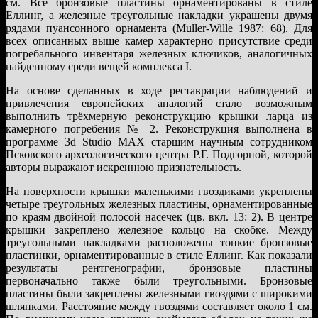
см. Все бронзовые пластины орнаментированы в стиле
Еллинг, а железные треугольные накладки украшены двумя
рядами пуансонного орнамента (Muller-Wille 1987: 68). Для
всех описанных выше камер характерно присутствие среди
погребального инвентаря железных ключиков, аналогичных
найденному среди вещей комплекса I.
На основе сделанных в ходе реставрации наблюдений и
привлечения европейских аналогий стало возможным
выполнить трёхмерную реконструкцию крышки ларца из
камерного погребения № 2. Реконструкция выполнена в
программе 3d Studio MAX старшим научным сотрудником
Псковского археологического центра Р.Г. Подгорной, которой
авторы выражают искреннюю признательность.
На поверхности крышки маленькими гвоздиками укреплены
четыре треугольных железных пластины, орнаментированные
по краям двойной полосой насечек (цв. вкл. 13: 2). В центре
крышки закреплено железное кольцо на скобке. Между
треугольными накладками расположены тонкие бронзовые
пластинки, орнаментированные в стиле Еллинг. Как показали
результаты рентгенографии, бронзовые пластины
первоначально также были треугольными. Бронзовые
пластины были закреплены железными гвоздями с широкими
шляпками. Расстояние между гвоздями составляет около 1 см.