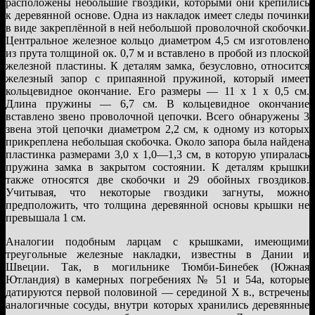
расположены небольшие гвоздики, которыми они крепились
к деревянной основе. Одна из накладок имеет следы починки
в виде закреплённой в ней небольшой проволочной скобочки.
Центральное железное кольцо диаметром 4,5 см изготовлено
из прута толщиной ок. 0,7 м и вставлено в пробой из плоской
железной пластины. К деталям замка, безусловно, относится
железный запор с припаянной пружиной, который имеет
кольцевидное окончание. Его размеры — 11 х 1 х 0,5 см.
Длина пружины — 6,7 см. В кольцевидное окончание
вставлено звено проволочной цепочки. Всего обнаружены 3
звена этой цепочки диаметром 2,2 см, к одному из которых
прикреплена небольшая скобочка. Около запора была найдена
пластинка размерами 3,0 х 1,0—1,3 см, в которую упиралась
пружина замка в закрытом состоянии. К деталям крышки
также относятся две скобочки и 29 обойных гвоздиков.
Учитывая, что некоторые гвоздики загнуты, можно
предположить, что толщина деревянной основы крышки не
превышала 1 см.
Аналогии подобным ларцам с крышками, имеющими
треугольные железные накладки, известны в Дании и
Швеции. Так, в могильнике Тюмби-Бинебек (Южная
Ютландия) в камерных погребениях № 51 и 54а, которые
датируются первой половиной — серединой X в., встречены
аналогичные сосуды, внутри которых хранились деревянные