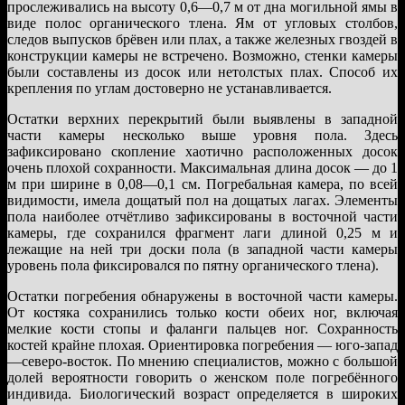
прослеживались на высоту 0,6—0,7 м от дна могильной ямы в
виде полос органического тлена. Ям от угловых столбов,
следов выпусков брёвен или плах, а также железных гвоздей в
конструкции камеры не встречено. Возможно, стенки камеры
были составлены из досок или нетолстых плах. Способ их
крепления по углам достоверно не устанавливается.
Остатки верхних перекрытий были выявлены в западной
части камеры несколько выше уровня пола. Здесь
зафиксировано скопление хаотично расположенных досок
очень плохой сохранности. Максимальная длина досок — до 1
м при ширине в 0,08—0,1 см. Погребальная камера, по всей
видимости, имела дощатый пол на дощатых лагах. Элементы
пола наиболее отчётливо зафиксированы в восточной части
камеры, где сохранился фрагмент лаги длиной 0,25 м и
лежащие на ней три доски пола (в западной части камеры
уровень пола фиксировался по пятну органического тлена).
Остатки погребения обнаружены в восточной части камеры.
От костяка сохранились только кости обеих ног, включая
мелкие кости стопы и фаланги пальцев ног. Сохранность
костей крайне плохая. Ориентировка погребения — юго-запад
—северо-восток. По мнению специалистов, можно с большой
долей вероятности говорить о женском поле погребённого
индивида. Биологический возраст определяется в широких