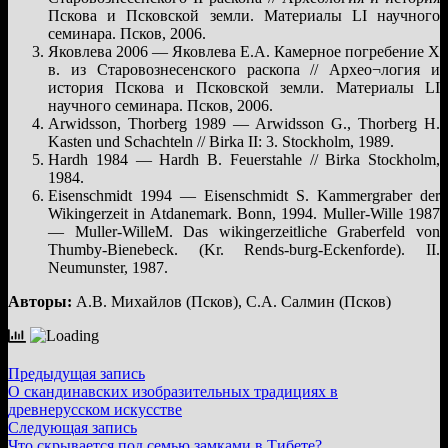
Пскова и Псковской земли. Материалы LI научного
семинара. Псков, 2006.
Яковлева 2006 — Яковлева Е.А. Камерное погребение X
в. из Старовознесенского раскопа // Архео¬логия и
история Пскова и Псковской земли. Материалы LI
научного семинара. Псков, 2006.
Arwidsson, Thorberg 1989 — Arwidsson G., Thorberg H.
Kasten und Schachteln // Birka II: 3. Stockholm, 1989.
Hardh 1984 — Hardh B. Feuerstahle // Birka Stockholm,
1984.
Eisenschmidt 1994 — Eisenschmidt S. Kammergraber der
Wikingerzeit in Atdanemark. Bonn, 1994. Muller-Wille 1987
— Muller-WilleM. Das wikingerzeitliche Graberfeld von
Thumby-Bienebeck. (Kr. Rends-burg-Eckenforde). II.
Neumunster, 1987.
Авторы:
А.В. Михайлов (Псков), С.А. Салмин (Псков)
Навигация
Предыдущая
Предыдущая запись
запись:
О скандинавских изобразительных традициях в
по
древнерусском искусстве
записям
Следующая
Следующая запись
запись:
Что скрывается под семью замками в Тибете?