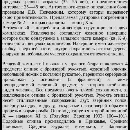
пределах зрелого возраста (35—55 лет), с предпочтением
интервала 35—45 лет. Антропологические определения были
проведены Д.В. Пежемским, которому авторы выражают
свою признательность. Предлагаемая датировка погребения в
камере № 2 — вторая половина — конец X в.
Встреченный в погребении инвентарь сгруппирован в двух
комплексах. Исключение составляет железное навершие,
которое было обнаружено в западной части камеры (кв. К-9),
отдельно от вещевых комплексов. Навершие имеет железную
скобку в верхней части, внутри сохранились остатки дерева,
снаружи на небольшом участке сохранился отпечаток ткани.
Вещевой комплекс I выявлен у правого бедра и включает 4
предмета: огниво с бронзовой рукоятью, железный ключик,
небольшой ножик с костяной рукоятью, перевитой серебряной
проволокой у основания (2 фрагмента), а также
неопределимый железный предмет, у которого отчётливо
виден черешок. Все предметы очень плохой сохранности, за
исключением огнива с бронзовой рукоятью. Рукоять огнива
несёт стилизованные изображения двух звериных голов,
повёрнутых друг к другу, раскрытые пасти зверей образуют
прорезь в форме ромба. Огниво датируется второй половиной
X — началом XI в. (Голубева, Варенов 1993: 100—101).
Подобные огнива производились в Прикамье, Среднем
Поволжье, Среднем Зауралье, возможно, в Западной