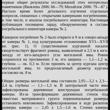
первые общие результаты исследований этих интересных
памятников (Яковлева 2006: 66—79; Михайлов 2006: 79—87 ).
Настало время более детального изучения отдельных
вопросов, связанных с открытыми камерными погребениями,
в том числе, и анализа погребального инвентаря. Настоящая
публикация посвящена ларцу, обнаруженному в составе
погребального инвентаря камеры № 2.
Камерное погребение № 2 было открыто в 9 м к северо-западу
от камеры № 1, под культурными отложениями XVI—XVII
вв. (рис. 1). О существовании курганной насыпи
свидетельствует фрагмент ровика, выявленный в 2,5 м к юго-
западу от юго-западного угла могильной ямы. Ровик
сохранился на протяжении 3 м, его ширина — 1,1—1,2 м,
глубина — ок. 0,3 м. Если принять за центр кургана центр
могильной ямы, то предполагаемый диаметр кургана
составлял ок. 8 м.
Общие размеры могильной ямы составили 2,95—3,2 х 2,3—
2,4 м, глубина — 1,1—1,3 м. В центральной части ямы
зафиксированы деревянные конструкции погребальной
камеры. Из-за трансформации деревянных стенок под
тяжестью материкового грунта первоначальные размеры
установить невозможно. Зафиксированные в ходе раскопок
размеры камеры — 2,45 х 1,5—1,6 м. Стенки камеры