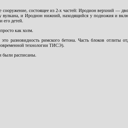
е сооружение, состоящее из 2-х частей: Иродион верхний — дво
у вулкана, и Иродион нижний, находящийся у подножия и вкл
 его детей.
 просто как холм.
 это разновидность римского бетона. Часть блоков отлиты от
о современной технологии ТИСЭ).
и были расписаны.