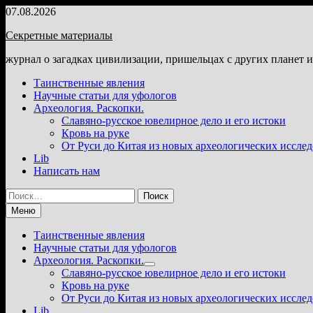
Перейти
07.08.2026
к
Секретные материалы
содержимому
журнал о загадках цивилизации, пришельцах с других планет 
Таинственные явления
Научные статьи для уфологов
Археология. Раскопки.
Славяно-русское ювелирное дело и его истоки
Кровь на руке
От Руси до Китая из новых археологических иссле
Lib
Написать нам
Найти:
Меню
Таинственные явления
Научные статьи для уфологов
Археология. Раскопки.
Показать
Славяно-русское ювелирное дело и его истоки
подменю
Кровь на руке
От Руси до Китая из новых археологических иссле
Lib