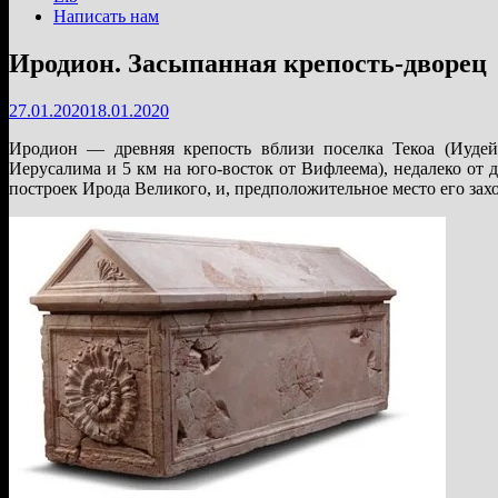
Написать нам
Иродион. Засыпанная крепость-дворец
27.01.2020
18.01.2020
Иродион — древняя крепость вблизи поселка Текоа (Иуде
Иерусалима и 5 км на юго-восток от Вифлеема), недалеко о
построек Ирода Великого, и, предположительное место его зах