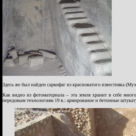
Здесь же был найден саркофаг из красноватого известняка (Му
Как видно из фотоматериала – эта земля хранит в себе мно
передовым технологиям 19 в.: армирование и бетонные штукату