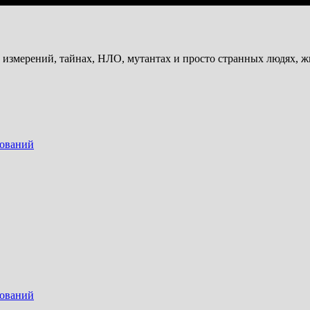
и измерений, тайнах, НЛО, мутантах и просто странных людях, 
дований
дований