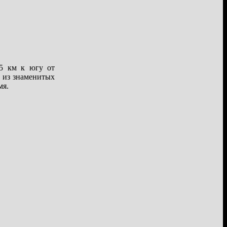
15 км к югу от
 из знаменитых
мя.