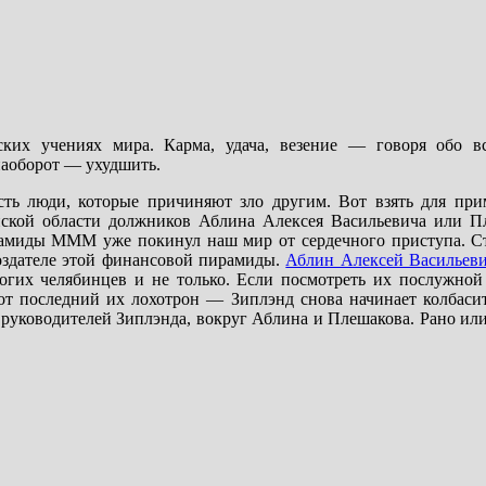
ких учениях мира. Карма, удача, везение — говоря обо 
наоборот — ухудшить.
сть люди, которые причиняют зло другим. Вот взять для при
нской области должников Аблина Алексея Васильевича или 
рамиды МММ уже покинул наш мир от сердечного приступа. С
создателе этой финансовой пирамиды.
Аблин Алексей Васильев
гих челябинцев и не только. Если посмотреть их послужной
Вот последний их лохотрон — Зиплэнд снова начинает колбаси
 руководителей Зиплэнда, вокруг Аблина и Плешакова. Рано или