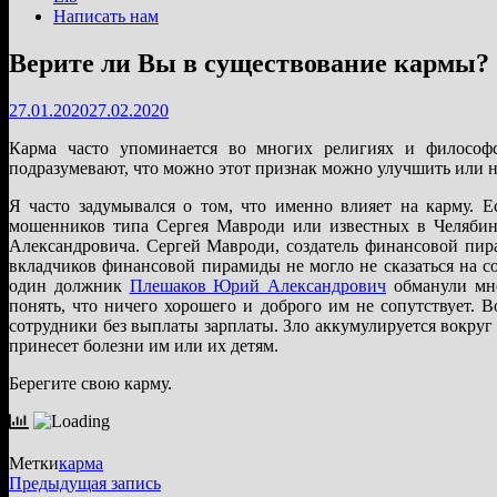
Написать нам
Верите ли Вы в существование кармы?
27.01.2020
27.02.2020
Карма часто упоминается во многих религиях и философс
подразумевают, что можно этот признак можно улучшить или 
Я часто задумывался о том, что именно влияет на карму. Е
мошенников типа Сергея Мавроди или известных в Челяби
Александровича. Сергей Мавроди, создатель финансовой пи
вкладчиков финансовой пирамиды не могло не сказаться на 
один должник
Плешаков Юрий Александрович
обманули мно
понять, что ничего хорошего и доброго им не сопутствует. 
сотрудники без выплаты зарплаты. Зло аккумулируется вокруг
принесет болезни им или их детям.
Берегите свою карму.
Метки
карма
Навигация
Предыдущая
Предыдущая запись