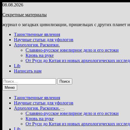
Перейти
08.08.2026
к
Секретные материалы
содержимому
журнал о загадках цивилизации, пришельцах с других планет 
Таинственные явления
Научные статьи для уфологов
Археология. Раскопки.
Славяно-русское ювелирное дело и его истоки
Кровь на руке
От Руси до Китая из новых археологических иссле
Lib
Написать нам
Найти:
Меню
Таинственные явления
Научные статьи для уфологов
Археология. Раскопки.
Показать
Славяно-русское ювелирное дело и его истоки
подменю
Кровь на руке
От Руси до Китая из новых археологических иссле
Lib