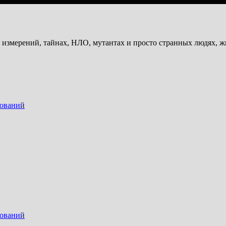
и измерений, тайнах, НЛО, мутантах и просто странных людях, 
дований
дований