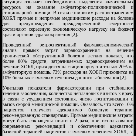
ситуация означает необходимость выделения значительных
ресурсов на оказание амбулаторно-поликлинической и
стационарной помощи. В связи с широким распространением
ХОБЛ прямые и непрямые медицинские расходы на болезнь
для предупреждения преждевременной смертности
составляют серьезную экономическую нагрузку на бюджет
края и органов здравоохранения [2].
Проведенный ретроспективный фармакоэкономический
анализ прямых затрат здравоохранения на лечение
хронической обструктивной болезни легких показал, что
более 80% средств, затрачиваемых здравоохранением на
лечение ХОБЛ, приходится на стационарную и только 20% на
амбулаторную помощь. 73% расходов на ХОБЛ приходится на
10% больных с тяжелым течением данного заболевания [2].
Учитывая показатели фармакотерапии при стабильном
течении заболевания, количество неплановых визитов к врачу
в связи с ухудшением состояния, число госпитализации и
вызов скорой медицинской помощи. Оказалось, что всего 10%
пациентов получают адекватную базисную терапию,
рекомендованную стандартами. Прямые медицинские затраты
могут быть сокращены почти в 2 раза, при использовании
современных рекомендаций и обеспечении адекватной
базисной терапией пациентов с тяжелым течением ХОБЛ, за