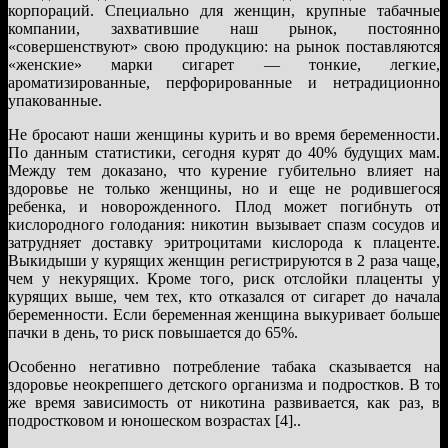
корпораций. Специально для женщин, крупные табачные
компании, захватившие наш рынок, постоянно
«совершенствуют» свою продукцию: на рынок поставляются
«женские» марки сигарет — тонкие, легкие,
ароматизированные, перфорированные и нетрадиционно
упакованные.
Не бросают наши женщины курить и во время беременности.
По данным статистики, сегодня курят до 40% будущих мам.
Между тем доказано, что курение губительно влияет на
здоровье не только женщины, но и еще не родившегося
ребенка, и новорожденного. Плод может погибнуть от
кислородного голодания: никотин вызывает спазм сосудов и
затрудняет доставку эритроцитами кислорода к плаценте.
Выкидыши у курящих женщин регистрируются в 2 раза чаще,
чем у некурящих. Кроме того, риск отслойки плаценты у
курящих выше, чем тех, кто отказался от сигарет до начала
беременности. Если беременная женщина выкуривает больше
пачки в день, то риск повышается до 65%.
Особенно негативно потребление табака сказывается на
здоровье неокрепшего детского организма и подростков. В то
же время зависимость от никотина развивается, как раз, в
подростковом и юношеском возрастах [4]..