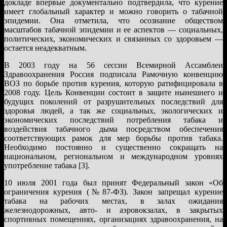
докладе впервые документально подтвердила, что курение
имеет глобальный характер и можно говорить о табачной
эпидемии. Она отметила, что осознание обществом
масштабов табачной эпидемии и ее аспектов — социальных,
политических, экономических и связанных со здоровьем —
остается неадекватным.
В 2003 году на 56 сессии Всемирной Ассамблеи
Здравоохранения Россия подписала Рамочную конвенцию
ВОЗ по борьбе против курения, которую ратифицировала в
2008 году. Цель Конвенции состоит в защите нынешнего и
будущих поколений от разрушительных последствий для
здоровья людей, а так же социальных, экологических и
экономических последствий потребления табака и
воздействия табачного дыма посредством обеспечения
соответствующих рамок для мер борьбы против табака.
Необходимо постоянно и существенно сокращать на
национальном, региональном и международном уровнях
употребление табака [3].
10 июля 2001 года был принят Федеральный закон «Об
ограничения курения (№87-ФЗ). Закон запрещал курение
табака на рабочих местах, в залах ожидания
железнодорожных, авто- и аэровокзалах, в закрытых
спортивных помещениях, организациях здравоохранения, на