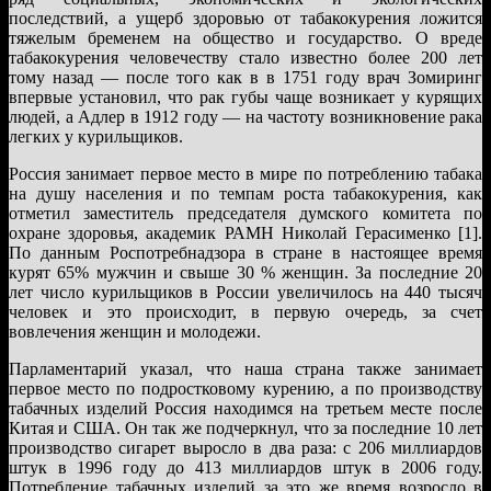
последствий, а ущерб здоровью от табакокурения ложится
тяжелым бременем на общество и государство. О вреде
табакокурения человечеству стало известно более 200 лет
тому назад — после того как в в 1751 году врач Зомиринг
впервые установил, что рак губы чаще возникает у курящих
людей, а Адлер в 1912 году — на частоту возникновение рака
легких у курильщиков.
Россия занимает первое место в мире по потреблению табака
на душу населения и по темпам роста табакокурения, как
отметил заместитель председателя думского комитета по
охране здоровья, академик РАМН Николай Герасименко [1].
По данным Роспотребнадзора в стране в настоящее время
курят 65% мужчин и свыше 30 % женщин. За последние 20
лет число курильщиков в России увеличилось на 440 тысяч
человек и это происходит, в первую очередь, за счет
вовлечения женщин и молодежи.
Парламентарий указал, что наша страна также занимает
первое место по подростковому курению, а по производству
табачных изделий Россия находимся на третьем месте после
Китая и США. Он так же подчеркнул, что за последние 10 лет
производство сигарет выросло в два раза: с 206 миллиардов
штук в 1996 году до 413 миллиардов штук в 2006 году.
Потребление табачных изделий за это же время возросло в