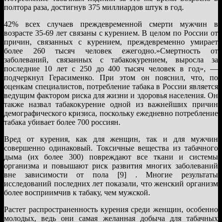
полтора раза, достигнув 375 миллиардов штук в год.
42% всех случаев преждевременной смерти мужчин в
возрасте 35-69 лет связаны с курением. В целом по России от
причин, связанных с курением, преждевременно умирает
более 260 тысяч человек ежегодно.»Смертность от
заболеваний, связанных с табакокурением, выросла за
последние 10 лет с 250 до 400 тысяч человек в год», —
подчеркнул Герасименко. При этом он пояснил, что, по
оценкам специалистов, потребление табака в России является
ведущим фактором риска для жизни и здоровья населения. Он
также назвал табакокурение одной из важнейших причин
демографического кризиса, поскольку ежедневно потребление
табака убивает более 700 россиян.
Вред от курения, как для женщин, так и для мужчин
совершенно одинаковый. Токсичные вещества из табачного
дыма (их более 300) повреждают все ткани и системы
организма и повышают риск развития многих заболеваний
вне зависимости от пола [9] . Многие результаты
исследований последних лет показали, что женский организм
более восприимчив к табаку, чем мужской.
Растет распространенность курения среди женщин, особенно
молодых, ведь они самая желанная добыча для табачных