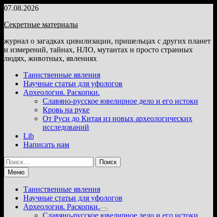
Перейти
07.08.2026
к
Секретные материалы
содержимому
журнал о загадках цивилизации, пришельцах с других планет
и измерений, тайнах, НЛО, мутантах и просто странных
людях, животных, явлениях
Таинственные явления
Научные статьи для уфологов
Археология. Раскопки.
Славяно-русское ювелирное дело и его истоки
Кровь на руке
От Руси до Китая из новых археологических
исследований
Lib
Написать нам
Найти:
Меню
Таинственные явления
Научные статьи для уфологов
Археология. Раскопки.
Показать
Славяно-русское ювелирное дело и его истоки