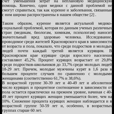
счет уменьшения затрат на неплановую медицинскую
помощь. Конечно, одни медики с данной проблемой не
смогут справиться, так как курение и заболевания, связанные
с ним широко распространены в нашем обществе [2] .
Таким образом, курение является актуальной медико-
социальной проблемой, которая по данным ученых различных
стран (медикам, биологам, химикам, психологам) наносит
значительный вред здоровью человека. Исследование,
проводимое среди жителей Красноярского края в зависимости
от возраста и пола, показало, что среди подростков и молодых
людей почти каждый третий является курящим. В
Красноярском крае курящие среди взрослого населения
составляют 45,2%. Процент курящих возрастает от 29,8%
среди подростков-школьников до 33,7% среди молодых людей
18-29 лет. Причем, молодые мужчины курят в 1,6 раза в
большем проценте случаев по сравнению с молодыми
женщинами (соответственно 61,7% и 38,6%).
В возрастной группе 30-39 лет и 40-49 лет и абсолютное
число курящих и процентное соотношение в зависимости от
пола остается практически на прежнем уровне, начиная с 40-
49 лет процент курящих женщин уменьшается более, чем на
10%. Снижение процента курящих женщин наблюдается и в
возрастной группе 50-59 лет и, особенно, в возрастных
группах старше 60 лет.