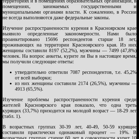
территориях и в помещениях образовательных организаций, в
помещениях, занимаемых государственными и
муниципальными органами власти. К сожалению, в России
не всегда выполняются даже федеральные законы.
Изучение распространенности курения в Красноярском крае
выявило определенные закономерности. Нами было
проанкетировано 15696 респондентов старше 18 лет,
проживающих на территории Красноярского края. Из них
женщины составили 8197 (52,2%), мужчины — 7499 (47,8%)
человек. На вопрос анкеты, курите ли Вы в настоящее время,
мы получили следующие ответы:
утвердительно ответили 7087 респондентов, т.е. 45,2%
от всей выборки;
из них женщины составили 2174 (26,5%), мужчины —
4913 (65,5%).
Изучение проблемы распространенности курения среди
жителей Красноярского края показало, что одна треть
курящих (33,7%) приходится на молодой возраст — 18-29 лет
(табл. 1).
В возрастных группах 30-39 лет, 40-49, 50-59 курящие
составили практически одинаковый процент — 19%. В
возрастных группах старше 60 лет в совокупности курит 10