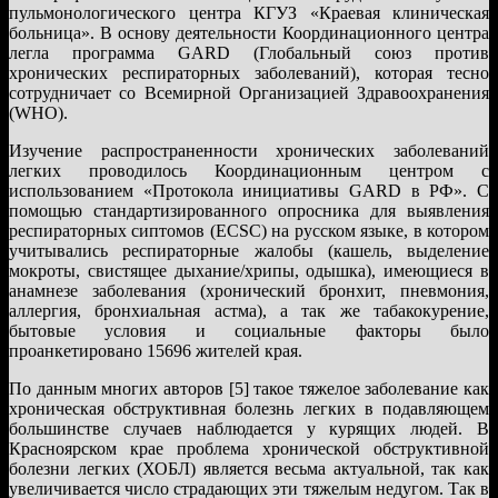
пульмонологического центра КГУЗ «Краевая клиническая
больница». В основу деятельности Координационного центра
легла программа GARD (Глобальный союз против
хронических респираторных заболеваний), которая тесно
сотрудничает со Всемирной Организацией Здравоохранения
(WHO).
Изучение распространенности хронических заболеваний
легких проводилось Координационным центром с
использованием «Протокола инициативы GARD в РФ». С
помощью стандартизированного опросника для выявления
респираторных сиптомов (ECSC) на русском языке, в котором
учитывались респираторные жалобы (кашель, выделение
мокроты, свистящее дыхание/хрипы, одышка), имеющиеся в
анамнезе заболевания (хронический бронхит, пневмония,
аллергия, бронхиальная астма), а так же табакокурение,
бытовые условия и социальные факторы было
проанкетировано 15696 жителей края.
По данным многих авторов [5] такое тяжелое заболевание как
хроническая обструктивная болезнь легких в подавляющем
большинстве случаев наблюдается у курящих людей. В
Красноярском крае проблема хронической обструктивной
болезни легких (ХОБЛ) является весьма актуальной, так как
увеличивается число страдающих эти тяжелым недугом. Так в