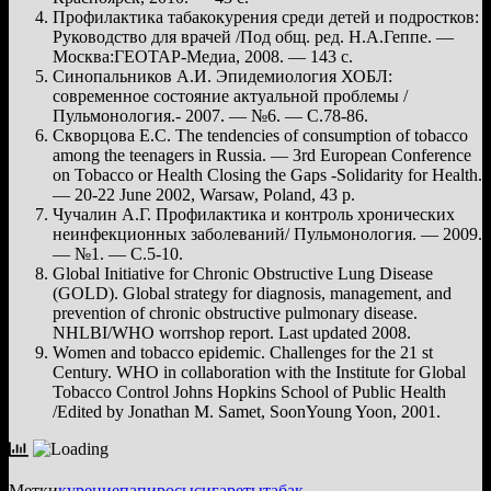
Профилактика табакокурения среди детей и подростков:
Руководство для врачей /Под общ. ред. Н.А.Геппе. —
Москва:ГЕОТАР-Медиа, 2008. — 143 с.
Синопальников А.И. Эпидемиология ХОБЛ:
современное состояние актуальной проблемы /
Пульмонология.- 2007. — №6. — С.78-86.
Скворцова Е.С. The tendencies of consumption of tobacco
among the teenagers in Russia. — 3rd European Conference
on Tobacco or Health Closing the Gaps -Solidarity for Health.
— 20-22 June 2002, Warsaw, Poland, 43 p.
Чучалин А.Г. Профилактика и контроль хронических
неинфекционных заболеваний/ Пульмонология. — 2009.
— №1. — С.5-10.
Global Initiative for Chronic Obstructive Lung Disease
(GOLD). Global strategy for diagnosis, management, and
prevention of chronic obstructive pulmonary disease.
NHLBI/WHO worrshop report. Last updated 2008.
Women and tobacco epidemic. Challenges for the 21 st
Century. WHO in collaboration with the Institute for Global
Tobacco Control Johns Hopkins School of Public Health
/Edited by Jonathan M. Samet, SoonYoung Yoon, 2001.
Метки
курение
папиросы
сигареты
табак