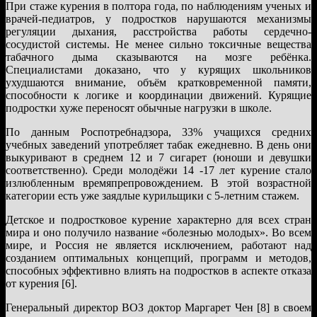
При стаже курения в полтора года, по наблюдениям ученых и
врачей-педиатров, у подростков нарушаются механизмы
регуляции дыхания, расстройства работы сердечно-
сосудистой системы. Не менее сильно токсичные вещества
табачного дыма сказываются на мозге ребёнка.
Специалистами доказано, что у курящих школьников
ухудшаются внимание, объём кратковременной памяти,
способности к логике и координации движений. Курящие
подростки хуже переносят обычные нагрузки в школе.
По данным Роспотребнадзора, 33% учащихся средних
учебных заведений употребляет табак ежедневно. В день они
выкуривают в среднем 12 и 7 сигарет (юноши и девушки
соответственно). Среди молодёжи 14 -17 лет курение стало
излюбленным времяпрепровождением. В этой возрастной
категории есть уже заядлые курильщики с 5-летним стажем.
Детское и подростковое курение характерно для всех стран
мира и оно получило название «болезнью молодых». Во всем
мире, и Россия не является исключением, работают над
созданием оптимальных концепций, программ и методов,
способных эффективно влиять на подростков в аспекте отказа
от курения [6].
Генеральный директор ВОЗ доктор Маргарет Чен [8] в своем