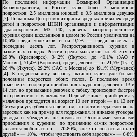
По последней информации Всемирной Организации
Здравоохранения, в России курят более 3 миллионов
подростков: 2,5 миллиона юношей и 0,5 миллиона девушек
[7]. По данным Центра мониторинга вредных привычек среди
детей и подростков ЦНИИ организации и информатизации
здравоохранения МЗ РФ, уровень распространенности
курения среди школьников в целом по России увеличился на
10,6% среди мальчиков и на 9,5% — среди девочек за
последние десять лет. Распространенность курения в
различных городах России среди мальчиков колеблется от
29,8% (Красноярск), 34,2% (Якутск), до 40,1% (ЗАО г.
Москвы), 51,4% (Воронеж), среди девочек — от 21,5% (Тула),
26,4% (Якутск), 29,2% (ЗАО г. Москвы) до 49,1% (Мурманск)
[4]. К подростковому возрасту активно курит уже больше
половины подростков обоих полов. В последнее время
отмечается тенденция приобщения к курению девочек в 13 и
14 лет, но привыкание девочек к табаку происходит быстрее
по сравнению с мальчиками. Первый «пик» приобщения у
мальчиков приходится на возраст 10 лет, второй — на 13 лет.
Ситуация усугубляется еще и тем, что дети всегда смотрят на
взрослых как на пример для подражания, и никакие уговоры,
доводы и убеждения не помогают. Основными мотивами
приобщения к курению, по признанию самих подростков,
являются любопытство — 70-80%, «не хотелось отставать от
друзей» — 10%, «чтобы чувствовать себя взрослым» — 6-8%.