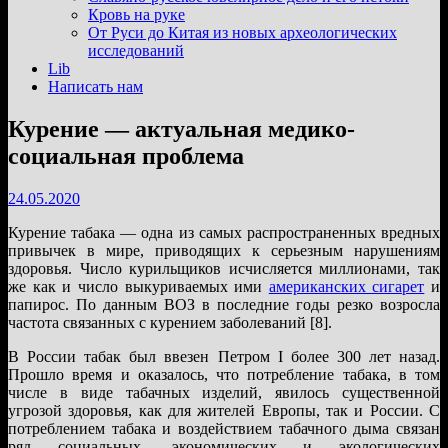
подменю
Кровь на руке
От Руси до Китая из новых археологических
исследований
Lib
Написать нам
Курение — актуальная медико-
социальная проблема
24.05.2020
Курение табака — одна из самых распространенных вредных
привычек в мире, приводящих к серьезным нарушениям
здоровья. Число курильщиков исчисляется миллионами, так
же как и число выкуриваемых ими
американских сигарет
и
папирос. По данным ВОЗ в последние годы резко возросла
частота связанных с курением заболеваний [8].
В России табак был ввезен Петром I более 300 лет назад.
Прошло время и оказалось, что потребление табака, в том
числе в виде табачных изделий, явилось существенной
угрозой здоровья, как для жителей Европы, так и России. С
потреблением табака и воздействием табачного дыма связан
ряд социальных, экономических и экологических