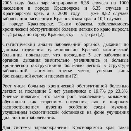
2005 году было зарегистрировано 6,36 случаев на 1000
населения в городе Красноярске и 6,35 случаев в
Красноярском крае, а в 2009 году — уже 8,82 случаев
заболевания населения в Красноярском крае и 10,1 случаев —
в городе Красноярске. Таким образом, заболеваемость
хронической обструктивной болезни легких по краю выросла
в 1,4 раза, а по городу Красноярску — в 1,6 раз [2].
Статистический анализ заболеваний органов дыхания по
данным отделения пульмонологии Краевой клинической
больницы показывает, что последние 5 лет заболевания
органов дыхания значительно увеличились и больные
хронической обструктивной болезнью легких в структуре
заболеваний занимают третье место, уступая лишь
бронхиальной астме и пневмонии [2].
Рост числа больных хронической обструктивной болезнью
легких за последние 5 лет увеличился с 19,7% до 23,3%.
Ученые полагают, что такой рост заболевания, возможно,
обусловлен как старением населения, так и широким
распространением курения особенно среди мужчин,
ухудшением экологической обстановки на фоне улучшения
диагностики заболевания.
Для системы здравоохранения Красноярского края такая