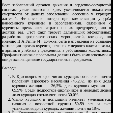
Рост заболеваний органов дыхания и сердечно-сосудистой
системы увеличивается в крае, увеличивается показатели
смертности от данных заболеваний, особенно у курящих
жителей. Финансовые потери при компенсации ущерба
нанесенного курением и заболеваниями, связанным с
курением превышают затраты по их предупреждению в
десятки раз. Этот факт требует дальнейших эффективных
разработок профилактических мероприятий, которые, по
мнению Н.А.Геппе [4], должны быть направлены на создание
мотивации против курения, начиная с первого класса школы,
в армии, в учебных учреждениях, в работающих коллективах.
Профилактические программы должны быть комплексными и
опираться на целевые государственные программы.
Выводы
В Красноярском крае число курящих составляет почти
половину взрослого населения (45,2%), из них доля
курящих женщин — 26,5%, доля курящих мужчин —
65,5%. Среди подростков-школьников и молодых людей
доля курящих составляет почти 30,0%.
Число курящих в популяции начинает уменьшаться,
начиная с возрастной группы 50-59 лет за счет
уменьшения доли курящих женщин почти на 18%.
В Красноярском крае за последние 5 лет число