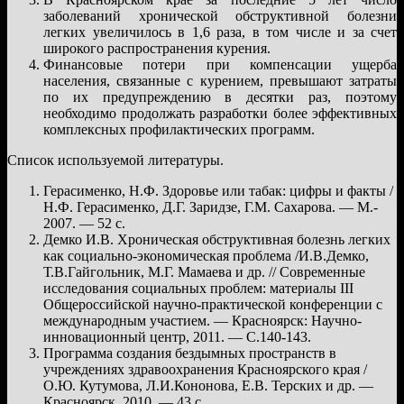
заболеваний хронической обструктивной болезни
легких увеличилось в 1,6 раза, в том числе и за счет
широкого распространения курения.
Финансовые потери при компенсации ущерба
населения, связанные с курением, превышают затраты
по их предупреждению в десятки раз, поэтому
необходимо продолжать разработки более эффективных
комплексных профилактических программ.
Список используемой литературы.
Герасименко, Н.Ф. Здоровье или табак: цифры и факты /
Н.Ф. Герасименко, Д.Г. Заридзе, Г.М. Сахарова. — М.-
2007. — 52 с.
Демко И.В. Хроническая обструктивная болезнь легких
как социально-экономическая проблема /И.В.Демко,
Т.В.Гайгольник, М.Г. Мамаева и др. // Современные
исследования социальных проблем: материалы III
Общероссийской научно-практической конференции с
международным участием. — Красноярск: Научно-
инновационный центр, 2011. — С.140-143.
Программа создания бездымных пространств в
учреждениях здравоохранения Красноярского края /
О.Ю. Кутумова, Л.И.Кононова, Е.В. Терских и др. —
Красноярск, 2010. — 43 с.