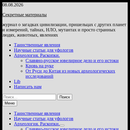
Перейти
08.08.2026
к
Секретные материалы
содержимому
журнал о загадках цивилизации, пришельцах с других планет
и измерений, тайнах, НЛО, мутантах и просто странных
людях, животных, явлениях
Таинственные явления
Научные статьи для уфологов
Археология. Раскопки.
Славяно-русское ювелирное дело и его истоки
Кровь на руке
От Руси до Китая из новых археологических
исследований
Lib
Написать нам
Найти:
Меню
Таинственные явления
Научные статьи для уфологов
Археология. Раскопки.
Показать
Славяно-русское ювелирное дело и его истоки