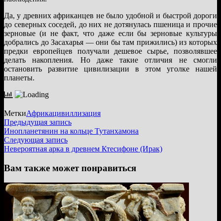
Да, у древних африканцев не было удобной и быстрой дороги
до северных соседей, до них не дотянулась пшеница и прочие
зерновые (и не факт, что даже если бы зерновые культуры
добрались до Засахарья — они бы там прижились) из которых
предки европейцев получали дешевое сырье, позволявшее
делать накопления. Но даже такие отличия не смогли
остановить развитие цивилизации в этом уголке нашей
планеты.
Метки
Африка
цивиллизация
Навигация
Предыдущая
Предыдущая запись
запись:
Инопланетянин на кольце Тутанхамона
по
Следующая
Следующая запись
записям
запись:
Невероятная арка в древнем Ктесифоне (Ирак)
Вам также может понравиться