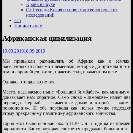
подменю
Кровь на руке
От Руси до Китая из новых археологических
исследований
Lib
Написать нам
Африканская цивилизация
19.09.2019
18.09.2019
Мы привыкли размышлять об Африке как о землях,
населенных отсталыми племенами, которые до прихода в эти
земли европейцев, жили, практически, в каменном веке.
Однако, это далеко не так.
Место, называемое ныне «Большой Зимбабве», как минимум,
доказывает нам обратное. Само слово «Зимбабве» имеет два
перевода. Первый — «каменные дома» и второй — «дома
поклонения». И оба перевода как нельзя лучше подходят
этому прекрасному памятнику африканского зодчества.
Город этот было основан около 1130 г. н. э. одним из племен
народности Банту, которая считается предками большинства