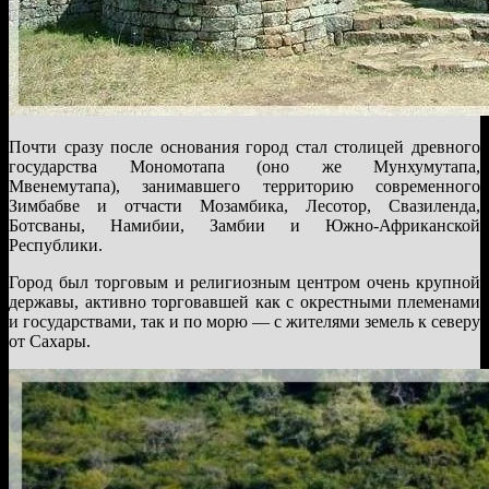
Почти сразу после основания город стал столицей древного
государства Мономотапа (оно же Мунхумутапа,
Мвенемутапа), занимавшего территорию современного
Зимбабве и отчасти Мозамбика, Лесотор, Свазиленда,
Ботсваны, Намибии, Замбии и Южно-Африканской
Республики.
Город был торговым и религиозным центром очень крупной
державы, активно торговавшей как с окрестными племенами
и государствами, так и по морю — с жителями земель к северу
от Сахары.