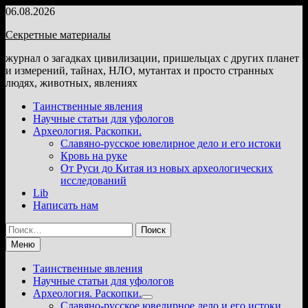
Перейти
06.08.2026
к
Секретные материалы
содержимому
журнал о загадках цивилизации, пришельцах с других планет
и измерений, тайнах, НЛО, мутантах и просто странных
людях, животных, явлениях
Таинственные явления
Научные статьи для уфологов
Археология. Раскопки.
Славяно-русское ювелирное дело и его истоки
Кровь на руке
От Руси до Китая из новых археологических
исследований
Lib
Написать нам
Найти:
Меню
Таинственные явления
Научные статьи для уфологов
Археология. Раскопки.
Показать
Славяно-русское ювелирное дело и его истоки