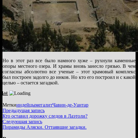
Но в этот раз все было намного хуже – рухнули каменные
опоры местного озера. И храмы вновь занесло грязью. В чем
согласны абсолютно все ученые – этот храмовый комплекс
был построен задолго до инков. Но кто его построил и с какой
целью – остается загадкой.
Метки
индейцы
мегалит
Чавин-де-Уантар
Навигация
Предыдущая
Предыдущая запись
запись:
Кто оставил дорожку следов в Лаэтоли?
по
Следующая
Следующая запись
записям
запись:
Пирамиды Аляски. Оттаявшие загадки.