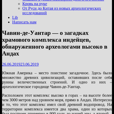
подменю
Кровь на руке
От Руси до Китая из новых археологических
исследований
Lib
Написать нам
Чавин-де-Уантар — о загадках
храмового комплекса индейцев,
обнаруженного археологами высоко в
Андах
26.06.2019
23.06.2019
Южная Америка – место поистине загадочное. Здесь было
множество древних цивилизаций, оставивших после себя
руины величественных строений. И одно из них –
археологическое городище Чавин-де-Уантар.
Расположен этот комплекс высоко в горах – на высоте более
чем 3000 метров над уровнем моря, прямо в Андах. Интересно
и то, что этот комплекс имел свой древний водопровод. На
территории комплекса имеется два храма, один из которых
был построен примерно в 900 году до нашей эры, а второй –