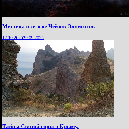
Мистика в склепе Чейзов-Эллиоттов
12.10.2025
29.09.2025
Тайны Святой горы в Крыму.