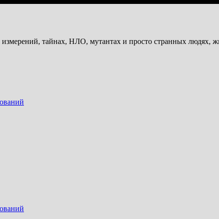
и измерений, тайнах, НЛО, мутантах и просто странных людях, 
дований
дований