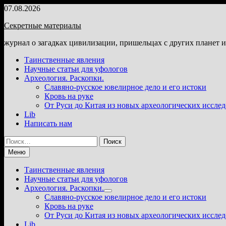
Перейти
07.08.2026
к
Секретные материалы
содержимому
журнал о загадках цивилизации, пришельцах с других планет 
Таинственные явления
Научные статьи для уфологов
Археология. Раскопки.
Славяно-русское ювелирное дело и его истоки
Кровь на руке
От Руси до Китая из новых археологических иссле
Lib
Написать нам
Найти:
Меню
Таинственные явления
Научные статьи для уфологов
Археология. Раскопки.
Показать
Славяно-русское ювелирное дело и его истоки
подменю
Кровь на руке
От Руси до Китая из новых археологических иссле
Lib