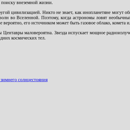
 поиску внеземной жизни.
ругой цивилизацией. Никто не знает, как инопланетяне могут об
волн во Вселенной. Поэтому, когда астрономы ловят необычны
е вероятно, его источником может быть газовое облако, комета и
ы Центавры маловероятна. Звезда испускает мощное радиоизлуче
едних космических тел.
 зимнего солнцестояния