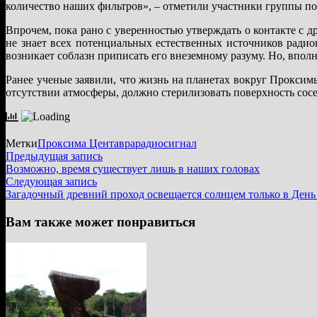
количество наших фильтров», – отметили участники группы по
Впрочем, пока рано с уверенностью утверждать о контакте с д
не знает всех потенциальных естественных источников радио
возникает соблазн приписать его внеземному разуму. Но, вполн
Ранее ученые заявили, что жизнь на планетах вокруг Проксим
отсутствии атмосферы, должно стерилизовать поверхность сос
Метки
Проксима Центавра
радиосигнал
Навигация
Предыдущая
Предыдущая запись
запись:
Возможно, время существует лишь в наших головах
по
Следующая
Следующая запись
записям
запись:
Загадочный древний проход освещается солнцем только в День
Вам также может понравиться