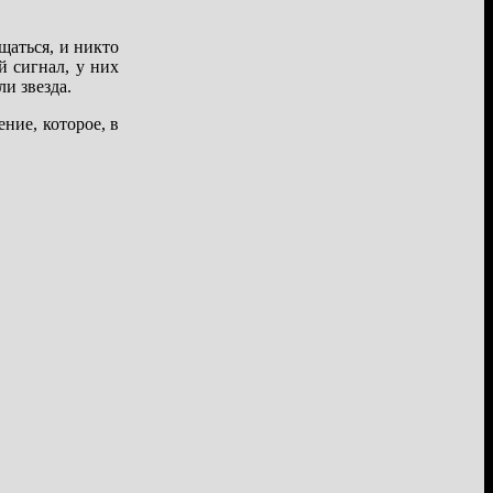
щаться, и никто
й сигнал, у них
ли звезда.
ние, которое, в