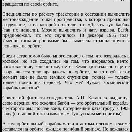
вращается по своей орбите.
Специалисты по расчету траекторий в состоянии вычислить
местонахождение точки пространства, в которой произошло
разделение, и из которой полетели эти «Десять лун Багби»
(так их назвали). Можно вычислить и дату взрыва, Багби
предположил, что это случилось 18 декабря 1955 года.
Именно тогда астрономами была замечена странная крупная
вспышка на орбите.
Среди астрономов было много споров о том, что взорвалось в
космосе, но все сходились на том, что взорвалось нечто,
изготовленное, конечно же, не на Земле (изначально еще не
взорвавшееся тело вращалось по орбите, на которой в тот
момент еще не было земных спутников, точнее — только-
только появились первые). Что же? Чужой космический
корабль или зонд?
Советский фантаст-исследователь А.П. Казанцев выдвинул
свою версию, что осколки Багби — это орбитальный корабль,
с которого был послан зонд, потерпевший катастрофу в 1908
году (и ставший так называемым Тунгусским метеоритом).
А сам орбитальный корабль-матка в автоматическом режиме
оставался на орбите, ожидая погибший экипаж. Не дождался.