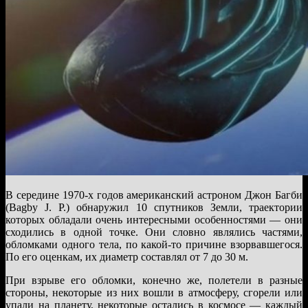
В середине 1970-х годов американский астроном Джон Багби
(Bagby J. P.) обнаружил 10 спутников Земли, траектории
которых обладали очень интересными особенностями — они
сходились в одной точке. Они словно являлись частями,
обломками одного тела, по какой-то причине взорвавшегося.
По его оценкам, их диаметр составлял от 7 до 30 м.
При взрыве его обломки, конечно же, полетели в разные
стороны, некоторые из них вошли в атмосферу, сгорели или
упали на планету, некоторые остались в космосе — каждый