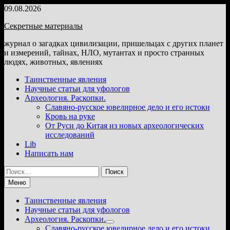
Перейти
09.08.2026
к
Секретные материалы
содержимому
журнал о загадках цивилизации, пришельцах с других планет
и измерений, тайнах, НЛО, мутантах и просто странных
людях, животных, явлениях
Таинственные явления
Научные статьи для уфологов
Археология. Раскопки.
Славяно-русское ювелирное дело и его истоки
Кровь на руке
От Руси до Китая из новых археологических
исследований
Lib
Написать нам
Найти:
Меню
Таинственные явления
Научные статьи для уфологов
Археология. Раскопки.
Показать
Славяно-русское ювелирное дело и его истоки