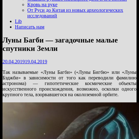
подменю
Кровь на руке
От Руси до Китая из новых археологических
исследований
Lib
Написать нам
Луны Багби — загадочные малые
спутники Земли
20.04.2019
19.04.2019
Так называемые «Луны Багби» («Луны Бигбю» или «Луны
Бэджби» в зависимости от того как переводили фамилию
астронома) — гипотетические космические объекты
искусственного происхождения, возможно, осколки одного
крупного тела, взорвавшегося на околоземной орбите.