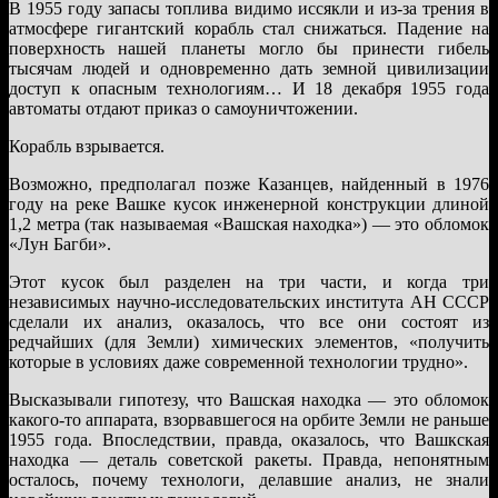
В 1955 году запасы топлива видимо иссякли и из-за трения в
атмосфере гигантский корабль стал снижаться. Падение на
поверхность нашей планеты могло бы принести гибель
тысячам людей и одновременно дать земной цивилизации
доступ к опасным технологиям… И 18 декабря 1955 года
автоматы отдают приказ о самоуничтожении.
Корабль взрывается.
Возможно, предполагал позже Казанцев, найденный в 1976
году на реке Вашке кусок инженерной конструкции длиной
1,2 метра (так называемая «Вашская находка») — это обломок
«Лун Багби».
Этот кусок был разделен на три части, и когда три
независимых научно-исследовательских института АН СССР
сделали их анализ, оказалось, что все они состоят из
редчайших (для Земли) химических элементов, «получить
которые в условиях даже современной технологии трудно».
Высказывали гипотезу, что Вашская находка — это обломок
какого-то аппарата, взорвавшегося на орбите Земли не раньше
1955 года. Впоследствии, правда, оказалось, что Вашкская
находка — деталь советской ракеты. Правда, непонятным
осталось, почему технологи, делавшие анализ, не знали