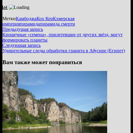
Метки
Камбоджа
Кох Кер
Кхмерская
империя
пирамида
пирамида смерти
Навигация
Предыдущая
Предыдущая запись
запись:
Крошечные «семена», прилетевшие от других звёзд, могут
по
формировать планеты
записям
Следующая
Следующая запись
запись:
Удивительные следы обработки гранита в Абусире (Египет)
Вам также может понравиться