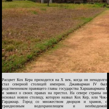
Расцвет Кох Кера приходится на X век, когда он ненадолго
стал северной столицей империи. Джаяварман IV был
родственником правящего главы государства Харшавармана I
и заявил о своих правах на престол. На севере страны он
основал новую столицу, которую назвал Кох Кер, или Чок-
Гарджиар. Город со множеством дворцов и храмов, с
грандиозным водохранилищем и необходимой