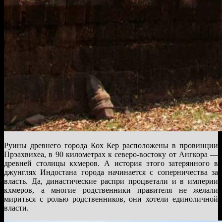
Руины древнего города Кох Кер расположены в провинции
Прэахвихеа, в 90 километрах к северо-востоку от Ангкора —
древней столицы кхмеров. А история этого затерянного в
джунглях Индостана города начинается с соперничества за
власть. Да, династические распри процветали и в империи
кхмеров, а многие родственники правителя не желали
мириться с ролью родственников, они хотели единоличной
власти.