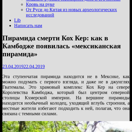
подменю
Кровь на руке
От Руси до Китая из новых археологических
исследований
Lib
Написать нам
Пирамида смерти Кох Кер: как в
Камбодже появилась «мексиканская
пирамида»
23.04.2019
22.04.2019
Эта ступенчатая пирамида находится не в Мексике, как
можно подумать с первого взгляда, и даже не в джунглях
Гватемалы. Это храмовый комплекс Кох Кер на севере
Королевства Камбоджа, который был центром северной
столицы Кхмерской империи. На вершине пирамиды
находится необычный колодец, уходящий вглубь строения, а
местные жители избегают подходить к ней, полагая, что она
связана с темными силами.