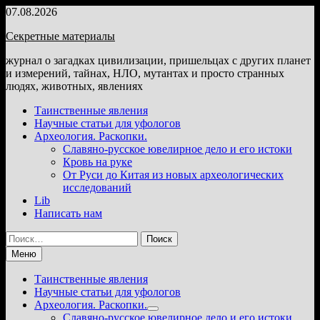
Перейти
07.08.2026
к
Секретные материалы
содержимому
журнал о загадках цивилизации, пришельцах с других планет
и измерений, тайнах, НЛО, мутантах и просто странных
людях, животных, явлениях
Таинственные явления
Научные статьи для уфологов
Археология. Раскопки.
Славяно-русское ювелирное дело и его истоки
Кровь на руке
От Руси до Китая из новых археологических
исследований
Lib
Написать нам
Найти:
Меню
Таинственные явления
Научные статьи для уфологов
Археология. Раскопки.
Показать
Славяно-русское ювелирное дело и его истоки