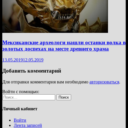
Мексиканские археологи нашли останки волка в
золотых доспехах на месте древнего храма
13.05.2019
12.05.2019
Добавить комментарий
Для отправки комментария вам необходимо
авторизоваться
.
Войти с помощью:
Найти:
Личный кабинет
Войти
Лента записей