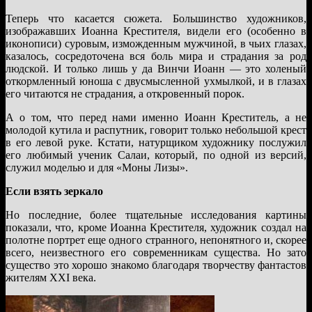
Теперь что касается сюжета. Большинство художников,
изображавших Иоанна Крестителя, видели его (особенно в
иконописи) суровым, изможденным мужчиной, в чьих глазах,
казалось, сосредоточена вся боль мира и страдания за род
людской. И только лишь у да Винчи Иоанн — это холеный
откормленный юноша с двусмысленной ухмылкой, и в глазах
его читаются не страдания, а откровенный порок.
А о том, что перед нами именно Иоанн Креститель, а не
молодой кутила и распутник, говорит только небольшой крест
в его левой руке. Кстати, натурщиком художнику послужил
его любимый ученик Салаи, который, по одной из версий,
служил моделью и для «Моны Лизы».
Если взять зеркало
Но последние, более тщательные исследования картины
показали, что, кроме Иоанна Крестителя, художник создал на
полотне портрет еще одного странного, непонятного и, скорее
всего, неизвестного его современникам существа. Но зато
существо это хорошо знакомо благодаря творчеству фантастов
жителям XXI века.