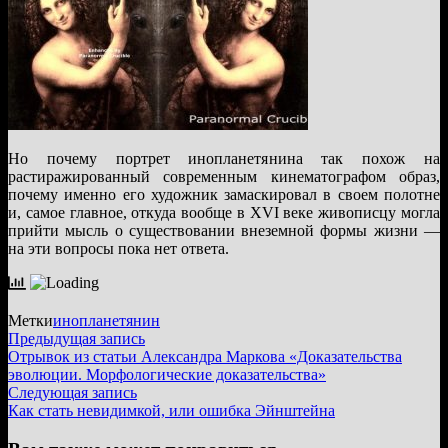
Но почему портрет инопланетянина так похож на
растиражированный современным кинематографом образ,
почему именно его художник замаскировал в своем полотне
и, самое главное, откуда вообще в XVI веке живописцу могла
прийти мысль о существовании внеземной формы жизни —
на эти вопросы пока нет ответа.
Метки
инопланетянин
Навигация
Предыдущая
Предыдущая запись
запись:
Отрывок из статьи Александра Маркова «Доказательства
по
эволюции. Морфологические доказательства»
записям
Следующая
Следующая запись
запись:
Как стать невидимкой, или ошибка Эйнштейна