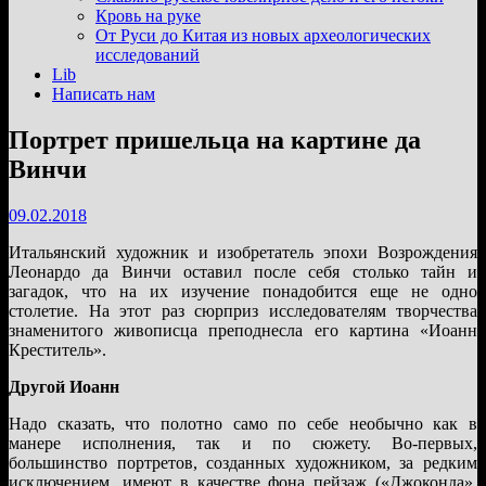
подменю
Кровь на руке
От Руси до Китая из новых археологических
исследований
Lib
Написать нам
Портрет пришельца на картине да
Винчи
09.02.2018
Итальянский художник и изобретатель эпохи Возрождения
Леонардо да Винчи оставил после себя столько тайн и
загадок, что на их изучение понадобится еще не одно
столетие. На этот раз сюрприз исследователям творчества
знаменитого живописца преподнесла его картина «Иоанн
Креститель».
Другой Иоанн
Надо сказать, что полотно само по себе необычно как в
манере исполнения, так и по сюжету. Во-первых,
большинство портретов, созданных художником, за редким
исключением, имеют в качестве фона пейзаж («Джоконда»,