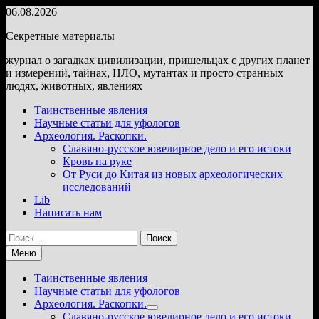
Перейти
06.08.2026
к
Секретные материалы
содержимому
журнал о загадках цивилизации, пришельцах с других планет
и измерений, тайнах, НЛО, мутантах и просто странных
людях, животных, явлениях
Таинственные явления
Научные статьи для уфологов
Археология. Раскопки.
Славяно-русское ювелирное дело и его истоки
Кровь на руке
От Руси до Китая из новых археологических
исследований
Lib
Написать нам
Найти:
Меню
Таинственные явления
Научные статьи для уфологов
Археология. Раскопки.
Показать
Славяно-русское ювелирное дело и его истоки