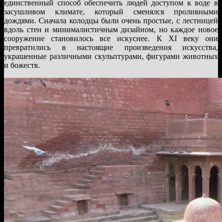
единственный способ обеспечить людей доступом к воде в
засушливом климате, который сменялся проливными
дождями. Сначала колодцы были очень простые, с лестницей
вдоль стен и минималистичным дизайном, но каждое новое
сооружение становилось все искуснее. К XI веку они
превратились в настоящие произведения искусства,
украшенные различными скульптурами, фигурами животных
и божеств.