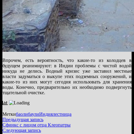
Впрочем, есть вероятность, что какие-то из колодцев в
будущем реанимируют: в Индии проблемы с чистой водой
никуда не делись. Водный кризис уже заставил местные
власти задуматься о выкупе этих подземных сооружений, и
какие-то из них могут сегодня использовать для хранения
воды. Конечно, предварительно их необходимо подвергнуть
тщательной очистке.
Метки
баоли
баули
Индия
лестница
Навигация
Предыдущая
Предыдущая запись
запись:
Сфинкс с лицом отца Клеопатры
по
Следующая
Следующая запись