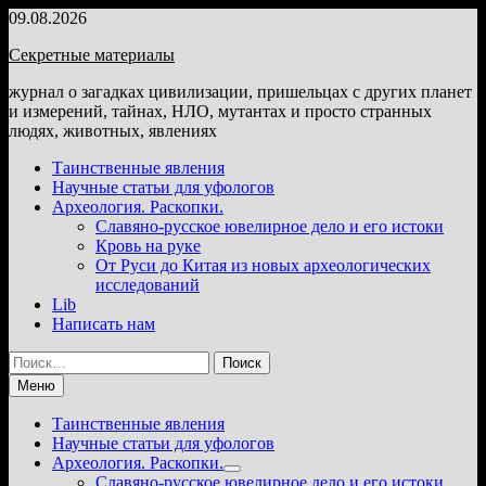
Перейти
09.08.2026
к
Секретные материалы
содержимому
журнал о загадках цивилизации, пришельцах с других планет
и измерений, тайнах, НЛО, мутантах и просто странных
людях, животных, явлениях
Таинственные явления
Научные статьи для уфологов
Археология. Раскопки.
Славяно-русское ювелирное дело и его истоки
Кровь на руке
От Руси до Китая из новых археологических
исследований
Lib
Написать нам
Найти:
Меню
Таинственные явления
Научные статьи для уфологов
Археология. Раскопки.
Показать
Славяно-русское ювелирное дело и его истоки