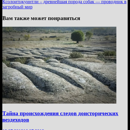
записям
запись:
Ксолоитцкуинтли – древнейшая порода собак — проводник в
загробный мир
Вам также может понравиться
Тайна происхождения следов доисторических
вездеходов