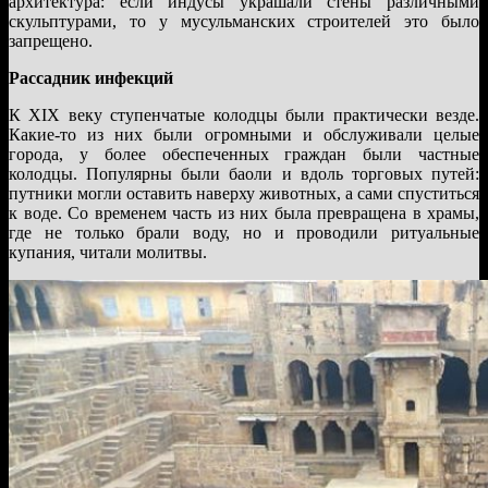
архитектура: если индусы украшали стены различными
скульптурами, то у мусульманских строителей это было
запрещено.
Рассадник инфекций
К XIX веку ступенчатые колодцы были практически везде.
Какие-то из них были огромными и обслуживали целые
города, у более обеспеченных граждан были частные
колодцы. Популярны были баоли и вдоль торговых путей:
путники могли оставить наверху животных, а сами спуститься
к воде. Со временем часть из них была превращена в храмы,
где не только брали воду, но и проводили ритуальные
купания, читали молитвы.