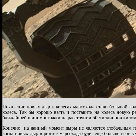
Появление новых дыр к колесах марсохода стали большой гол
колеса. Так бы хорошо взять и поставить на колеса новую р
ближайшей шиномонтажки на расстоянии 50 миллионов килом
Конечно на данный момент дыры не являются глобальным пре
когда новых дыр в резине марсохода будет еще больше и он 