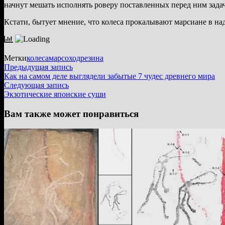
начнут мешать исполнять роверу поставленных перед ним задач
Кстати, бытует мнение, что колеса прокалывают марсиане в над
Метки
колеса
марсоход
резина
Навигация
Предыдущая
Предыдущая запись
запись:
Как на самом деле выглядели забытые 7 чудес древнего мира
по
Следующая
Следующая запись
записям
запись:
Экзотические японские суши
Вам также может понравиться