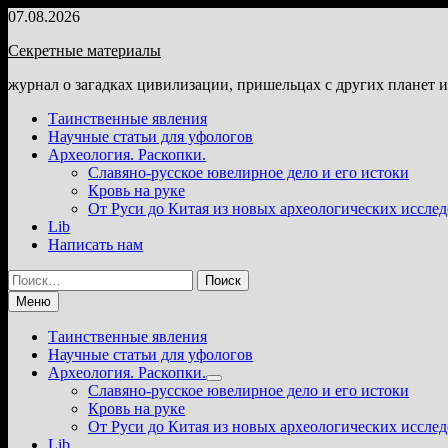
Перейти
07.08.2026
к
Секретные материалы
содержимому
журнал о загадках цивилизации, пришельцах с других планет 
Таинственные явления
Научные статьи для уфологов
Археология. Раскопки.
Славяно-русское ювелирное дело и его истоки
Кровь на руке
От Руси до Китая из новых археологических иссле
Lib
Написать нам
Найти:
Меню
Таинственные явления
Научные статьи для уфологов
Археология. Раскопки.
Показать
Славяно-русское ювелирное дело и его истоки
подменю
Кровь на руке
От Руси до Китая из новых археологических иссле
Lib