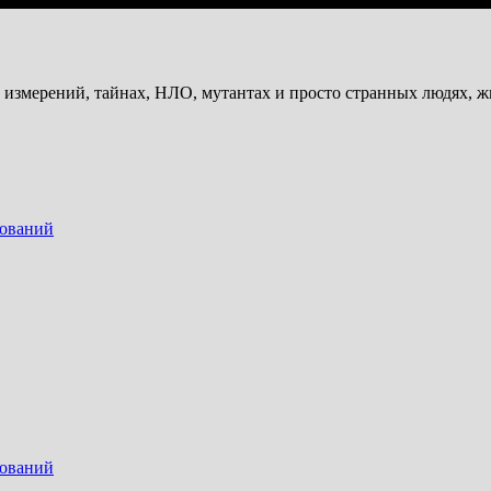
и измерений, тайнах, НЛО, мутантах и просто странных людях, 
дований
дований