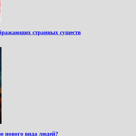
зображающих странных существ
ию нового вида людей?