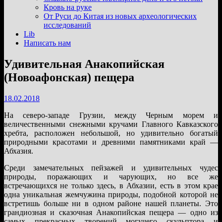
подменю
Кровь на руке
От Руси до Китая из новых археологических
исследований
Lib
Написать нам
Удивительная Анакопийская
(Новоафонская) пещера
18.02.2018
На северо-западе Грузии, между Черным морем и
величественными снежными кручами Главного Кавказского
хребта, расположен небольшой, но удивительно богатый
природными красотами и древними памятниками край —
Абхазия.
Среди замечательных пейзажей и удивительных чудес
природы, поражающих и чарующих, но все же
встречающихся не только здесь, в Абхазии, есть в этом крае
одна уникальная жемчужина природы, подобной которой не
встретишь больше ни в одном районе нашей планеты. Это
грандиозная и сказочная Анакопийская пещера — одно из
самых прекрасных творений могучего скульптора и