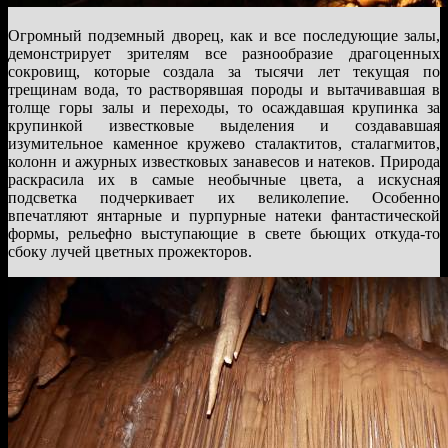
Огромный подземный дворец, как и все последующие залы,
демонстрирует зрителям все разнообразие драгоценных
сокровищ, которые создала за тысячи лет текущая по
трещинам вода, то растворявшая породы и вытачивавшая в
толще горы залы и переходы, то осаждавшая крупинка за
крупинкой известковые выделения и создававшая
изумительное каменное кружево сталактитов, сталагмитов,
колонн и ажурных известковых занавесов и натеков. Природа
раскрасила их в самые необычные цвета, а искусная
подсветка подчеркивает их великолепие. Особенно
впечатляют янтарные и пурпурные натеки фантастической
формы, рельефно выступающие в свете бьющих откуда-то
сбоку лучей цветных прожекторов.