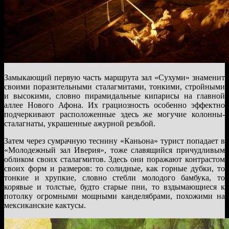
Замыкающий первую часть маршрута зал «Сухуми» знаменит
своими поразительными сталагмитами, тонкими, стройными
и высокими, словно пирамидальные кипарисы на главной
аллее Нового Афона. Их грациозность особенно эффектно
подчеркивают расположенные здесь же могучие колонны-
сталагнаты, украшенные ажурной резьбой.
Затем через сумрачную теснину «Каньона» турист попадает в
«Молодежный зал Иверия», тоже славящийся причудливым
обликом своих сталагмитов. Здесь они поражают контрастом
своих форм и размеров: то солидные, как горные дубки, то
тонкие и хрупкие, словно стебли молодого бамбука, то
корявые и толстые, будто старые пни, то вздымающиеся к
потолку огромными мощными канделябрами, похожими на
мексиканские кактусы.