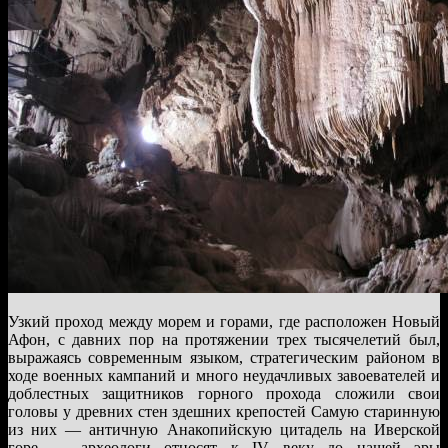
Узкий проход между морем и горами, где расположен Новый
Афон, с давних пор на протяжении трех тысячелетий был,
выражаясь современным языком, стратегическим районом в
ходе военных кампаний и много неудачливых завоевателей и
доблестных защитников горного прохода сложили свои
головы у древних стен здешних крепостей Самую старинную
из них — античную Анакопийскую цитадель на Иверской
горе — археологи относят к IV веку до нашей эры