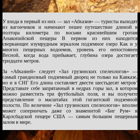
У входа в первый из них — зал «Абхазия» — туристы выходят
из вагончиков и начинают пешее путешествие длиной в
полтора километра по восьми красивейшим гротам
Анакопийской пещеры В первом из них находится
сверкающее изумрудным зеркалом подземное озеро Как и у
многих пещерных водоемов, уровень его непостоянен
Весной, когда вода прибывает, глубина озера достигает
тридцати метров.
За «Абхазией» следует «Зал грузинских спелеологов» —
самый грандиозный подземный дворец не только на Кавказе,
но и в СНГ Его длина составляет двести шестьдесят метров’
Представьте себе запрятанный в недрах горы зал, в котором
можно разместить три футбольйьіх поля, и вы получите
представление о масштабах этой гигантской подземной
полости. По величине «Зал грузинских спелеологов» вполне
может соперничать даже со знаменитой «Биг Рум» в
Карлсбадской пещере США — самым большим пещерным
залом в мире.