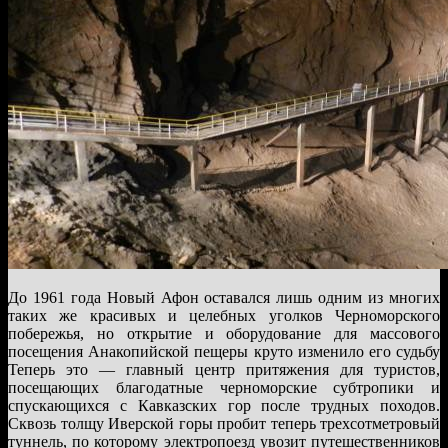
До 1961 года Новый Афон оставался лишь одним из многих
таких же красивых и целебных уголков Черноморского
побережья, но открытие и оборудование для массового
посещения Анакопийской пещеры круто изменило его судьбу
Теперь это — главный центр притяжения для туристов,
посещающих благодатные черноморские субтропики и
спускающихся с Кавказских гор после трудных походов.
Сквозь толщу Иверской горы пробит теперь трехсотметровый
туннель, по которому электропоезд увозит путешественников