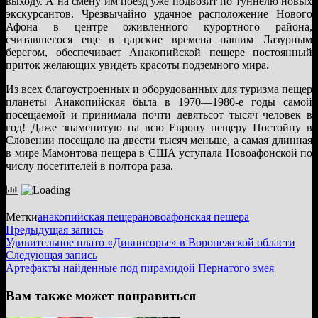
выходу. А на смену им поезд уже подвозит по туннелю новых
экскурсантов. Чрезвычайно удачное расположение Нового
Афона в центре оживленного курортного района,
считавшегося еще в царские времена нашим Лазурным
берегом, обеспечивает Анакопийской пещере постоянный
приток желающих увидеть красоты подземного мира.
Из всех благоустроенных и оборудованных для туризма пещер
планеты Анакопийская была в 1970—1980-е годы самой
посещаемой и принимала почти девятьсот тысяч человек в
год! Даже знаменитую на всю Европу пещеру Постойну в
Словении посещало на двести тысяч меньше, а самая длинная
в мире Мамонтова пещера в США уступала Новоафонской по
числу посетителей в полтора раза.
Метки
анакопийская пещера
новоафонская пешера
Навигация
Предыдущая
Предыдущая запись
запись:
Удивительное плато «Дивногорье» в Воронежской области
по
Следующая
Следующая запись
записям
запись:
Артефакты найденные под пирамидой Пернатого змея
Вам также может понравиться