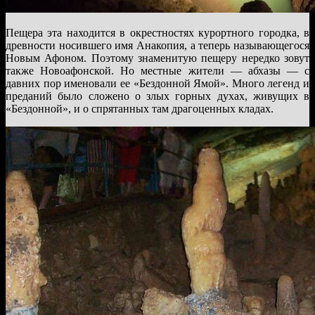
Пещера эта находится в окрестностях курортного городка, в
древности носившего имя Анакопия, а теперь называющегося
Новым Афоном. Поэтому знаменитую пещеру нередко зовут
также Новоафонской. Но местные жители — абхазы — с
давних пор именовали ее «Бездонной Ямой». Много легенд и
преданий было сложено о злых горных духах, живущих в
«Бездонной», и о спрятанных там драгоценных кладах.