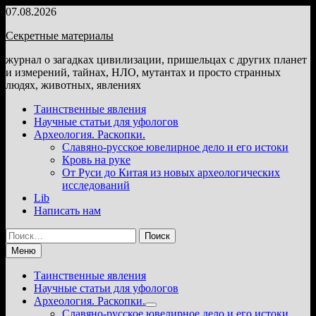
Перейти
07.08.2026
к
Секретные материалы
содержимому
журнал о загадках цивилизации, пришельцах с других планет
и измерений, тайнах, НЛО, мутантах и просто странных
людях, животных, явлениях
Таинственные явления
Научные статьи для уфологов
Археология. Раскопки.
Славяно-русское ювелирное дело и его истоки
Кровь на руке
От Руси до Китая из новых археологических
исследований
Lib
Написать нам
Найти:
Меню
Таинственные явления
Научные статьи для уфологов
Археология. Раскопки.
Показать
Славяно-русское ювелирное дело и его истоки