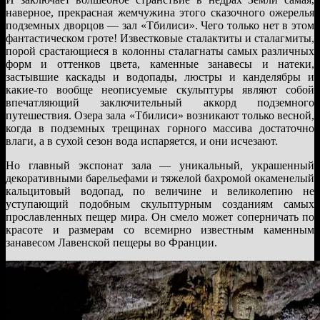
наверное, прекрасная жемчужина этого сказочного ожерелья
подземных дворцов — зал «Тбилиси». Чего только нет в этом
фантастическом гроте! Известковые сталактиты и сталагмиты,
порой срастающиеся в колонны сталагнаты самых различных
форм и оттенков цвета, каменные занавесы и натеки,
застывшие каскады и водопады, люстры и канделябры и
какие-то вообще неописуемые скульптуры являют собой
впечатляющий заключительный аккорд подземного
путешествия. Озера зала «Тбилиси» возникают только весной,
когда в подземных трещинах горного массива достаточно
влаги, а в сухой сезон вода испаряется, и они исчезают.
Но главный экспонат зала — уникальный, украшенный
декоративными барельефами и тяжелой бахромой окаменелый
кальцитовый водопад, по величине и великолепию не
уступающий подобным скульптурным созданиям самых
прославленных пещер мира. Он смело может соперничать по
красоте и размерам со всемирно известным каменным
занавесом Лавенской пещеры во Франции.