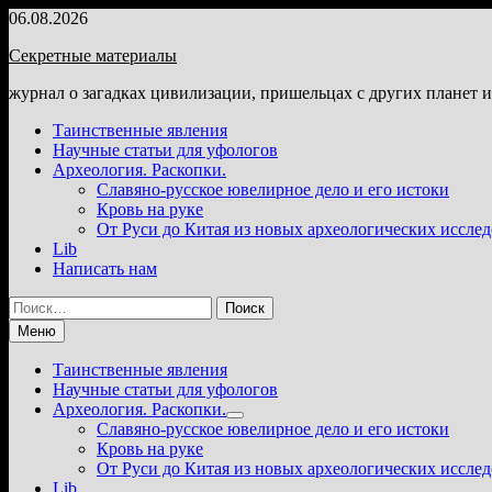
Перейти
06.08.2026
к
Секретные материалы
содержимому
журнал о загадках цивилизации, пришельцах с других планет 
Таинственные явления
Научные статьи для уфологов
Археология. Раскопки.
Славяно-русское ювелирное дело и его истоки
Кровь на руке
От Руси до Китая из новых археологических иссле
Lib
Написать нам
Найти:
Меню
Таинственные явления
Научные статьи для уфологов
Археология. Раскопки.
Показать
Славяно-русское ювелирное дело и его истоки
подменю
Кровь на руке
От Руси до Китая из новых археологических иссле
Lib