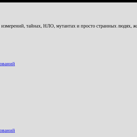
и измерений, тайнах, НЛО, мутантах и просто странных людях, 
дований
дований