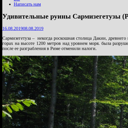
Написать нам
Удивительные руины Сармизегетузы (
16.08.2019
08.08.2019
Сармизегетуза – некогда роскошная столица Дакии, древнего
горах на высоте 1200 метров над уровнем моря. была разруш
после ее разграбления в Риме отменили налоги.