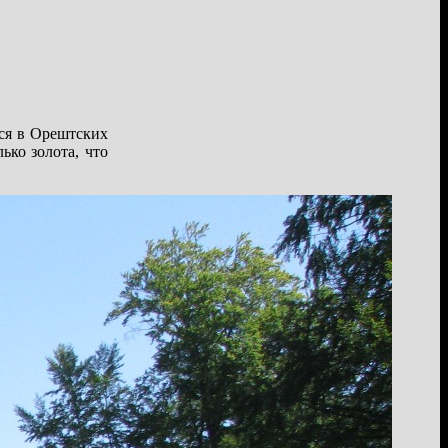
тся в Орештских
ько золота, что