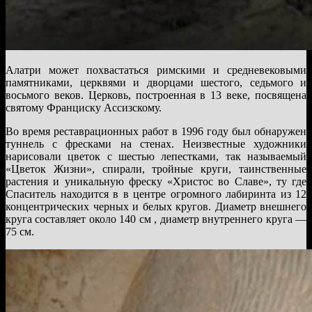
Алатри может похвастаться римскими и средневековыми
памятниками, церквями и дворцами шестого, седьмого и
восьмого веков. Церковь, построенная в 13 веке, посвящена
святому Франциску Ассизскому.
Во время реставрационных работ в 1996 году был обнаружен
туннель с фресками на стенах. Неизвестные художники
нарисовали цветок с шестью лепестками, так называемый
«Цветок Жизни», спирали, тройные круги, таинственные
растения и уникальную фреску «Христос во Славе», ту где
Спаситель находится в в центре огромного лабиринта из 12
концентрических черных и белых кругов. Диаметр внешнего
круга составляет около 140 см , диаметр внутреннего круга —
75 см.