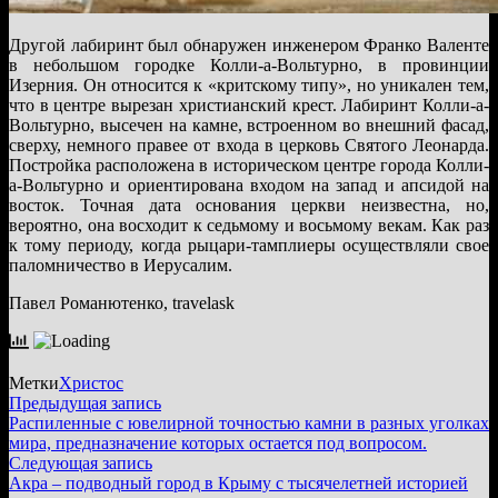
Другой лабиринт был обнаружен инженером Франко Валенте
в небольшом городке Колли-а-Вольтурно, в провинции
Изерния. Он относится к «критскому типу», но уникален тем,
что в центре вырезан христианский крест. Лабиринт Колли-а-
Вольтурно, высечен на камне, встроенном во внешний фасад,
сверху, немного правее от входа в церковь Святого Леонарда.
Постройка расположена в историческом центре города Колли-
а-Вольтурно и ориентирована входом на запад и апсидой на
восток. Точная дата основания церкви неизвестна, но,
вероятно, она восходит к седьмому и восьмому векам. Как раз
к тому периоду, когда рыцари-тамплиеры осуществляли свое
паломничество в Иерусалим.
Павел Романютенко, travelask
Метки
Христос
Навигация
Предыдущая
Предыдущая запись
запись:
Распиленные с ювелирной точностью камни в разных уголках
по
мира, предназначение которых остается под вопросом.
записям
Следующая
Следующая запись
запись:
Акра – подводный город в Крыму с тысячелетней историей