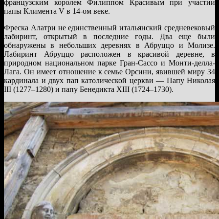
французским королем Филиппом Красивым при участии
папы Климента V в 14-ом веке.
Фреска Алатри не единственный итальянский средневековый
лабиринт, открытый в последние годы. Два еще были
обнаружены в небольших деревнях в Абруццо и Молизе.
Лабиринт Абруццо расположен в красивой деревне, в
природном национальном парке Гран-Сассо и Монти-делла-
Лага. Он имеет отношение к семье Орсини, явившей миру 34
кардинала и двух пап католической церкви — Папу Николая
III (1277–1280) и папу Бенедикта XIII (1724–1730).