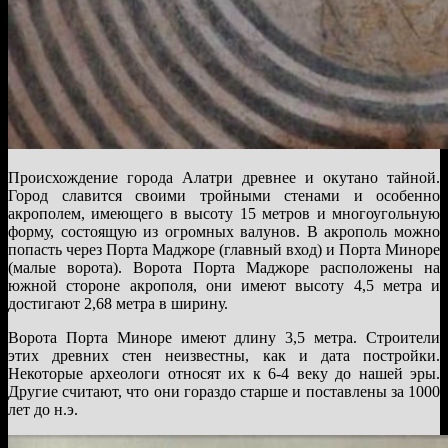
Происхождение города Алатри древнее и окутано тайной.
Город славится своими тройными стенами и особенно
акрополем, имеющего в высоту 15 метров и многоугольную
форму, состоящую из огромных валунов. В акрополь можно
попасть через Порта Маджоре (главный вход) и Порта Миноре
(малые ворота). Ворота Порта Маджоре расположены на
южной стороне акрополя, они имеют высоту 4,5 метра и
достигают 2,68 метра в ширину.
Ворота Порта Миноре имеют длину 3,5 метра. Строители
этих древних стен неизвестны, как и дата постройки.
Некоторые археологи относят их к 6-4 веку до нашей эры.
Другие считают, что они гораздо старше и поставлены за 1000
лет до н.э.