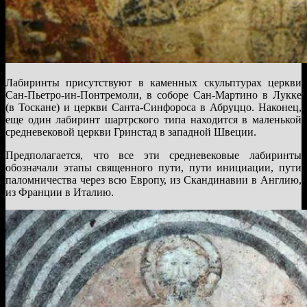
Лабиринты присутствуют в каменных скульптурах церкви
Сан-Пьетро-ин-Понтремоли, в соборе Сан-Мартино в Лукке
(в Тоскане) и церкви Санта-Синфороса в Абруццо. Наконец,
еще один лабиринт шартрского типа находится в маленькой
средневековой церкви Гринстад в западной Швеции.
Предполагается, что все эти средневековые лабиринты
обозначали этапы священного пути, пути инициации, пути
паломничества через всю Европу, из Скандинавии в Англию,
из Франции в Италию.