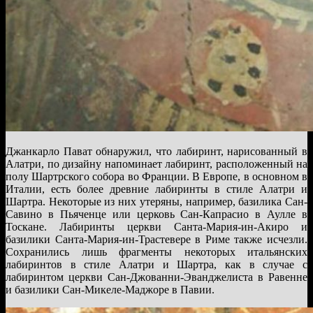
Джанкарло Пават обнаружил, что лабиринт, нарисованный в
Алатри, по дизайну напоминает лабиринт, расположенный на
полу Шартрского собора во Франции. В Европе, в основном в
Италии, есть более древние лабиринты в стиле Алатри и
Шартра. Некоторые из них утеряны, например, базилика Сан-
Савино в Пьяченце или церковь Сан-Капрасио в Аулле в
Тоскане. Лабиринты церкви Санта-Мария-ин-Акиро и
базилики Санта-Мария-ин-Трастевере в Риме также исчезли.
Сохранились лишь фрагменты некоторых итальянских
лабиринтов в стиле Алатри и Шартра, как в случае с
лабиринтом церкви Сан-Джованни-Эванджелиста в Равенне
и базилики Сан-Микеле-Маджоре в Павии.