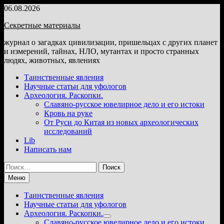
Перейти
06.08.2026
к
Секретные материалы
содержимому
журнал о загадках цивилизации, пришельцах с других планет
и измерений, тайнах, НЛО, мутантах и просто странных
людях, животных, явлениях
Таинственные явления
Научные статьи для уфологов
Археология. Раскопки.
Славяно-русское ювелирное дело и его истоки
Кровь на руке
От Руси до Китая из новых археологических
исследований
Lib
Написать нам
Найти:
Меню
Таинственные явления
Научные статьи для уфологов
Археология. Раскопки.
Показать
Славяно-русское ювелирное дело и его истоки