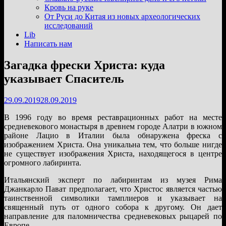
подменю
Кровь на руке
От Руси до Китая из новых археологических
исследований
Lib
Написать нам
Загадка фрески Христа: куда
указывает Спаситель
29.09.2019
28.09.2019
В 1996 году во время реставрационных работ на месте
средневекового монастыря в древнем городе Алатри в южном
районе Лацио в Италии была обнаружена фреска с
изображением Христа. Она уникальна тем, что больше нигде
не существует изображения Христа, находящегося в центре
огромного лабиринта.
Итальянский эксперт по лабиринтам из музея Рима
Джанкарло Пават предполагает, что Христос является частью
таинственной символики тамплиеров и указывает на
священный путь от одного собора к другому. Он дает
направление для паломничества средневековых рыцарей по
Европе.