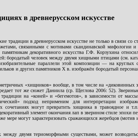
ициях в древнерусском искусстве
ие традиции в древнерусском искусстве не только в связи со 
южетами, связанными с мотивами скандинавской мифологии и 
памятникам декоративного искусства Г.Ф. Корзухина относила
ией: бородатый человек между двумя хищными птицами (см. кат
 изобразительные параллели этой композиции — на круглых 
асильков и других памятников X в. изображён бородатый персо
мметричных «хищников» вообще, в том числе на «диковинных з
редает тот же сюжет Даниила (ср. Щеглова 2006: 52). Зверины
 традиции на «коней» и «бегемотов», в зависимости от массы 
тический» подход неприменим для интерпретации изображ
х сочетаниях могут превратить хищника в травоядное и т.п
декоративный элемент окончания лап в зверином стиле эпохи пе
 же мере могут характеризовать сражающихся жеребцов (мотив 
к между двумя териоморфными существами, может возводитьс