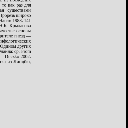
то как раз для
ан существами
 Прорезь широко
Чагин 1988: 141
Н.Б. Крыласова
ачестве основы
орителе гнезд —
 мифологических
с Одином других
ланда: ср. From
. — Duczko 2002:
тка из Линдбю,