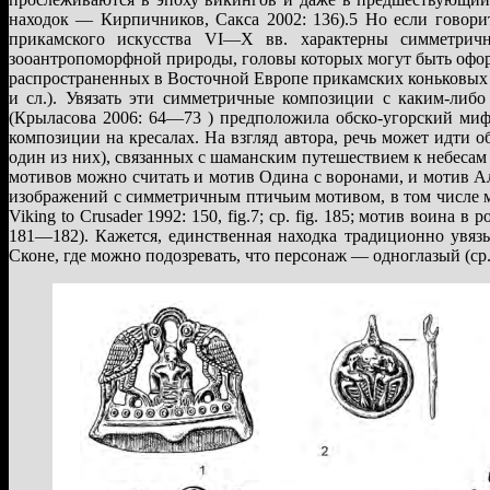
находок — Кирпичников, Сакса 2002: 136).5 Но если говори
прикамского искусства VI—X вв. характерны симметрич
зооантропоморфной природы, головы которых могут быть офор
распространенных в Восточной Европе прикамских коньковых 
и сл.). Увязать эти симметричные композиции с каким-либ
(Крыласова 2006: 64—73 ) предположила обско-угорский миф
композиции на кресалах. На взгляд автора, речь может идти 
один из них), связанных с шаманским путешествием к небесам
мотивов можно считать и мотив Одина с воронами, и мотив А
изображений с симметричным птичьим мотивом, в том числе м
Viking to Crusader 1992: 150, fig.7; ср. fig. 185; мотив воина
181—182). Кажется, единственная находка традиционно увяз
Сконе, где можно подозревать, что персонаж — одноглазый (ср