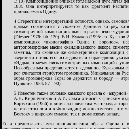
1: 10) Композиционно близкая готландской дуге литая фигу
188). Она интерпретируется то как фрагмент Распят
принадлежать Одину.
4 Стереотипы интерпретаций остаются, однако, самодо
пряжке соотносится с сюжетом Даниила во рву, хот
симметричной композиции: львы терзают некое чудовищ
(Diesner 1976: tаb. 120). В.И. Кулаков (1995: ср. Кулак
композициях «иконографию Одина и воронов», не
антропоморфные маски скандинавского декора симметр
заметим, что сходные же симметричные композиции с 
звериного стиля: его исследователи справедливо указ
«Эдды», отмечая связь симметричных композиций с унив
Несообразным представляется и сделанное Кулаковым с
рог считается атрибутом громовника. Уникальная на Ру
образ громовержца Тора: он держится за бороду — атр
Пушкина 1984: 87—90).
5 Известен также обломок камского кресала с «ажурной» 
А.Н. Кирпичников и А.И. Сакса относят к финским изд
Корзухина (1966) приписала шведским мастерам; авторы
не известны они и в Финляндии; можно заметить, что м
Востоку в широком смысле, так и романскому западу.
Если предполагать пути проникновения образа Одина с в
прослеживаются в эпоху викингов и даже в предшествующий п