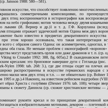
ср. Jansson 1988: 580—581).
вном искусстве, что способствует появлению многочисленных
 украшались симметричными композициями, по преимущес
ж двух птиц воспринимается в историографии как воспроизведе
мом на небо грифонами; мотив человека между двумя кошачьи
о львами (И. Вернер и др.)1 и т. д. Г.Ф. Корзухина (всле
вумя птицами отражает эддический мотив Одина меж двух воро
ражение было известно в предметах декоративного искусства
при этом хорошо осознавала, что такая интерпретация вс
всего с образом самого Одина: он асимметричен, одноглаз, в 
видны оба глаза. Не меньше проблем с иконографией «воронов»
ства могут представлять орлов или даже драконов и т. п. (ср. о
king to Crusader 1992: 388, fig. 605а).2 В скандинавском лит
ким кресалам: это бронзовое навершие дуги с Готланда (рис. 1
ark-Nylen 1998: tab. 268: 3.), где две птицы сидят на плечах 
широко распространены в искусстве германских народов с 
но маски меж двух птиц и т.п. — не обязательно (ср. Bohner 19
в 1995 и др.).4 Наконец, на известном рейнском надгробии (VIII
т образ Христа с голубями (Diesner 1976: tаb. 108); четыре зве
язаны к сюжету Даниила (ср. схожие христианские мотивы — 
оминают рукояти кресал и по принципам декоративной ко
богащаться изобразительными мотивами, декором — плетенкой и 