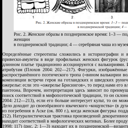
Рис. 2. Женские образы в позднеримское время: 1–3 — по
женщин
в позднеримской традиции; 4 — серебряная чаша из музе
Определённые стереотипы сложились в историографии и в
привески-амулеты в виде профильных женских фигурок (русс
длинном платье традиционно ассоциируются с валькириями. 
атрибутам (Плохов 2004: 202—217). Фигурки, изображённые
распространённого поэтического тропа («вином валькирии во
композиции встречи героя на готландских и шведских рунич
ожерелье: если это «ожерелье Брисингов», то перед нами его
пантеона. Впрочем, интерпретация здесь зависит по преимущ
поиск соответствий в мифопоэтической традиции, то он склонен
2004: 212—213), если его больше интересует культ, то он може
Дело доходит до своеобразного языческого «кощунства» (в ду
из погребения в Аске (ок. 800 г.), когда женская фигурка по
212). Натуралистическая трактовка произведений декоративног
находит соответствий в мифологических мотивах. Более прод
1998: 117) (рис. 2: 1—3) находит их в позднеримской—виза