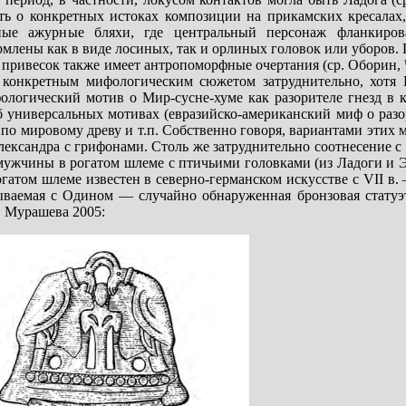
ть о конкретных истоках композиции на прикамских кресалах, 
ные ажурные бляхи, где центральный персонаж фланкиров
млены как в виде лосиных, так и орлиных головок или уборов.
привесок также имеет антропоморфные очертания (ср. Оборин, 
о конкретным мифологическим сюжетом затруднительно, хотя 
ологический мотив о Мир-сусне-хуме как разорителе гнезд в к
об универсальных мотивах (евразийско-американский миф о раз
 по мировому древу и т.п. Собственно говоря, вариантами этих
лександра с грифонами. Столь же затруднительно соотнесение 
ужчины в рогатом шлеме с птичьими головками (из Ладоги и Э
 в рогатом шлеме известен в северно-германском искусстве с VII в
ываемая с Одином — случайно обнаруженная бронзовая статуэ
. Мурашева 2005: