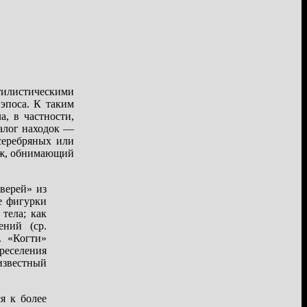
стилистическими
эпоса. К таким
, в частности,
алог находок —
серебряных или
наж, обнимающий
верей» из
е фигурки
тела; как
ений (ср.
. «Когти»
реселения
известный
я к более