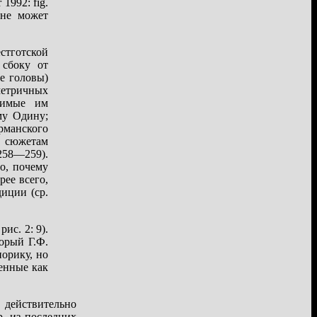
1992: fig.
 не может
стготской
 сбоку от
е головы)
мметричных
димые им
му Одину;
рманского
й сюжетам
258—259).
о, почему
ее всего,
иции (ср.
ис. 2: 9).
орый Г.Ф.
орику, но
енные как
 действительно
р. из последних