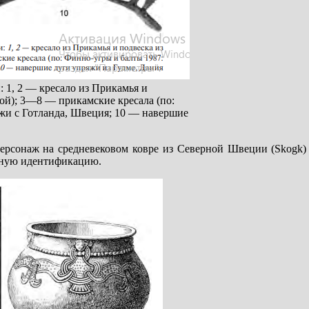
 1, 2 — кресало из Прикамья и
ной); 3—8 — прикамские кресала (по:
яжи с Готланда, Швеция; 10 — навершие
персонаж на средневековом ковре из Северной Швеции (Skogk) 
начную идентификацию.