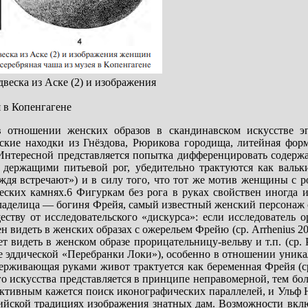
двеска из Аске (2) и изображения
я в Копенгагене
 отношении женских образов в скандинавском искусстве э
кие находки из Гнёздова, Рюрикова городища, литейная форм
Интересной представляется попытка дифференцировать содержа
 держащими питьевой рог, убедительно трактуются как вальк
ждя встречают») и в силу того, что тот же мотив женщины с 
еских камнях.6 Фигуркам без рога в руках свойствен иногда 
 владелица — богиня Фрейя, самый известный женский персонаж
еству от исследовательского «дискурса»: если исследователь 
 видеть в женских образах с ожерельем Фрейю (ср. Arrhenius 20
т видеть в женском образе прорицательницу-вельву и т.п. (ср. Pr
хе эддической «Перебранки Локи»), особенно в отношении уник
ддерживающая руками живот трактуется как беременная Фрейя (с
о искусства представляется в принципе неправомерной, тем боле
уктивным кажется поиск иконографических параллелей, и Ульф
нтийской традициях изображения знатных дам. Возможности вкл