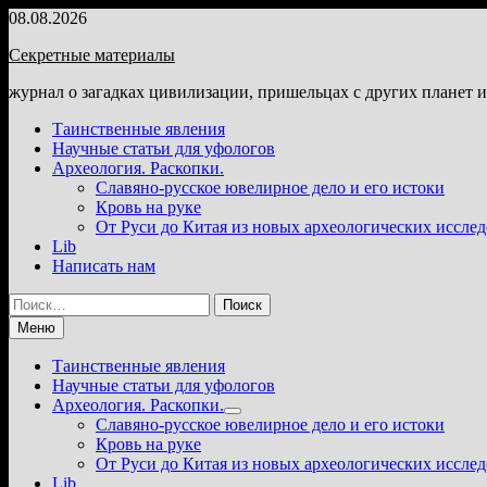
Перейти
08.08.2026
к
Секретные материалы
содержимому
журнал о загадках цивилизации, пришельцах с других планет 
Таинственные явления
Научные статьи для уфологов
Археология. Раскопки.
Славяно-русское ювелирное дело и его истоки
Кровь на руке
От Руси до Китая из новых археологических иссле
Lib
Написать нам
Найти:
Меню
Таинственные явления
Научные статьи для уфологов
Археология. Раскопки.
Показать
Славяно-русское ювелирное дело и его истоки
подменю
Кровь на руке
От Руси до Китая из новых археологических иссле
Lib