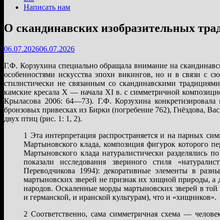
Написать нам
О скандинавских изобразительных трад
06.07.2026
06.07.2026
Г.Ф. Корзухина специально обращала внимание на скандинавск
особенностями искусства эпохи викингов, но и в связи с с
стилистически не связанным со скандинавскими традициями 
камские кресала X — начала XI в. с симметричной композиц
Крыласова 2006: 64—73). Г.Ф. Корзухина конкретизировала
бронзовых привесках из Бирки (погребение 762), Гнёздова, В
двух птиц (рис. 1: 1, 2).
1 Эта интерпретация распространяется и на парных си
Мартыновского клада, композиция фигурок которого пе
Мартыновского клада натуралистически разделялись по
показали исследования звериного стиля «натуралис
Переводчикова 1994): декоративные элементы в разны
мартыновских зверей не признак их хищной природы, а 
народов. Оскаленные морды мартыновских зверей в той
и германской, и иранской культурам), что и «хищников».
2 Соответственно, сама симметричная схема — челове