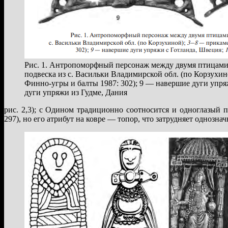
Рис. 1. Антропоморфный персонаж между двумя птицами:
подвеска из с. Васильки Владимирской обл. (по Корзухи
Финно-угры и балты 1987: 302); 9 — навершие дуги упр
дуги упряжи из Гудме, Дания
рис. 2,3); с Одином традиционно соотносится и одноглазый 
297), но его атрибут на ковре — топор, что затрудняет одноз