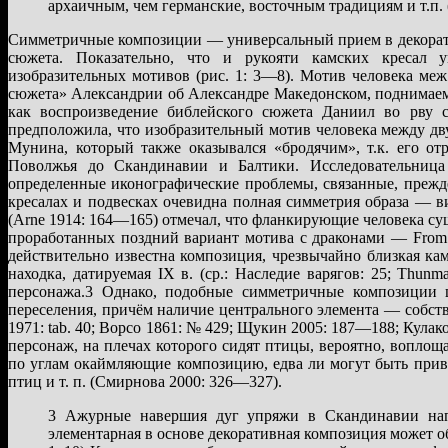
архаичным, чем германские, восточным традициям и т.п. (
Симметричные композиции — универсальный прием в декорати
сюжета. Показательно, что и рукояти камских кресал
изобразительных мотивов (рис. 1: 3—8). Мотив человека ме
сюжета» Александрии об Александре Македонском, поднимае
как воспроизведение библейского сюжета Даниил во рву с
предположила, что изобразительный мотив человека между д
Мунина, который также оказывался «бродячим», т.к. его от
Поволжья до Скандинавии и Балтики. Исследовательница 
определенные иконографические проблемы, связанные, прежде 
кресалах и подвесках очевидна полная симметрия образа — 
(Arne 1914: 164—165) отмечал, что фланкирующие человека суще
проработанных поздний вариант мотива с драконами — From Vi
действительно известна композиция, чрезвычайно близкая камс
находка, датируемая IX в. (ср.: Наследие варягов: 25; Thunm
персонажа.3 Однако, подобные симметричные композиции 
переселения, причём наличие центрального элемента — собствен
1971: tab. 40; Ворсо 1861: № 429; Щукин 2005: 187—188; Кулако
персонаж, на плечах которого сидят птицы, вероятно, воплощае
по углам окаймляющие композицию, едва ли могут быть прив
птиц и т. п. (Смирнова 2000: 326—327).
3 Ажурные навершия дуг упряжи в Скандинавии нап
элементарная в основе декоративная композиция может о