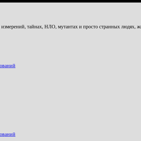
и измерений, тайнах, НЛО, мутантах и просто странных людях, 
дований
дований