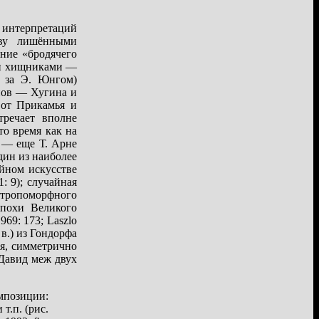
 интерпретаций
тву лишёнными
ние «бродячего
ми хищниками —
д за Э. Юнгом)
нов — Хугина и
 от Прикамья и
тречает вполне
то время как на
 — еще Т. Арне
дин из наиболее
ейном искусстве
: 9); случайная
антропоморфного
эпохи Великого
69: 173; Laszlo
 в.) из Гондорфа
ря, симметрично
Давид меж двух
мпозиции:
т.п. (рис.