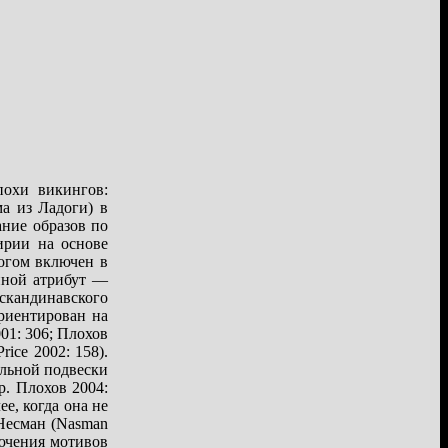
похи викингов:
а из Ладоги) в
ние образов по
ирии на основе
рогом включен в
иной атрибут —
 скандинавского
ориентирован на
01: 306; Плохов
ice 2002: 158).
альной подвески
р. Плохов 2004:
е, когда она не
 Несман (Nasman
ючения мотивов