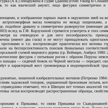
рка (X в.) обнаружена в Гудме (Дания) (From Viking to Crusader 
ия, то как языческий амулет; лицо фигурки симметрично и
влеющими, и изображение парных львов в окружении змей на ве
я антропоморфная маска помещена не между хищниками, а
е, подобное дракону и симметрично развернутое (имеющее дв
ов 2003) вслед за Г.Ф. Корзухиной стремится усмотреть в этих си
смотря на очевидную и для него несообразность: приво
ичны (имеют два глаза) и не могут принадлежать одноглазо
протомами и т.п. воспроизводят практически все мотивы ге
ывали на бесперспективность поисков буквальных соответстви
ерсальной схемой мирового дерева (ср. Веймарн, Амброз 1980: 
оотнесение фигурок с питьевым рогом с образом Перуна: неясн
си находка — сидячий божок из Черной могилы — передает, скор
ибут и характерный жест громовержца в индоевропейской трад
рукоятью, лишенной изобразительных мотивов (Петренко 1984: р
елиям ладожский топорик, украшенный бронзовым литьем, кот
 справедливо отмечают, что в Швеции нет точных аналогий топ
отивы литья воспроизводят распространенные образцы, свойств
оронами в Прикамье, то связи Прикамья со Скандинавией
ериод, в частности, локусом контактов могла быть Ладога (с