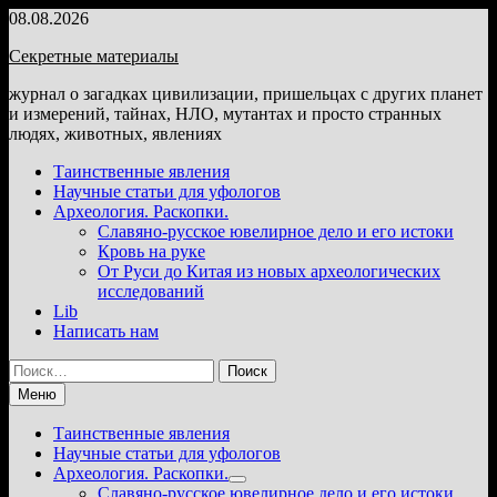
Перейти
08.08.2026
к
Секретные материалы
содержимому
журнал о загадках цивилизации, пришельцах с других планет
и измерений, тайнах, НЛО, мутантах и просто странных
людях, животных, явлениях
Таинственные явления
Научные статьи для уфологов
Археология. Раскопки.
Славяно-русское ювелирное дело и его истоки
Кровь на руке
От Руси до Китая из новых археологических
исследований
Lib
Написать нам
Найти:
Меню
Таинственные явления
Научные статьи для уфологов
Археология. Раскопки.
Показать
Славяно-русское ювелирное дело и его истоки