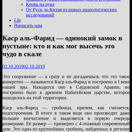
подменю
Кровь на руке
От Руси до Китая из новых археологических
исследований
Lib
Написать нам
Каср аль-Фарид — одинокий замок в
пустыне: кто и как мог высечь это
чудо в скале
03.10.2019
02.10.2019
Это сооружение — а сразу и не догадаешься, что это такое
конкретно — называется Каср аль-Фарид и построено в I веке
нашей эры. Находится оно в Саудовской Аравии, но
построено было в древнем Набатейском царстве, которое
находилось на этой территории.
Каср аль-Фарид — гробница, причем, как считается,
недостроенная. В итоге в таком виде оно производит даже
большее впечатление и выделяется в первую очередь
размерами. Её размер — примерно с 4-этажный современный
дом. Это одна из крупнейших гробниц, найденных в регионе