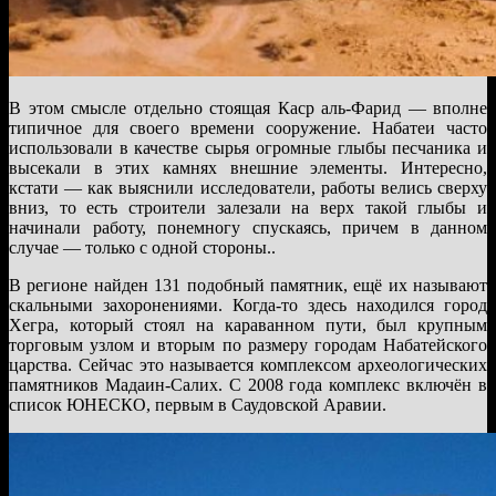
В этом смысле отдельно стоящая Каср аль-Фарид — вполне
типичное для своего времени сооружение. Набатеи часто
использовали в качестве сырья огромные глыбы песчаника и
высекали в этих камнях внешние элементы. Интересно,
кстати — как выяснили исследователи, работы велись сверху
вниз, то есть строители залезали на верх такой глыбы и
начинали работу, понемногу спускаясь, причем в данном
случае — только с одной стороны..
В регионе найден 131 подобный памятник, ещё их называют
скальными захоронениями. Когда-то здесь находился город
Хегра, который стоял на караванном пути, был крупным
торговым узлом и вторым по размеру городам Набатейского
царства. Сейчас это называется комплексом археологических
памятников Мадаин-Салих. С 2008 года комплекс включён в
список ЮНЕСКО, первым в Саудовской Аравии.