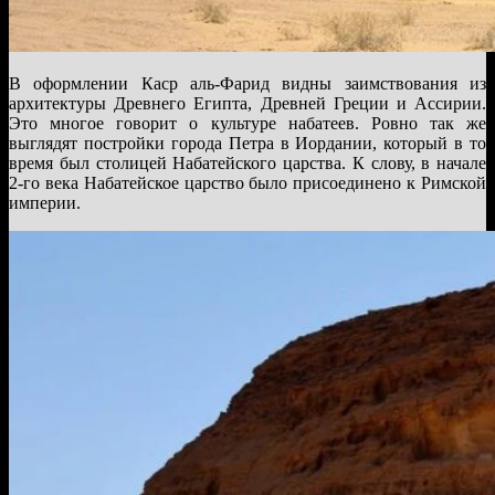
В оформлении Каср аль-Фарид видны заимствования из
архитектуры Древнего Египта, Древней Греции и Ассирии.
Это многое говорит о культуре набатеев. Ровно так же
выглядят постройки города Петра в Иордании, который в то
время был столицей Набатейского царства. К слову, в начале
2-го века Набатейское царство было присоединено к Римской
империи.