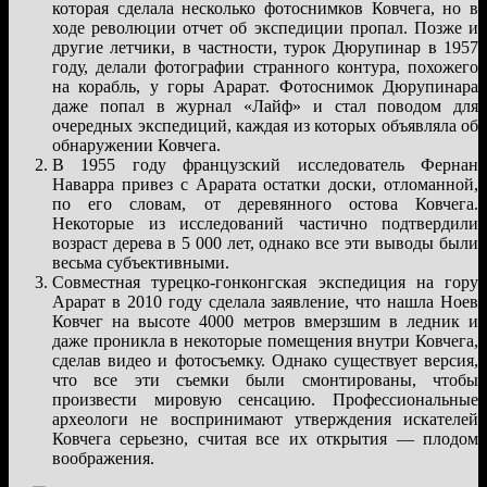
которая сделала несколько фотоснимков Ковчега, но в
ходе революции отчет об экспедиции пропал. Позже и
другие летчики, в частности, турок Дюрупинар в 1957
году, делали фотографии странного контура, похожего
на корабль, у горы Арарат. Фотоснимок Дюрупинара
даже попал в журнал «Лайф» и стал поводом для
очередных экспедиций, каждая из которых объявляла об
обнаружении Ковчега.
В 1955 году французский исследователь Фернан
Наварра привез с Арарата остатки доски, отломанной,
по его словам, от деревянного остова Ковчега.
Некоторые из исследований частично подтвердили
возраст дерева в 5 000 лет, однако все эти выводы были
весьма субъективными.
Совместная турецко-гонконгская экспедиция на гору
Арарат в 2010 году сделала заявление, что нашла Ноев
Ковчег на высоте 4000 метров вмерзшим в ледник и
даже проникла в некоторые помещения внутри Ковчега,
сделав видео и фотосъемку. Однако существует версия,
что все эти съемки были смонтированы, чтобы
произвести мировую сенсацию. Профессиональные
археологи не воспринимают утверждения искателей
Ковчега серьезно, считая все их открытия — плодом
воображения.