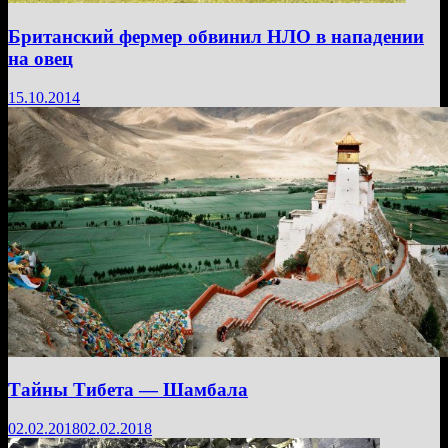
Британский фермер обвинил НЛО в нападении
на овец
15.10.2014
Тайны Тибета — Шамбала
02.02.2018
02.02.2018