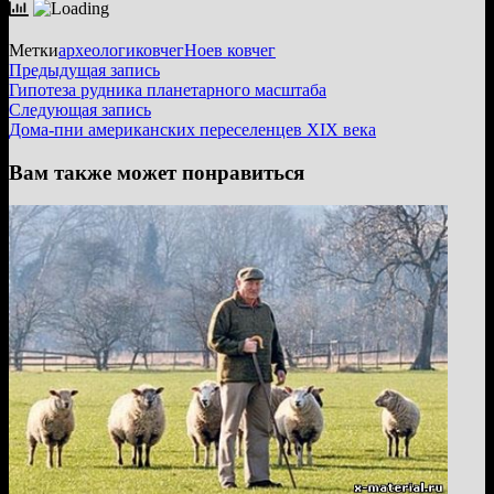
Метки
археологи
ковчег
Ноев ковчег
Навигация
Предыдущая
Предыдущая запись
запись:
Гипотеза рудника планетарного масштаба
по
Следующая
Следующая запись
записям
запись:
Дома-пни американских переселенцев XIX века
Вам также может понравиться