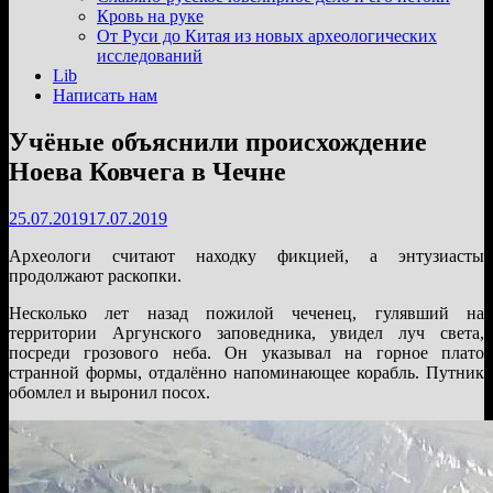
подменю
Кровь на руке
От Руси до Китая из новых археологических
исследований
Lib
Написать нам
Учёные объяснили происхождение
Ноева Ковчега в Чечне
25.07.2019
17.07.2019
Археологи считают находку фикцией, а энтузиасты
продолжают раскопки.
Несколько лет назад пожилой чеченец, гулявший на
территории Аргунского заповедника, увидел луч света,
посреди грозового неба. Он указывал на горное плато
странной формы, отдалённо напоминающее корабль. Путник
обомлел и выронил посох.