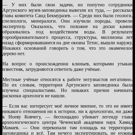
— У них были свои задачи, но попутно сотрудники
Аргунского музея-заповедника вывезли их туда, — рассказал
глава комитета Саид Бекмуразев. — Среди них были геологи,
спелеологи, минералоги. Они изучили породы, провели
экспертизу. Оказалось, что похожие на доски камни
образовались под воздействием воды. В результате
горообразовательного процесса, структуры, миллионы лет
назад сформировавшиеся на дне океана Тетис, вышли наружу.
Никаких оснований говорить о том, что это окаменелое
дерево нет.
На вопрос о происхождении клиньев, которыми утыкан
известняк, затрудняются ответить даже учёные.
Местные учёные относятся к работе энтузиастов негативно.
По их словам, территория Аргунского заповедника была
изучена специалистами. Но никаких причин начинать
раскопки археологи не нашли.
— Если вас интересует моё личное мнение, то это не имеет
никакого отношения ни к истории, ни к археологии, ни даже
к Ноеву Ковчегу, — беспощадно убивает легенду глава
археологического центра Чеченской академии наук Хамид
Мамаев. — Они перекопали там площадь на территории
заповедника и всё. Там нечего экспертировать, не нужны