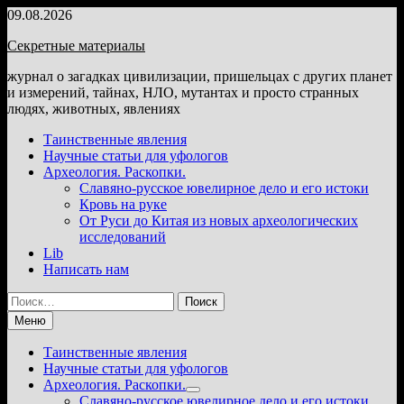
Перейти
09.08.2026
к
Секретные материалы
содержимому
журнал о загадках цивилизации, пришельцах с других планет
и измерений, тайнах, НЛО, мутантах и просто странных
людях, животных, явлениях
Таинственные явления
Научные статьи для уфологов
Археология. Раскопки.
Славяно-русское ювелирное дело и его истоки
Кровь на руке
От Руси до Китая из новых археологических
исследований
Lib
Написать нам
Найти:
Меню
Таинственные явления
Научные статьи для уфологов
Археология. Раскопки.
Показать
Славяно-русское ювелирное дело и его истоки