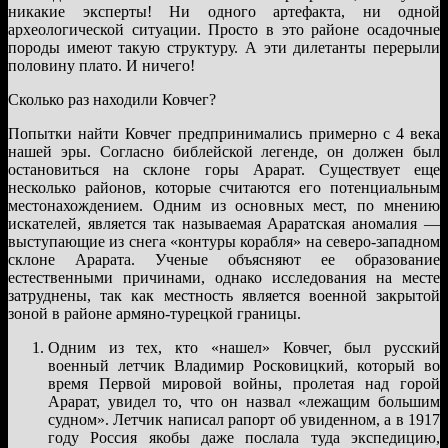
никакие эксперты! Ни одного артефакта, ни одной
археологической ситуации. Просто в это районе осадочные
породы имеют такую структуру. А эти дилетанты перерыли
половину плато. И ничего!
Сколько раз находили Ковчег?
Попытки найти Ковчег предпринимались примерно с 4 века
нашей эры. Согласно библейской легенде, он должен был
остановиться на склоне горы Арарат. Существует еще
несколько районов, которые считаются его потенциальным
местонахождением. Одним из основных мест, по мнению
искателей, является так называемая Араратская аномалия —
выступающие из снега «контуры корабля» на северо-западном
склоне Арарата. Ученые объясняют ее образование
естественными причинами, однако исследования на месте
затруднены, так как местность является военной закрытой
зоной в районе армяно-турецкой границы.
Одним из тех, кто «нашел» Ковчег, был русский
военный летчик Владимир Росковицкий, который во
время Первой мировой войны, пролетая над горой
Арарат, увидел то, что он назвал «лежащим большим
судном». Летчик написал рапорт об увиденном, а в 1917
году Россия якобы даже послала туда экспедицию,