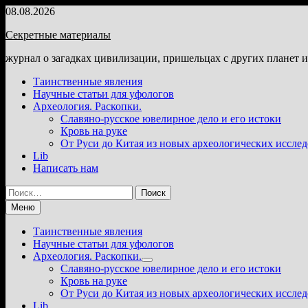
Перейти
08.08.2026
к
Секретные материалы
содержимому
журнал о загадках цивилизации, пришельцах с других планет 
Таинственные явления
Научные статьи для уфологов
Археология. Раскопки.
Славяно-русское ювелирное дело и его истоки
Кровь на руке
От Руси до Китая из новых археологических иссле
Lib
Написать нам
Найти:
Меню
Таинственные явления
Научные статьи для уфологов
Археология. Раскопки.
Показать
Славяно-русское ювелирное дело и его истоки
подменю
Кровь на руке
От Руси до Китая из новых археологических иссле
Lib