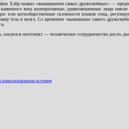
райан Хэйр назвал «выживанием самых дружелюбных» — предпо
вах каменного века кооперативные, уравновешенные люди имели
про- или антиобщественные склонности влияли гены, регулир
азмер тела и мозга. Со временем «выживание самого дружелюб
ги.
, снизился интеллект — человеческое сотрудничество росло, р
ая цивилизованная история