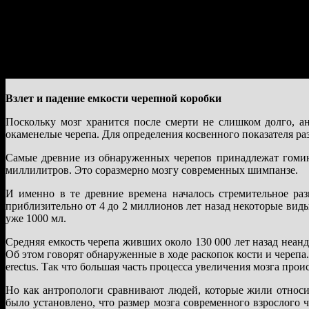
Взлет и падение емкости черепной коробки
Поскольку мозг хранится после смерти не слишком долго, а
окаменелые черепа. Для определения косвенного показателя ра
Самые древние из обнаруженных черепов принадлежат гомини
миллилитров. Это соразмерно мозгу современных шимпанзе.
И именно в те древние времена началось стремительное раз
приблизительно от 4 до 2 миллионов лет назад некоторые виды
уже 1000 мл.
Средняя емкость черепа живших около 130 000 лет назад неанде
Об этом говорят обнаруженные в ходе раскопок кости и черепа
erectus. Так что большая часть процесса увеличения мозга прои
Но как антропологи сравнивают людей, которые жили относи
было установлено, что размер мозга современного взрослого ч