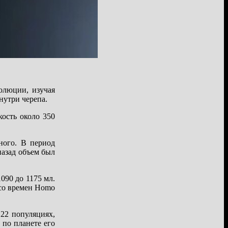
олюции, изучая
нутри черепа.
ость около 350
ного. В период
назад объем был
090 до 1175 мл.
 со времен Homo
22 популяциях,
 по планете его