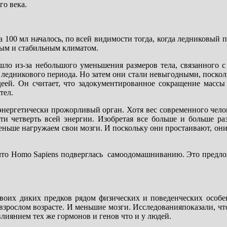
го века.
100 мл началось, по всей видимости тогда, когда ледниковый 
ным и стабильным климатом.
шло из-за небольшого уменьшения размеров тела, связанного с
ледникового периода. Но затем они стали невыгодными, поскол
деей. Он считает, что задокументированное сокращение массы
тел.
 энергетически прожорливый орган. Хотя вес современного чело
очти четверть всей энергии. Изобретая все больше и больше 
еньше нагружаем свои мозги. И поскольку они простаивают, они
, что Homo Sapiens подверглась самоодомашниванию. Это предл
воих диких предков рядом физических и поведенческих особе
взрослом возрасте. И меньшие мозги. Исследованияпоказали, что
лиянием тех же гормонов и генов что и у людей.