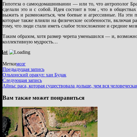
Гипотеза о самоодомашнивании — или то, что антрополог Б
сделали это и с собой. Идея состоит в том , что в общест
выжить и размножиться, чем боевые и агрессивные. На эти 
которые также влияли на физические особенности, включая р
тому, что люди стали иметь слабое телосложение и средние моз
Таким образом, хотя размер черепа уменьшился — и, возможно
коллективную мудрость…
Метки
мозг
Навигация
Предыдущая
Предыдущая запись
запись:
Ольхонский оракул: хан Будак
по
Следующая
Следующая запись
записям
запись:
Айны: раса, которая существовала дольше, чем вся человеческ
Вам также может понравиться