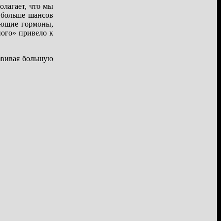
лагает, что мы
 больше шансов
ующие гормоны,
ного» привело к
азвивая большую