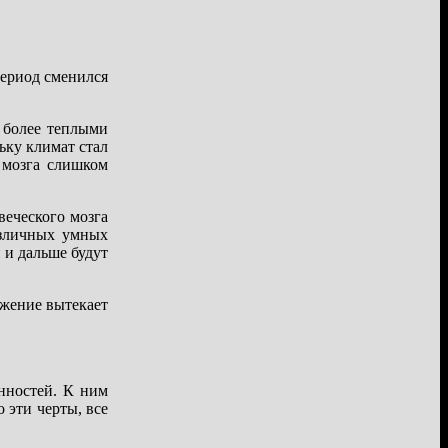
период сменился
 более теплыми
ьку климат стал
 мозга слишком
веческого мозга
различных умных
 и дальше будут
ожение вытекает
нностей. К ним
 эти черты, все