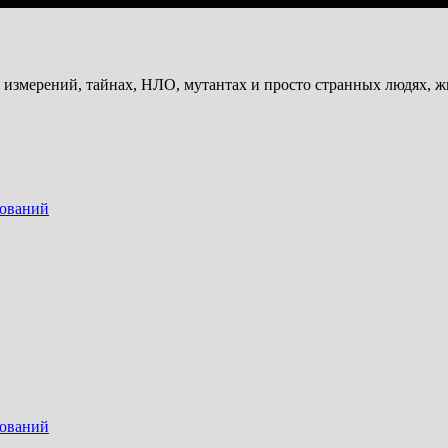
и измерений, тайнах, НЛО, мутантах и просто странных людях, 
дований
дований