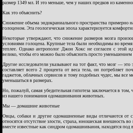
размер 1349 мл. И это меньше, чем у наших предков из каменно
Как это объяснить?
Снижение объема эндокраниального пространства примерно на 
голоценом. Эта геологическая эпоха характеризуется комфорт
Некоторые утверждают, что снижение размеров мозга произо
условиями голоцена. Крупные тела были необходимы во время 
теплее. Однако антрополог Джон Хокс не согласен с этой и
велико, чтобы его можно было объяснить просто уменьшением 
Другие исследователи указывают на тот факт, что мозг — это
составляет всего 2 процента от веса тела, он потребляет п
гаджетов, облачных сервисов и тому подобных чудес, мы все м
уменьшаться в размерах.
Но, пожалуй, самая убедительная гипотеза заключается в том
из нашего понимания одомашнивания животных.
Мы — домашние животные
Овцы, собаки и другие одомашненные виды отличаются от с
относятся отсутствие злости, страха, юношеская внешность во 
вместе известные как синдром одомашнивания, находятся под в