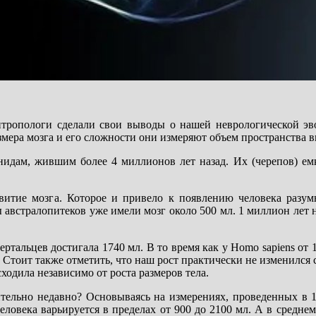
нтропологи сделали свои выводы о нашей неврологической эв
змера мозга и его сложности они измеряют объем пространства в
дам, жившим более 4 миллионов лет назад. Их (черепов) емк
витие мозга. Которое и привело к появлению человека разум
 австралопитеков уже имели мозг около 500 мл. 1 миллион лет 
ртальцев достигала 1740 мл. В то время как у Homo sapiens от 1
. Стоит также отметить, что наш рост практически не изменился
сходила независимо от роста размеров тела.
тельно недавно? Основываясь на измерениях, проведенных в 1
еловека варьируется в пределах от 900 до 2100 мл. А в среднем