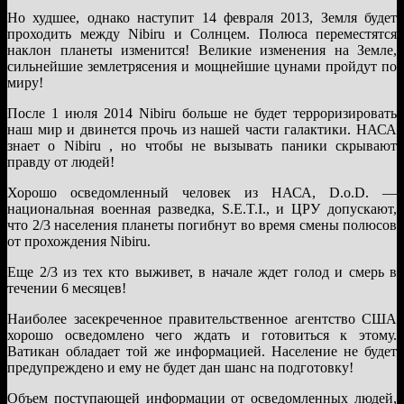
Но худшее, однако наступит 14 февраля 2013, Земля будет
проходить между Nibiru и Солнцем. Полюса переместятся
наклон планеты изменится! Великие изменения на Земле,
сильнейшие землетрясения и мощнейшие цунами пройдут по
миру!
После 1 июля 2014 Nibiru больше не будет терроризировать
наш мир и двинется прочь из нашей части галактики. НАСА
знает о Nibiru , но чтобы не вызывать паники скрывают
правду от людей!
Хорошо осведомленный человек из НАСА, D.o.D. —
национальная военная разведка, S.E.T.I., и ЦРУ допускают,
что 2/3 населения планеты погибнут во время смены полюсов
от прохождения Nibiru.
Еще 2/3 из тех кто выживет, в начале ждет голод и смерь в
течении 6 месяцев!
Наиболее засекреченное правительственное агентство США
хорошо осведомлено чего ждать и готовиться к этому.
Ватикан обладает той же информацией. Население не будет
предупреждено и ему не будет дан шанс на подготовку!
Объем поступающей информации от осведомленных людей,