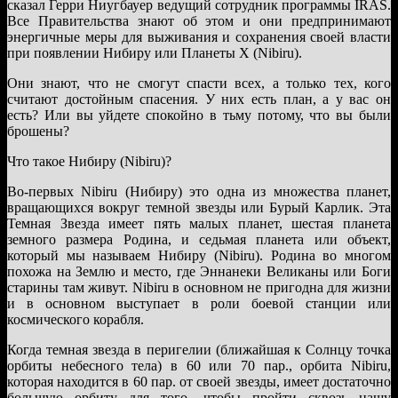
сказал Герри Ниугбауер ведущий сотрудник программы IRAS.
Все Правительства знают об этом и они предпринимают
энергичные меры для выживания и сохранения своей власти
при появлении Нибиру или Планеты Х (Nibiru).
Они знают, что не смогут спасти всех, а только тех, кого
считают достойным спасения. У них есть план, а у вас он
есть? Или вы уйдете спокойно в тьму потому, что вы были
брошены?
Что такое Нибиру (Nibiru)?
Во-первых Nibiru (Нибиру) это одна из множества планет,
вращающихся вокруг темной звезды или Бурый Карлик. Эта
Темная Звезда имеет пять малых планет, шестая планета
земного размера Родина, и седьмая планета или объект,
который мы называем Нибиру (Nibiru). Родина во многом
похожа на Землю и место, где Эннанеки Великаны или Боги
старины там живут. Nibiru в основном не пригодна для жизни
и в основном выступает в роли боевой станции или
космического корабля.
Когда темная звезда в перигелии (ближайшая к Солнцу точка
орбиты небесного тела) в 60 или 70 пар., орбита Nibiru,
которая находится в 60 пар. от своей звезды, имеет достаточно
большую орбиту для того, чтобы пройти сквозь нашу