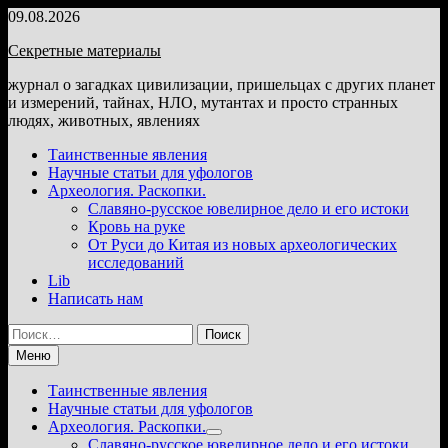
Перейти
09.08.2026
к
Секретные материалы
содержимому
журнал о загадках цивилизации, пришельцах с других планет
и измерений, тайнах, НЛО, мутантах и просто странных
людях, животных, явлениях
Таинственные явления
Научные статьи для уфологов
Археология. Раскопки.
Славяно-русское ювелирное дело и его истоки
Кровь на руке
От Руси до Китая из новых археологических
исследований
Lib
Написать нам
Найти:
Меню
Таинственные явления
Научные статьи для уфологов
Археология. Раскопки.
Показать
Славяно-русское ювелирное дело и его истоки