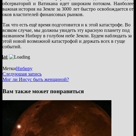
обсерваторий и Ватикана идет широким потоком. Наиболее
важная история на Земле за 3000 лет быстро освобождается от
оков властителей финансовых рынков.
Так что есть ещё время подготовится и к этой катастрофе. Во
всяком случае, мы должны увидеть эту красную планету под
названием Нибиру в голубом небе Земли. Будем наблюдать за
этой новой возможной катастрофой и держать всех в гуще
событий.
Метки
Нибиру
Навигация
Следующая
Следующая запись
запись:
Мог ли Иисус быть женщиной?
по
записям
Вам также может понравиться