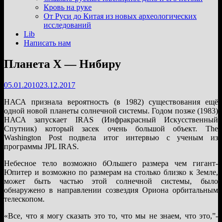
подменю
Кровь на руке
От Руси до Китая из новых археологических
исследований
Lib
Написать нам
Планета Х — Нибиру
05.01.2010
23.12.2017
НАСА признала вероятность (в 1982) существования ещё
одной новой планеты солнечной системы. Годом позже (1983)
НАСА запускает IRAS (Инфракрасный Искусственный
Спутник) который засек очень большой объект. The
Washington Post подвела итог интервью с ученым из
программы JPL IRAS.
Небесное тело возможно бОльшего размера чем гигант-
Юпитер и возможно по размерам на столько близко к Земле,
может быть частью этой солнечной системы, было
обнаружено в направлении созвездия Ориона орбитальным
телескопом.
«Все, что я могу сказать это то, что мы не знаем, что это,”-