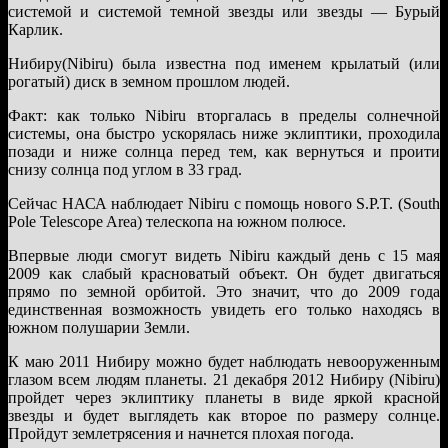
системой и системой темной звезды или звезды — Бурый
Карлик.
Нибиру(Nibiru) была известна под именем крылатый (или
рогатый) диск в земном прошлом людей.
Факт: как только Nibiru вторгалась в пределы солнечной
системы, она быстро ускорялась ниже эклиптики, проходила
позади и ниже солнца перед тем, как вернуться и проити
снизу солнца под углом в 33 град.
Сейчас НАСА наблюдает Nibiru с помощь нового S.P.T. (South
Pole Telescope Area) телескопа на южном полюсе.
Впервые люди смогут видеть Nibiru каждый день с 15 мая
2009 как слабый красноватый объект. Он будет двигаться
прямо по земной орбитой. Это значит, что до 2009 года
единственная возможность увидеть его только находясь в
южном полушарии Земли.
К маю 2011 Нибиру можно будет наблюдать невооруженным
глазом всем людям планеты. 21 декабря 2012 Нибиру (Nibiru)
пройдет через эклиптику планеты в виде яркой красной
звезды и будет выглядеть как второе по размеру солнце.
Пройдут землетрясения и начнется плохая погода.