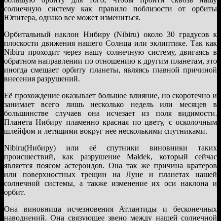
солнечную систему как правило поблизости от орбиты
Юпитера, однако все может измениться.
Орбитальный наклон Нибиру (Nibiru) около 30 градусов к
плоскости движения нашего Солнца или эклиптике. Так как
Nibiru проходит через нашу солнечную систему, двигаясь в
обратном направлении по отношению к другим планетам, это
иногда смещает орбиту планеты, являясь главной причиной
внесения разрушений.
Её прохождение оказывает большое влияние, но скоротечно и
занимает всего лишь несколько недель или месяцев в
большинстве случаев она исчезает из поля видимости.
Планета Нибиру пламенно красная по цвету, с осколочным
шлейфом и летящими вокруг нее несколькими спутниками.
Nibiru(Нибиру) или её спутники виновники таких
происшествий, как разрушение Maldek, который сейчас
является поясом астероидов. Она так же причина кратеров
или поверхностных трещин на Луне и планетах нашей
солнечной системы, а также изменение их оси наклона и
орбит.
Она виновница исчезновения Атлантиды и бесконечных
наводнений. Она связующее звено между нашей солнечной