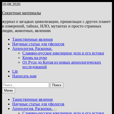
Перейти
10.08.2026
к
Секретные материалы
содержимому
журнал о загадках цивилизации, пришельцах с других планет
и измерений, тайнах, НЛО, мутантах и просто странных
людях, животных, явлениях
Таинственные явления
Научные статьи для уфологов
Археология. Раскопки.
Славяно-русское ювелирное дело и его истоки
Кровь на руке
От Руси до Китая из новых археологических
исследований
Lib
Написать нам
Найти:
Меню
Таинственные явления
Научные статьи для уфологов
Археология. Раскопки.
Показать
Славяно-русское ювелирное дело и его истоки