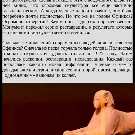
ней видно, что огромная скульптура все еще частично
засыпана песком. А когда ученые нашли изваяние, оно было
погребено почти полностью. Но что же на голове Сфинкса?
Огромное отверстие! Зачем оно – до сих пор неизвестно.
Монумент пережил серию реставраций, в результате которых
его внешний вид существенно изменился.
Сколько же поколений современных людей видели «своего»
Сфинкса? Сначала из песка торчала только голова. Полностью
откопать скульптуру удалось только в 1925 году. Затем
начались раскопки, реставрации, исследования. Каждый раз
появлялась какая-то новая информация, ученые о чем-то
догадывались и строили свои теории, порой, противоречащие
«однозначным» выводам их коллег.