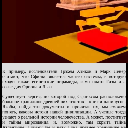
К примеру, исследователи Грэхем Хэнкок и Марк Ленер
считают, что Сфинкс является частью системы, в которую
входят также египетские пирамиды, само плато Гизы и…
созвездия Ориона и Льва.
Существует версия, по которой под Сфинксом расположено
большое хранилище древнейших текстов – книг и папирусов.
Якобы, найдя эти документы и прочитав их, мы сможем
понять, каковы истоки нашей цивилизации. А ученые тогда
узнают о реальной истории человечества. А может, постигнут
и тайны мироздания, и, возможно, там скрыта тайна
Атлантиды. Почему бы и нет? Пока древнее хранилище не