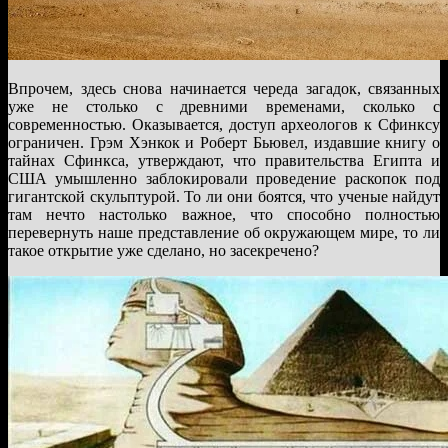
Впрочем, здесь снова начинается череда загадок, связанных
уже не столько с древними временами, сколько с
современностью. Оказывается, доступ археологов к Сфинксу
ограничен. Грэм Хэнкок и Роберт Бьювел, издавшие книгу о
тайнах Сфинкса, утверждают, что правительства Египта и
США умышленно заблокировали проведение раскопок под
гигантской скульптурой. То ли они боятся, что ученые найдут
там нечто настолько важное, что способно полностью
перевернуть наше представление об окружающем мире, то ли
такое открытие уже сделано, но засекречено?