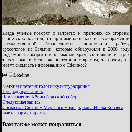
Когда ученые говорят о запретах и препонах со стороны
египетских властей, то припоминают, как из «соображений
государственной безопасности» остановили работу
археологов из Бельгии, которые обнаружили в 2008 году
подземный лабиринт и огромный храм, состоящий из трех
тысяч комнат. Если так поступили с храмом, то почему не
могут скрывать информацию о Сфинксе?
Метки
египет
египтологи
скульптура
сфинкс
Навигация
Предыдущая
Предыдущая запись
запись:
Чем знаменит Кёнигсбергский собор
по
Следующая
Следующая запись
записям
запись:
Согласно «Свиткам Мертвого моря», крыша Ноева Ковчега
имела форму пирамиды
Вам также может понравиться