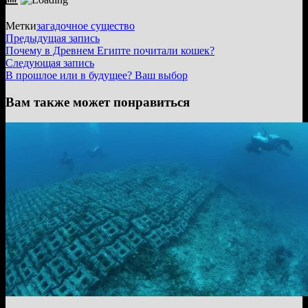
Метки
загадочное существо
Навигация
Предыдущая
Предыдущая запись
запись:
Почему в Древнем Египте почитали кошек?
по
Следующая
Следующая запись
записям
запись:
В прошлое или в будущее? Ваш выбор
Вам также может понравиться