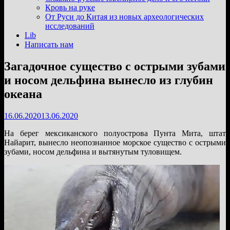
подменю
Кровь на руке
От Руси до Китая из новых археологических
исследований
Lib
Написать нам
Загадочное существо с острыми зубами
и носом дельфина вынесло из глубин
океана
16.06.2020
13.06.2020
На берег мексиканского полуострова Пунта Мита, штат
Найарит, вынесло неопознанное морское существо с острыми
зубами, носом дельфина и вытянутым туловищем.