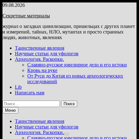
Перейти
09.08.2026
к
Секретные материалы
содержимому
журнал о загадках цивилизации, пришельцах с других планет
и измерений, тайнах, НЛО, мутантах и просто странных
людях, животных, явлениях
Таинственные явления
Научные статьи для уфологов
Археология. Раскопки.
Славяно-русское ювелирное дело и его истоки
Кровь на руке
От Руси до Китая из новых археологических
исследований
Lib
Написать нам
Найти:
Меню
Таинственные явления
Научные статьи для уфологов
Археология. Раскопки.
Показать
Славяно-русское ювелирное дело и его истоки