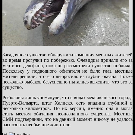
Загадочное существо обнаружила компания местных жителей
во время прогулки по побережью. Очевидцы приняли его за
мертвого дельфина, пока не рассмотрели существо поближе.
Поскольку у подводного обитателя не было глаз, местные
жители решили, что его выбросило из глубин океана. Позже
несколько рыбаков безуспешно пытались выяснить, что это за
существо.
Рыболовы лишь упомянули, что в водах мексиканского города
Пуэрто-Вальярта, штат Халиско, есть впадина глубиной в
несколько километров. По их версии, именно она и могла
стать местом обитания неопознанного существа. Местные
СМИ подтвердили, что на данный момент никому не удалось
распознать необычное животное.