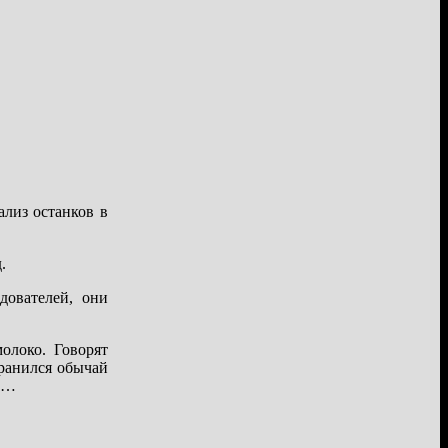
лиз останков в
.
дователей, они
олоко. Говорят
хранился обычай
ме…