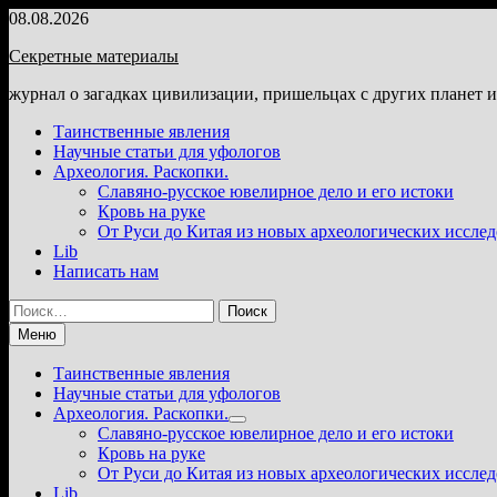
Перейти
08.08.2026
к
Секретные материалы
содержимому
журнал о загадках цивилизации, пришельцах с других планет 
Таинственные явления
Научные статьи для уфологов
Археология. Раскопки.
Славяно-русское ювелирное дело и его истоки
Кровь на руке
От Руси до Китая из новых археологических иссле
Lib
Написать нам
Найти:
Меню
Таинственные явления
Научные статьи для уфологов
Археология. Раскопки.
Показать
Славяно-русское ювелирное дело и его истоки
подменю
Кровь на руке
От Руси до Китая из новых археологических иссле
Lib