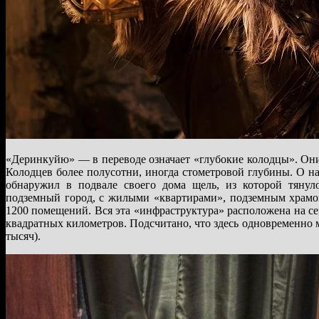
«Деринкуйю» — в переводе означает «глубокие колодцы». Они
Колодцев более полусотни, иногда стометровой глубины. О на
обнаружил в подвале своего дома щель, из которой тянуло
подземный город, с жилыми «квартирами», подземным храмо
1200 помещений. Вся эта «инфраструктура» расположена на се
квадратных километров. Подсчитано, что здесь одновременно 
тысяч).