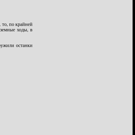
 то, по крайней
земные ходы, в
ружили останки