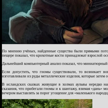
По мнению учёных, найденные существа были прямыми потом
пещере показал, что крохотные кости принадлежат взрослой особ
Дальнейший компьютерный анализ показал, что миниатюрный ч
Если допустить, что гномы существовали, то возникает в
изготавливали из руды металлические изделия, которые затем 
В исландских сказках живущие в холмах аульвы нередко на
сказания, что прибегали гномы и к шантажу, взимая «дань» м
вечером выставлять за порог угощение для «маленького народц