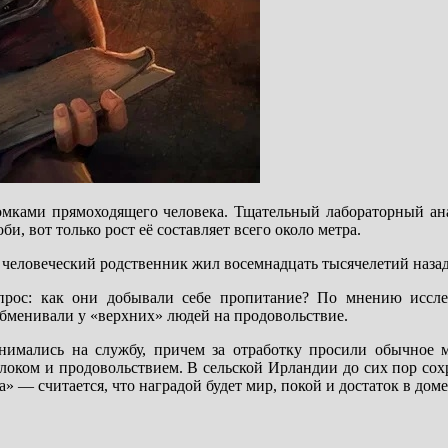
ками прямоходящего человека. Тщательный лабораторный ана
и, вот только рост её составляет всего около метра.
еловеческий родственник жил восемнадцать тысячелетий назад
опрос: как они добывали себе пропитание? По мнению иссле
обменивали у «верхних» людей на продовольствие.
нимались на службу, причем за отработку просили обычное м
олоком и продовольствием. В сельской Ирландии до сих пор со
а» — считается, что наградой будет мир, покой и достаток в до