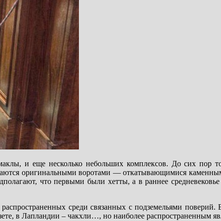
аклы, и еще несколько небольших комплексов. До сих пор т
ываются оригинальными воротами — откатывающимися каменным
дполагают, что первыми были хетты, а в раннее средневековье
распространенных среди связанных с подземельями поверий. 
зете, в Лапландии – чакхли…, но наиболее распространенным яв