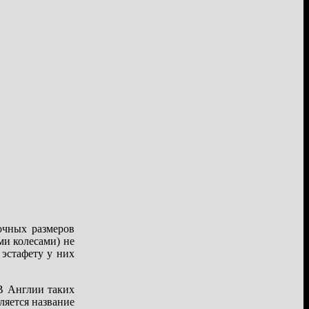
очных размеров
и колесами) не
 эстафету у них
В Англии таких
ляется название