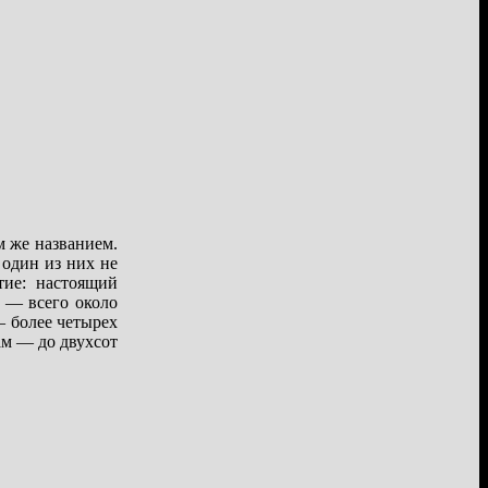
м же названием.
 один из них не
тие: настоящий
 — всего около
— более четырех
ам — до двухсот