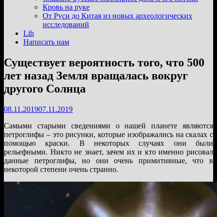
подменю
Кровь на руке
От Руси до Китая из новых археологических
исследований
Lib
Написать нам
Существует вероятность того, что 500
лет назад Земля вращалась вокруг
другого Солнца
08.11.2019
07.11.2019
Самыми старыми сведениями о нашей планете являются
петроглифы – это рисунки, которые изображались на скалах с
помощью краски. В некоторых случаях они были
рельефными. Никто не знает, зачем их и кто именно рисовал
данные петроглифы, но они очень примитивные, что в
некоторой степени очень странно.