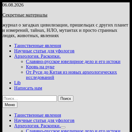
Перейти
06.08.2026
к
Секретные материалы
содержимому
журнал о загадках цивилизации, пришельцах с других планет
и измерений, тайнах, НЛО, мутантах и просто странных
людях, животных, явлениях
Таинственные явления
Научные статьи для уфологов
Археология. Раскопки.
Славяно-русское ювелирное дело и его истоки
Кровь на руке
От Руси до Китая из новых археологических
исследований
Lib
Написать нам
Найти:
Меню
Таинственные явления
Научные статьи для уфологов
Археология. Раскопки.
Показать
Славяно-русское ювелирное дело и его истоки