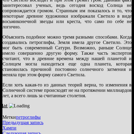
заинтересовал ученых, ведь сегодня восход Солнца не
сопровождается громом. Странным им показалось и то, что
некоторые древние художники изображали Светило в виде
восьмиконечной звезды или креста, что само по себе не
логично.
Объяснить подобное можно тремя разными способами. Когда
создавались петроглифы, Земля имела другое Светило. Это
мог быть современный Сатурн. Возможно, раньше Солнце
имело совершенно другую форму. Также часть экспертов
считают, что в древние времена между нашей планетой и
Солнцем могла находиться еще одна планета, которая
становилась причиной постоянно солнечного затмения и
меняла при этом форму самого Светила.
Если хоть какая-то из данных теорий верна, то изменения в
Солнечной системе происходят не на протяжении миллиардов
лет, а всего лишь за считанные столетия.
Метки
петроглифы
Навигация
Предыдущая
Предыдущая запись
запись:
Хампи
по
Следующая
Следующая запись