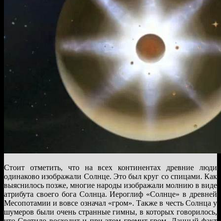
Стоит отметить, что на всех континентах древние люди
одинаково изображали Солнце. Это был круг со спицами. Как
выяснилось позже, многие народы изображали молнию в виде
атрибута своего бога Солнца. Иероглиф «Солнце» в древней
Месопотамии и вовсе означал «гром». Также в честь Солнца у
шумеров были очень странные гимны, в которых говорилось,
что Светило восходит и при этом гремит гром. Данный факт