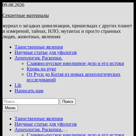
Перейти
09.08.2026
к
Секретные материалы
содержимому
журнал о загадках цивилизации, пришельцах с других планет
и измерений, тайнах, НЛО, мутантах и просто странных
людях, животных, явлениях
Таинственные явления
Научные статьи для уфологов
Археология. Раскопки.
Славяно-русское ювелирное дело и его истоки
Кровь на руке
От Руси до Китая из новых археологических
исследований
Lib
Написать нам
Найти:
Меню
Таинственные явления
Научные статьи для уфологов
Археология. Раскопки.
Показать
Славяно-русское ювелирное дело и его истоки