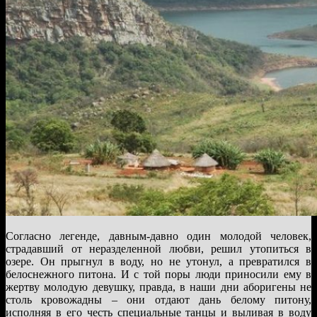
Согласно легенде, давным-давно один молодой человек,
страдавший от неразделенной любви, решил утопиться в
озере. Он прыгнул в воду, но не утонул, а превратился в
белоснежного питона. И с той поры люди приносили ему в
жертву молодую девушку, правда, в наши дни аборигены не
столь кровожадны – они отдают дань белому питону,
исполняя в его честь специальные танцы и выливая в воду