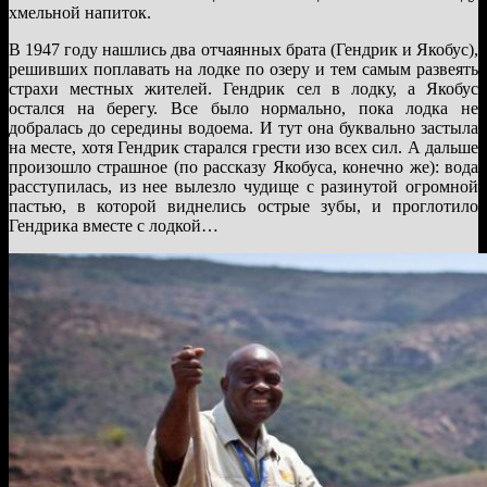
хмельной напиток.
В 1947 году нашлись два отчаянных брата (Гендрик и Якобус),
решивших поплавать на лодке по озеру и тем самым развеять
страхи местных жителей. Гендрик сел в лодку, а Якобус
остался на берегу. Все было нормально, пока лодка не
добралась до середины водоема. И тут она буквально застыла
на месте, хотя Гендрик старался грести изо всех сил. А дальше
произошло страшное (по рассказу Якобуса, конечно же): вода
расступилась, из нее вылезло чудище с разинутой огромной
пастью, в которой виднелись острые зубы, и проглотило
Гендрика вместе с лодкой…