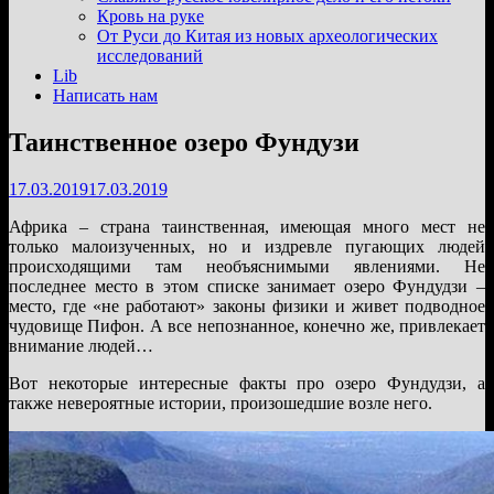
подменю
Кровь на руке
От Руси до Китая из новых археологических
исследований
Lib
Написать нам
Таинственное озеро Фундузи
17.03.2019
17.03.2019
Африка – страна таинственная, имеющая много мест не
только малоизученных, но и издревле пугающих людей
происходящими там необъяснимыми явлениями. Не
последнее место в этом списке занимает озеро Фундудзи –
место, где «не работают» законы физики и живет подводное
чудовище Пифон. А все непознанное, конечно же, привлекает
внимание людей…
Вот некоторые интересные факты про озеро Фундудзи, а
также невероятные истории, произошедшие возле него.