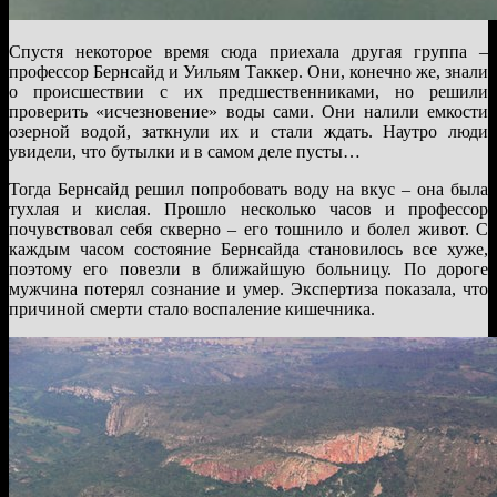
Спустя некоторое время сюда приехала другая группа –
профессор Бернсайд и Уильям Таккер. Они, конечно же, знали
о происшествии с их предшественниками, но решили
проверить «исчезновение» воды сами. Они налили емкости
озерной водой, заткнули их и стали ждать. Наутро люди
увидели, что бутылки и в самом деле пусты…
Тогда Бернсайд решил попробовать воду на вкус – она была
тухлая и кислая. Прошло несколько часов и профессор
почувствовал себя скверно – его тошнило и болел живот. С
каждым часом состояние Бернсайда становилось все хуже,
поэтому его повезли в ближайшую больницу. По дороге
мужчина потерял сознание и умер. Экспертиза показала, что
причиной смерти стало воспаление кишечника.