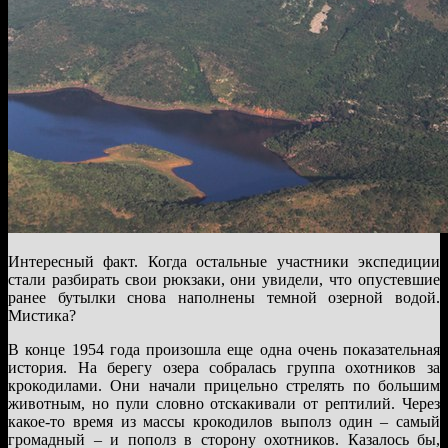
Интересный факт. Когда остальные участники экспедиции
стали разбирать свои рюкзаки, они увидели, что опустевшие
ранее бутылки снова наполнены темной озерной водой.
Мистика?
В конце 1954 года произошла еще одна очень показательная
история. На берегу озера собралась группа охотников за
крокодилами. Они начали прицельно стрелять по большим
животным, но пули словно отскакивали от рептилий. Через
какое-то время из массы крокодилов выполз один – самый
громадный – и пополз в сторону охотников. Казалось бы,