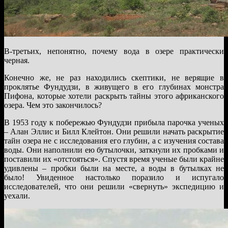
В-третьих, непонятно, почему вода в озере практически
черная.
Конечно же, не раз находились скептики, не верящие в
проклятье Фундудзи, в живущего в его глубинах монстра
Пифона, которые хотели раскрыть тайны этого африканского
озера. Чем это закончилось?
В 1953 году к побережью Фундудзи прибыла парочка ученых
– Алан Эллис и Билл Клейтон. Они решили начать раскрытие
тайн озера не с исследования его глубин, а с изучения состава
воды. Они наполнили ею бутылочки, заткнули их пробками и
поставили их «отстояться». Спустя время ученые были крайне
удивлены – пробки были на месте, а воды в бутылках не
было! Увиденное настолько поразило и испугало
исследователей, что они решили «свернуть» экспедицию и
уехали.